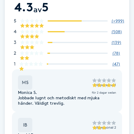
4.3
5
av
F
5
(
+999
)
Face framing
4
(
508
)
Faceliftmassage
3
(
139
)
2
(
78
)
Fet hårbotten
1
(
47
)
Fettreducering
MS
till
personal 1
Fibromassage
Monica S.
för 2 dagar sedan
Jobbade lugnt och metodiskt med mjuka
händer. Väldigt trevlig.
Fillers
Fotmassage
IB
till
personal 2