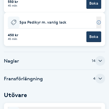
550 kr
Boka
45 min
Brynformning
Spa Pedikyr m. vanlig lack
Brynfärgning
450 kr
Brynplockning
Boka
45 min
Bröllopsuppsättning
C
Naglar
14
Celluliter
Fransförlängning
4
Coachning
Utövare
Color correction