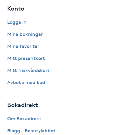
Hot Stone Massage
Konto
Hot yoga
Logga in
Mina bokningar
Hudföryngring
Mina favoriter
Huduppstramning
Mitt presentkort
Mitt friskvårdskort
Hudvård
Avboka med kod
Hyaluronsyra
Bokadirekt
Hyperhidros
Om Bokadirekt
Hypnos
Blogg - Beautylabbet