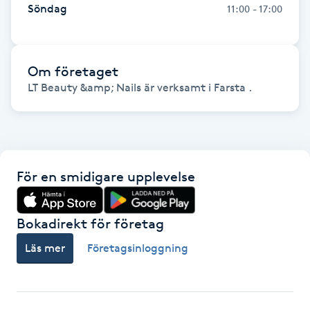
Söndag
11:00 - 17:00
Gua Sha-massage
H
Om företaget
Hatha Yoga
LT Beauty &amp; Nails är verksamt i Farsta .
Headspa
Healing
För en smidigare upplevelse
Herrklippning
Bokadirekt för företag
HIFU
Läs mer
Företagsinloggning
Hollywood Peel