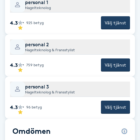
Cryoterapi
personal 1
Nagelteknolog
D
4.3
Välj tjänst
925
betyg
Damklippning
Dermapen
personal 2
Nagelteknolog & Fransstylist
Diamantslipning
4.3
Välj tjänst
759
betyg
E
Enzympeeling
personal 3
Nagelteknolog & Fransstylist
Extensions
4.3
Välj tjänst
96
betyg
Extensions borttagning
Omdömen
Eyeliner-tatuering