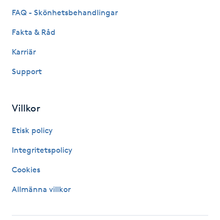
Hårborttagning
FAQ - Skönhetsbehandlingar
Fakta & Råd
Hårbottenbehandling
Karriär
Hårförlängning
Support
Hårvård
Villkor
Hälsa
Etisk policy
Hälsprickor
Integritetspolicy
I
Cookies
Idrottsmassage
Allmänna villkor
IPL