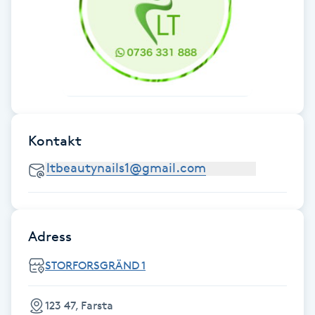
Fransk manikyr
Fransrengöring
Frekvensterapi
Friskvård
Kontakt
Friskvårdsmassage
Frisör
Adress
Funktionsanalys
STORFORSGRÄND 1
Färgning
123 47, Farsta