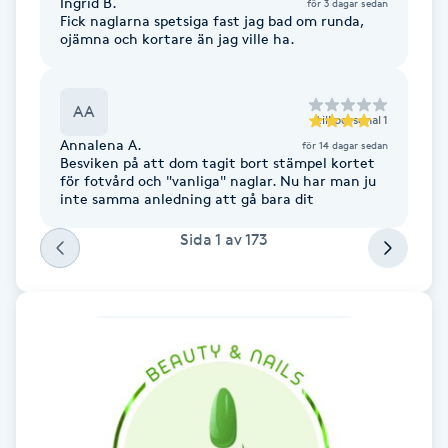
Ingrid B.
för 3 dagar sedan
Fotsvamp
Fick naglarna spetsiga fast jag bad om runda,
ojämna och kortare än jag ville ha.
Fotvård
AA
till
personal 1
Fransar
Annalena A.
för 14 dagar sedan
Besviken på att dom tagit bort stämpel kortet
för fotvård och "vanliga" naglar. Nu har man ju
Fransborttagning
inte samma anledning att gå bara dit
Sida
1
av
173
Fransfärgning
Fransförlängning
Fransförlängning Megavolym
Fransförlängning Volym