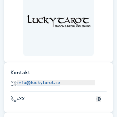
IPL hårborttagning
IR-massage
J
Japansk massage
K
K18
Kontakt
Katun fransar
Kemisk peeling
+XX
Keratinbehandling