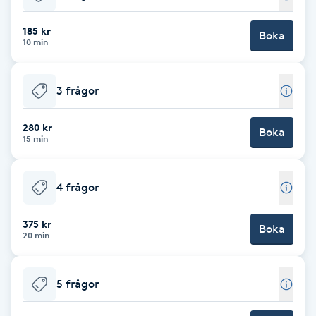
Babylights
185 kr
Boka
10 min
Balayage
3 frågor
Bambumassage
280 kr
Boka
15 min
Barber
Barnklippning
4 frågor
BIAB
375 kr
Boka
20 min
Blowout
5 frågor
Bottenfärg