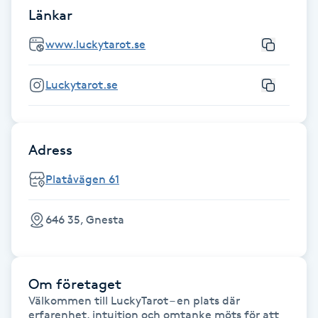
Länkar
Kinesiologi
www.luckytarot.se
Kinesisk medicin
Luckytarot.se
Kiropraktik
Klangmassage
Adress
Klippning
Platåvägen 61
Klippning & Slingor
646 35, Gnesta
Klippning ungdom
Om företaget
Koppningsmassage
Välkommen till LuckyTarot – en plats där 
erfarenhet, intuition och omtanke möts för att 