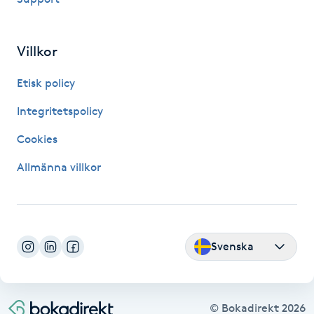
Nagelförlängning gelé
Villkor
Nagelförlängning glasfiber
Etisk policy
Nagelförlängning silke
Integritetspolicy
Cookies
Nagelförstärkning
Allmänna villkor
Nagelklippning
Nagelsvamp
Svenska
Nageltrång
Nagelvård
© Bokadirekt
2026