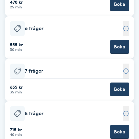
470 kr
Boka
25 min
Brynformning
6 frågor
Brynfärgning
555 kr
Brynplockning
Boka
30 min
Bröllopsuppsättning
7 frågor
C
635 kr
Celluliter
Boka
35 min
Coachning
8 frågor
Color correction
715 kr
Boka
40 min