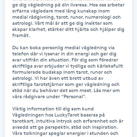
ge dig vägledning på din livsresa. Hos oss arbetar 
Kosmetisk tatuering
erfarna vägledare med lång kunskap inom 
medial rådgivning, tarot, runor, numerologi och 
astrologi. Vårt mål är att ge dig insikter som 
Kostrådgivning
skapar klarhet, stärker ditt hjärta och hjälper dig 
framåt.

Kroppsinpackning
Du kan boka personlig medial vägledning via 
telefon där vi lyssnar in din energi och ger dig 
svar utifrån din situation. För dig som föredrar 
Kroppspeeling
skriftliga svar erbjuder vi tydliga och kärleksfullt 
formulerade budskap inom tarot, runor och 
Käkledsbehandling
astrologi. Vi har även ett brett utbud av 
skriftliga tarotstjärnor som ger vägledning och 
stöd när du behöver det som mest. Läs mer om 
Kärlbehandling
våra rådgivare under “Personal”.

L
Viktig information till dig som kund

Vägledningen hos LuckyTarot baseras på 
Laserbehandling
tarotkort, intuitiva intryck och erfarenhet och är 
avsedd att ge perspektiv, stöd och inspiration. 
Våra tolkningar speglar energier i stunden och 
Lashlift Keratin