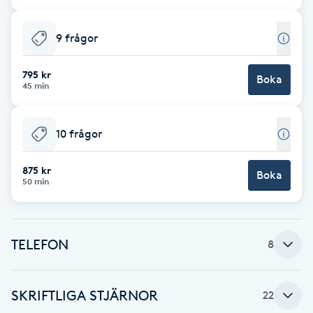
Cryoterapi
D
9 frågor
Damklippning
795 kr
Boka
45 min
Dermapen
10 frågor
Diamantslipning
E
875 kr
Boka
50 min
Enzympeeling
Extensions
TELEFON
8
Extensions borttagning
SKRIFTLIGA STJÄRNOR
22
Eyeliner-tatuering