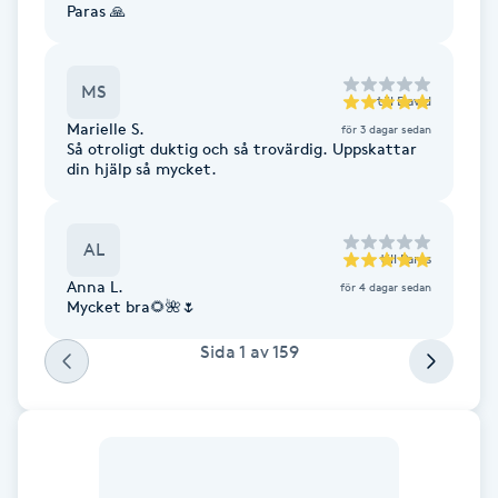
Paras 🙏
Hårborttagning
Hårbottenbehandling
MS
till
David
Marielle S.
för 3 dagar sedan
Hårförlängning
Så otroligt duktig och så trovärdig. Uppskattar
din hjälp så mycket.
Hårvård
AL
till
Paras
Hälsa
Anna L.
för 4 dagar sedan
Mycket bra🌻🌺🌷
Hälsprickor
Sida
1
av
159
I
Idrottsmassage
IPL