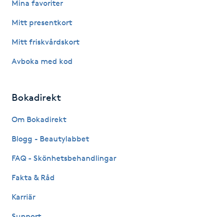
Mina favoriter
Megavolymfransar
Mitt presentkort
Melasma
Mitt friskvårdskort
Avboka med kod
Mesoterapi
MicroPen
Bokadirekt
Microshading
Om Bokadirekt
Blogg - Beautylabbet
Mixfransar
FAQ - Skönhetsbehandlingar
N
Fakta & Råd
Nagelförlängning
Karriär
Nagelförlängning akryl
Support