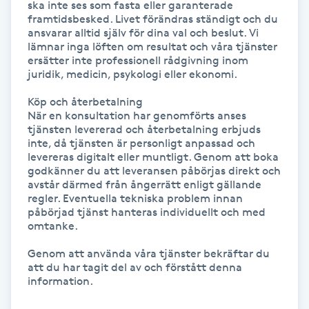
ska inte ses som fasta eller garanterade 
framtidsbesked. Livet förändras ständigt och du 
ansvarar alltid själv för dina val och beslut. Vi 
LED-ljusterapi
lämnar inga löften om resultat och våra tjänster 
ersätter inte professionell rådgivning inom 
juridik, medicin, psykologi eller ekonomi.

Liktornar
Köp och återbetalning

LPG
När en konsultation har genomförts anses 
tjänsten levererad och återbetalning erbjuds 
inte, då tjänsten är personligt anpassad och 
LPG-behandling
levereras digitalt eller muntligt. Genom att boka 
godkänner du att leveransen påbörjas direkt och 
avstår därmed från ångerrätt enligt gällande 
LPG-massage
regler. Eventuella tekniska problem innan 
påbörjad tjänst hanteras individuellt och med 
omtanke.

Luggklippning
Genom att använda våra tjänster bekräftar du 
att du har tagit del av och förstått denna 
Lymfmassage
information.

Läpptatuering