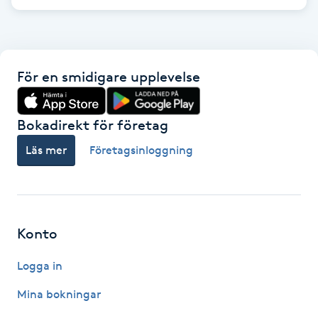
M
Makeup
För en smidigare upplevelse
Manikyr & Pedikyr
Bokadirekt för företag
Massage
Läs mer
Företagsinloggning
Medial vägledning
Medicinsk massage
Konto
Meditation
Logga in
Medium
Mina bokningar