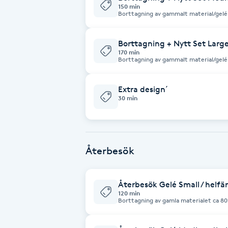
150 min
Borttagning av gammalt material/gelé 
Brynformning
Borttagning + Nytt Set Larg
Brynfärgning
170 min
Borttagning av gammalt material/gelé 
Brynplockning
Extra design´
30 min
Bröllopsuppsättning
C
Celluliter
Återbesök
Coachning
Återbesök Gelé Small / helfär
120 min
Borttagning av gamla materialet ca 80%
Color correction
Helfärgat / naturellt utan design -Extra kostnad tillkommer för Swarovski
kristaller, fransk manikyr, babyboomer och ha
fler än 3 naglar så räknas det som nytt set. Gör inte återb