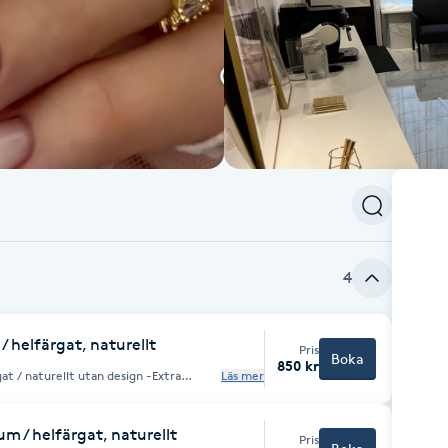
4
 helfärgat, naturellt
Pris
Boka
850 kr
Läs mer
taller, fransk manikyr, babyboomer och
borttagning av akryl och sedan nytt set!
 / helfärgat, naturellt
Pris