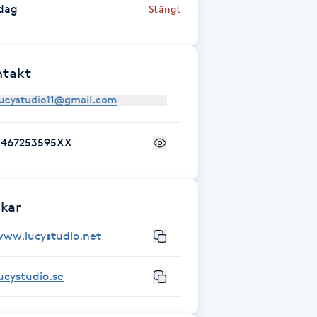
dag
Stängt
ntakt
+467253595XX
kar
www.lucystudio.net
ucystudio.se