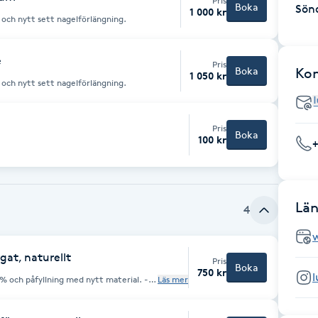
Pris
Boka
Sön
1 000 kr
och nytt sett nagelförlängning.
e
Pris
Boka
Ko
1 050 kr
och nytt sett nagelförlängning.
Pris
Boka
100 kr
Län
4
gat, naturellt
Pris
Boka
750 kr
l
 och påfyllning med nytt material. -
Läs mer
ndmålat design. Har du tappat
esök på