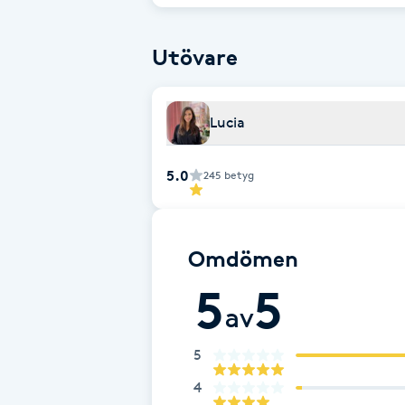
Fransk manikyr
Utövare
Fransrengöring
Lucia
Frekvensterapi
5.0
245
betyg
Friskvård
Friskvårdsmassage
Omdömen
Frisör
5
5
av
Funktionsanalys
5
Färgning
4