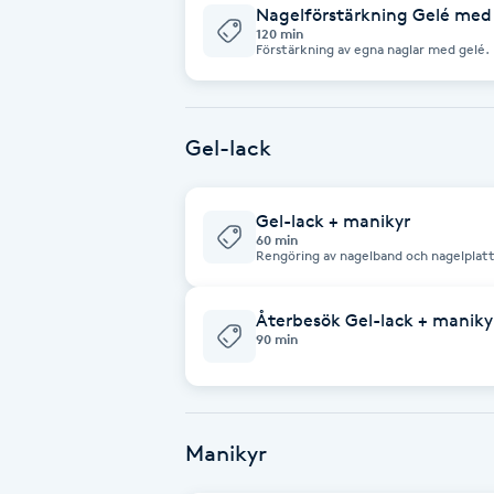
Eyeliner-tatuering
Nagelförstärkning Gelé med 
120 min
F
Förstärkning av egna naglar med gelé. Nytt set på dina naturliga naglar, detta
passar dig som är nöjd med din nuvarande nagellängd
kostnad tillkommer för Swarovski krist
Face framing
Gel-lack
Faceliftmassage
Fet hårbotten
Gel-lack + manikyr
60 min
Rengöring av nagelband och nagelplatt
nagel med gel-lack. Helfärgat / naturellt utan design OBS ! Naglarna ska va
Fettreducering
fria från material. (Ingen förlängning)
Återbesök Gel-lack + maniky
Fibromassage
90 min
Fillers
Manikyr
Fotmassage