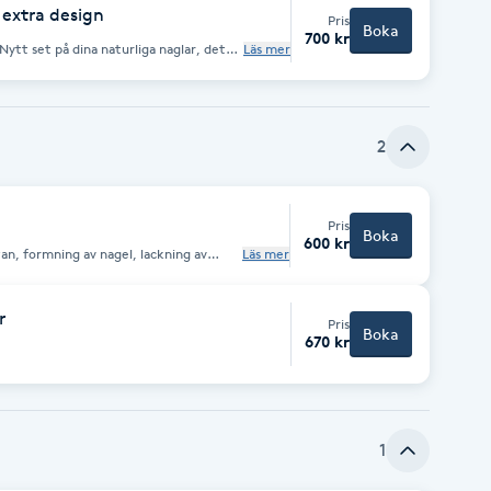
extra design
Pris
Boka
700 kr
Läs mer
. Valfri design Extra
aller
2
Pris
Boka
600 kr
an, formning av nagel, lackning av
Läs mer
r
Pris
Boka
670 kr
1