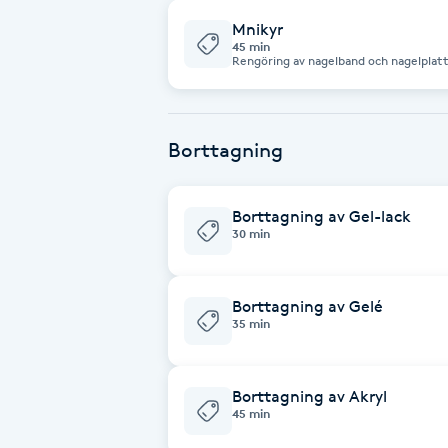
Fotsvamp
Mnikyr
45 min
Rengöring av nagelband och nagelplatt
Fotvård
Fransar
Borttagning
Fransborttagning
Borttagning av Gel-lack
30 min
Fransfärgning
Borttagning av Gelé
Fransförlängning
35 min
Fransförlängning Megavolym
Borttagning av Akryl
45 min
Fransförlängning Volym