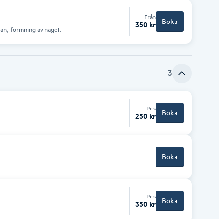
Från
Boka
350 kr
an, formning av nagel.
3
Pris
Boka
250 kr
Boka
Pris
Boka
350 kr