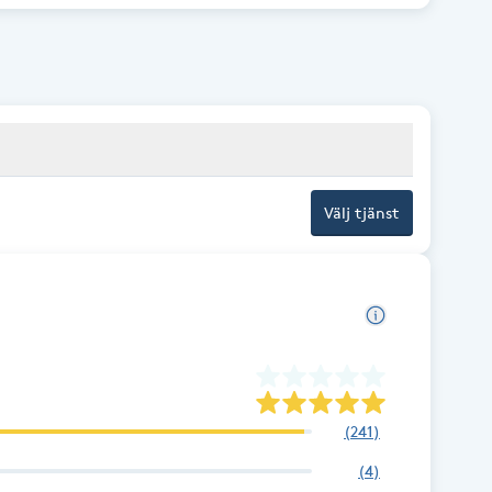
Välj tjänst
(
241
)
(
4
)