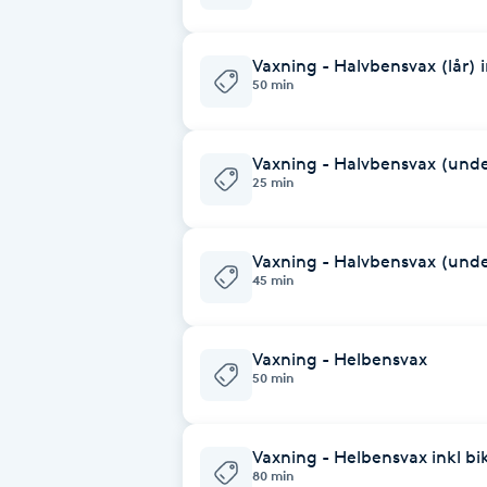
Fotsvamp
Vaxning - Halvbensvax (lår) i
50 min
Fotvård
Fransar
Vaxning - Halvbensvax (und
25 min
Fransborttagning
Vaxning - Halvbensvax (under
Fransfärgning
45 min
Fransförlängning
Vaxning - Helbensvax
50 min
Fransförlängning Megavolym
Fransförlängning Volym
Vaxning - Helbensvax inkl bik
80 min