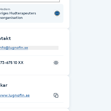
Medlem
eriges Hudterapeuters
ksorganisation
ntakt
73-675 10 XX
kar
www.lugnofin.se