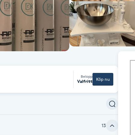
Belopp
Köp nu
Valfritt
13