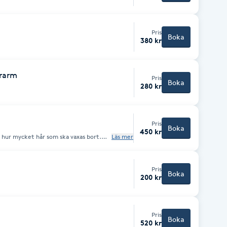
Pris
Boka
380 kr
erarm
Pris
Boka
280 kr
Pris
Boka
450 kr
å hur mycket hår som ska vaxas bort.
Läs mer
Pris
Boka
200 kr
Pris
Boka
520 kr