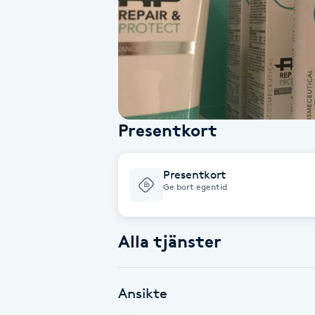
Alternativmedicin
Andningsmassage
Ansiktslyft utan kirurgi
Presentkort
Aromamassage
Ashtanga Yoga
Presentkort
Ge bort egentid
Ayurveda
Alla tjänster
Ayurvedisk Massage
Ansiktsbehandling djuprengörande
Ansikte
B