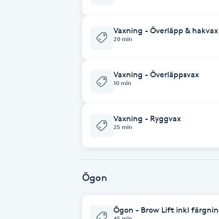
Fransk manikyr
Vaxning - Överläpp & hakvax
20 min
Fransrengöring
Frekvensterapi
Vaxning - Överläppsvax
10 min
Friskvård
Vaxning - Ryggvax
Friskvårdsmassage
25 min
Frisör
Ögon
Funktionsanalys
Färgning
Ögon - Brow Lift inkl färgni
45 min