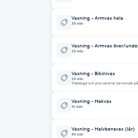
Eyeliner-tatuering
F
Vaxning - Armvax hela
30 min
Face framing
Faceliftmassage
Vaxning - Armvax över/und
20 min
Fet hårbotten
Vaxning - Bikinivax
Fettreducering
20 min
Tidslängd och pris varierar beroende p
Pris från 420:-
Fibromassage
Vaxning - Hakvax
15 min
Fillers
Vaxning - Halvbensvax (lår)
Fotmassage
30 min