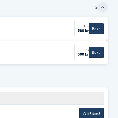
cyklar och hållbarhet är beroende på din
 Yttre slitage uppkommer ofta i samband
2
på fransarna när man ligger på sidan, att
nen). Återbetalning/gratis påfyllning görs
Pris
Boka
580 kr
Pris
Boka
500 kr
Välj tjänst