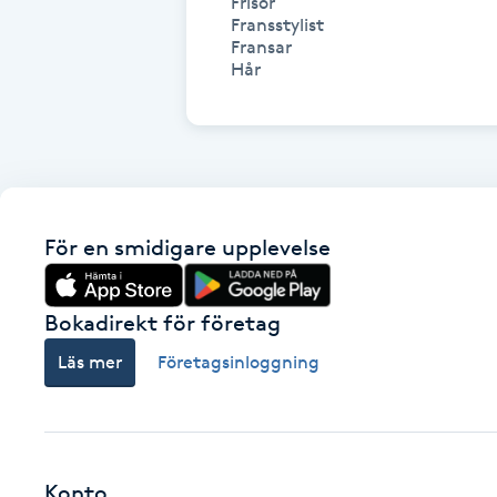
Frisör

Fransstylist

Fransk manikyr
Fransar

Hår
Fransrengöring
Frekvensterapi
Friskvård
För en smidigare upplevelse
Friskvårdsmassage
Bokadirekt för företag
Frisör
Läs mer
Företagsinloggning
Funktionsanalys
Färgning
Konto