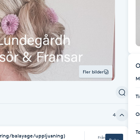
O
Fler bilder
M
T
O
4
T
ndring/balayage/uppljusning)
Från