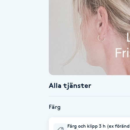
Alternativmedicin
Andningsmassage
Ansiktslyft utan kirurgi
Aromamassage
Ashtanga Yoga
Alla tjänster
Ayurveda
Ayurvedisk Massage
Färg
Ansiktsbehandling djuprengörande
Färg och klipp 3 h (ex förä
B