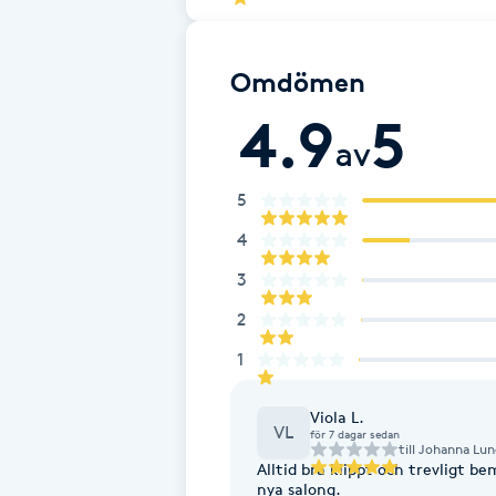
Eyeliner-tatuering
F
Omdömen
Face framing
4.9
5
av
Faceliftmassage
5
Fet hårbotten
4
Fettreducering
3
2
Fibromassage
1
Fillers
Viola L.
VL
för 7 dagar sedan
till
Johanna Lu
Fotmassage
Alltid bra klippt och trevligt 
nya salong.