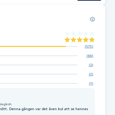
(
575
)
(
66
)
(
2
)
(
2
)
(
1
)
ndegårdh
bemött. Denna gången var det även kul att se hennes