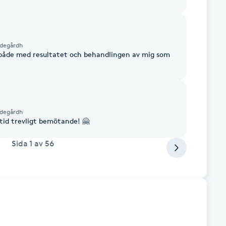
ndegårdh
 både med resultatet och behandlingen av mig som
ndegårdh
ltid trevligt bemötande! 🤗
Sida
1
av
56