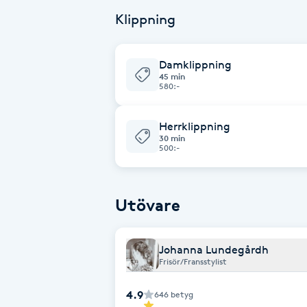
fransarna håller då man har olika frans
Cryoterapi
individuella cykel samt yttre slitage.
Klippning
med att du sover då man lätt ”skaver” 
D
man råkar klia sig i ögonen (ofta i söm
ej.
Damklippning
Damklippning
45 min
580:-
Dermapen
Herrklippning
30 min
Diamantslipning
500:-
E
Enzympeeling
Utövare
Extensions
Johanna Lundegårdh
Frisör/Fransstylist
Extensions borttagning
4.9
646
betyg