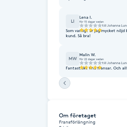
Fotsvamp
Lena I.
LI
för 15 dagar sedan
Fotvård
till
Johanna Lu
Som vanligt är jag mycket nöjd
kund. Så bra!
Fransar
Malin W.
Fransborttagning
MW
för 22 dagar sedan
till
Johanna Lu
Fantastiskt fina fransar. Och al
Fransfärgning
Fransförlängning
Fransförlängning Megavolym
Om företaget
Fransförlängning Volym
Fransförlängning
