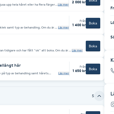
Boka
2 000 kr
usa upp hela håret eller ha flera färger
Läs mer
F
ngre tid, denna bokning är därför på 3 h.
 typ av färgbehandling, hårets
msa 0768880545 så hjälper jag dig med
Från
L
Boka
1 400 kr
cklek samt typ av behandling. Om du är
Läs mer
a 0768880545 så hjälper jag dig.
S
Boka
an tidigare och har fått "ok" att boka. Om du är
Läs mer
 dig med frågor.
K
ellångt hår
Från
Boka
1 650 kr
de på typ av behandling samt hårets
Läs mer
som har axellångt/långt hår för tex
örre förändring/uppljusning då mer tid
n tjänst du ska boka smsa 0768880545 så
L
5