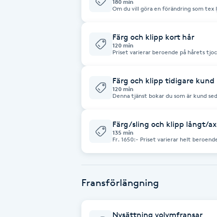
180 min
Om du vill göra en förändring som tex lj
(ex balayage) är det bra att boka en lä
Babylights
Fr. 2000:- Priset varierar beroende på
längd/tjocklek mm. Om du är osäker s
frågor.
Färg och klipp kort hår
120 min
Balayage
Priset varierar beroende på hårets tjo
osäker på vilken tjänst du ska boka sms
Bambumassage
Färg och klipp tidigare kund
120 min
Denna tjänst bokar du som är kund sed
Barber
osäker smsa 0768880545 så hjälper jag
Färg/sling och klipp långt/ax
Barnklippning
135 min
Fr. 1650:- Priset varierar helt beroen
längd/tjocklek. Denna tjänst bokar du 
utväxt, och ej om du önskar göra en st
BIAB
kan behövas. Om du är osäker på vilke
hjälper jag dig.
Fransförlängning
Blowout
Bottenfärg
Nysättning volymfransar