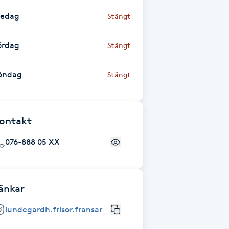
redag
Stängt
ördag
Stängt
öndag
Stängt
ontakt
076-888 05 XX
änkar
lundegardh.frisor.fransar