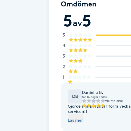
Eyeliner-tatuering
Omdömen
F
5
5
av
Face framing
5
Faceliftmassage
4
3
Fet hårbotten
2
Fettreducering
1
Fibromassage
Daniella B.
DB
för 16 dagar sedan
till
Melanie
Fillers
Gjorde mina fransar förra veck
servicen!!
Läs mer
Fotmassage