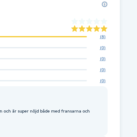
(
8
)
(
0
)
(
0
)
(
0
)
(
0
)
an och är super nöjd både med fransarna och