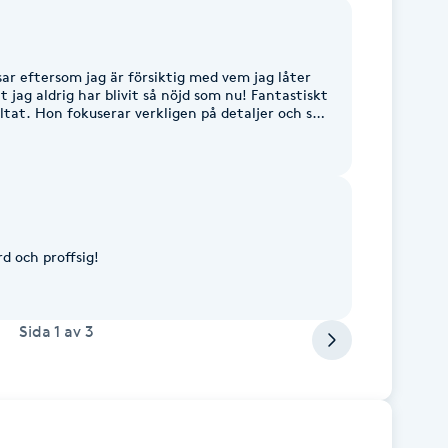
sar eftersom jag är försiktig med vem jag låter
t jag aldrig har blivit så nöjd som nu! Fantastiskt
ultat. Hon fokuserar verkligen på detaljer och ser
n vill ha det. Rekommenderar henne starkt!
rd och proffsig!
Sida
1
av
3