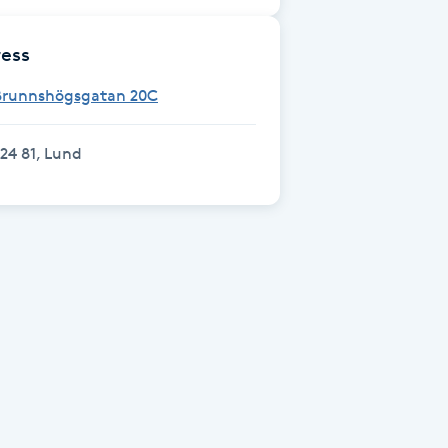
ess
Brunnshögsgatan 20C
24 81, Lund