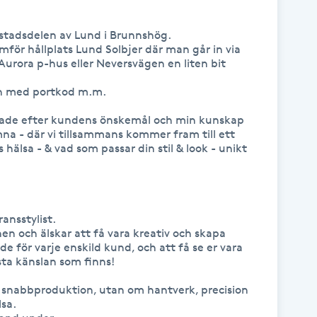
stadsdelen av Lund i Brunnshög. 

för hållplats Lund Solbjer där man går in via 
s Aurora p-hus eller Neversvägen en liten bit 
on med portkod m.m. 

pade efter kundens önskemål och min kunskap

na - där vi tillsammans kommer fram till ett 
 hälsa - & vad som passar din stil & look - unikt 
nsstylist. 

n och älskar att få vara kreativ och skapa 
e för varje enskild kund, och att få se er vara 
ta känslan som finns! 

 snabbproduktion, utan om hantverk, precision 
sa.
