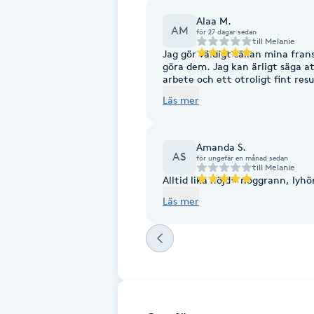
Fotsvamp
Alaa M.
AM
för 27 dagar sedan
till
Melanie
Jag gör väldigt sällan mina fran
Fotvård
göra dem. Jag kan ärligt säga at
arbete och ett otroligt fint res
till att allt blir precis som ma
Fransar
Läs mer
Fransborttagning
Amanda S.
AS
för ungefär en månad sedan
till
Melanie
Fransfärgning
Alltid lika nöjd⭐️ noggrann, lyhö
Läs mer
Fransförlängning
Fransförlängning Megavolym
Fransförlängning Volym