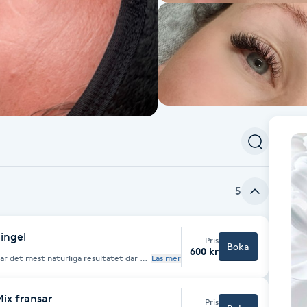
5
Singel
Pris
Boka
600 kr
Läs mer
r du
ng av fransar i samband med denna
Mix fransar
Pris