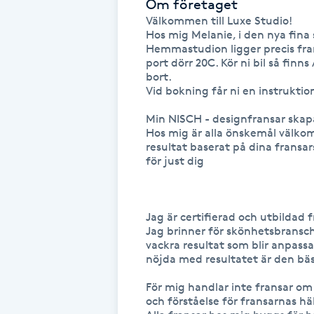
Om företaget
Fransk manikyr
Välkommen till Luxe Studio!

Hos mig Melanie, i den nya fina 
Hemmastudion ligger precis fram
Fransrengöring
port dörr 20C. Kör ni bil så finn
bort.

Vid bokning får ni en instrukti
Frekvensterapi
Min NISCH - designfransar ska
Hos mig är alla önskemål välkom
Friskvård
resultat baserat på dina fransars
för just dig 

Friskvårdsmassage
Frisör
Jag är certifierad och utbildad fra
Jag brinner för skönhetsbransche
vackra resultat som blir anpassad
Funktionsanalys
nöjda med resultatet är den bäs
För mig handlar inte fransar om
Färgning
och förståelse för fransarnas häl