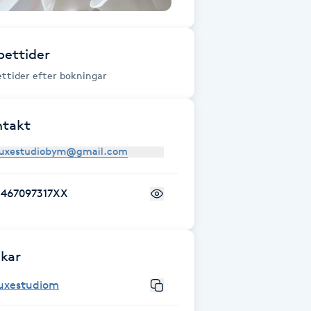
ettider
ttider efter bokningar
ntakt
+467097317XX
kar
luxestudiom