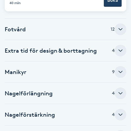
Boka
Cryoterapi
40 min
D
Damklippning
Fotvård
12
Dermapen
Extra tid för design & borttagning
4
Diamantslipning
E
Manikyr
9
Enzympeeling
Nagelförlängning
4
Extensions
Extensions borttagning
Nagelförstärkning
4
Eyeliner-tatuering