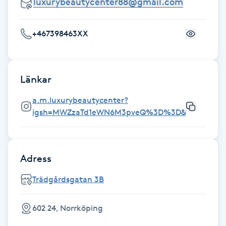
Föning
G
+467398463XX
Gel naglar
Länkar
Gelenaglar
a.m.luxurybeautycenter?
Gellack
igsh=MWZzaTd1eWN6M3pveQ%3D%3D&utm_sourc
Gellack med förstärkning
Adress
Gravidmassage
Trädgårdsgatan 3B
Gravidyoga
602 24, Norrköping
Gruppträning