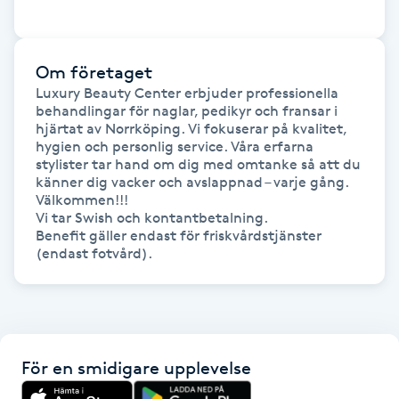
Hot Stone Massage
Hot yoga
Om företaget
Luxury Beauty Center erbjuder professionella 
Hudföryngring
behandlingar för naglar, pedikyr och fransar i 
hjärtat av Norrköping. Vi fokuserar på kvalitet, 
hygien och personlig service. Våra erfarna 
Huduppstramning
stylister tar hand om dig med omtanke så att du 
känner dig vacker och avslappnad – varje gång.

Välkommen!!!

Hudvård
Vi tar Swish och kontantbetalning.

Benefit gäller endast för friskvårdstjänster 
Hyaluronsyra
Hyperhidros
Hypnos
För en smidigare upplevelse