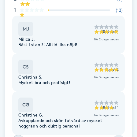
Fotsvamp
1
(
12
)
Fotvård
MJ
till
Stylist 1
Milica J.
för 2 dagar sedan
Fransar
Bäst i stan!!! Alltid lika nöjd!
Fransborttagning
CS
till
Stylist 2
Fransfärgning
Christina S.
för 3 dagar sedan
Mycket bra och proffsigt!
Fransförlängning
CG
till
Stylist 1
Fransförlängning Megavolym
Christine G.
för 3 dagar sedan
Avkopplande och skön fotvård av mycket
Fransförlängning Volym
noggrann och duktig personal