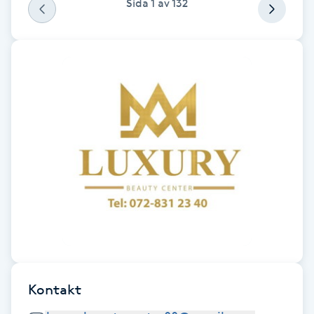
Sida
1
av
132
Fransk manikyr
Fransrengöring
Frekvensterapi
Friskvård
Friskvårdsmassage
Frisör
Funktionsanalys
Kontakt
Färgning