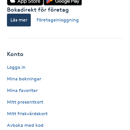
Hårborttagning
Bokadirekt för företag
Hårbottenbehandling
Läs mer
Företagsinloggning
Hårförlängning
Hårvård
Konto
Logga in
Hälsa
Mina bokningar
Hälsprickor
Mina favoriter
I
Mitt presentkort
Idrottsmassage
Mitt friskvårdskort
IPL
Avboka med kod