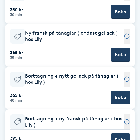
350 kr
Brynformning
Boka
30 min
Brynfärgning
Ny fransk på tånaglar ( endast gellack )
hos Lily
Brynplockning
365 kr
Boka
35 min
Bröllopsuppsättning
C
Borttagning + nytt gellack på tånaglar (
hos Lily )
Celluliter
365 kr
Boka
40 min
Coachning
Borttagning + ny fransk på tånaglar ( hos
Color correction
Lily )
395 kr