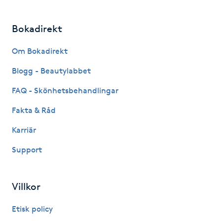
IPL hårborttagning
Bokadirekt
IR-massage
Om Bokadirekt
J
Blogg - Beautylabbet
Japansk massage
FAQ - Skönhetsbehandlingar
K
Fakta & Råd
K18
Karriär
Support
Katun fransar
Kemisk peeling
Villkor
Keratinbehandling
Etisk policy