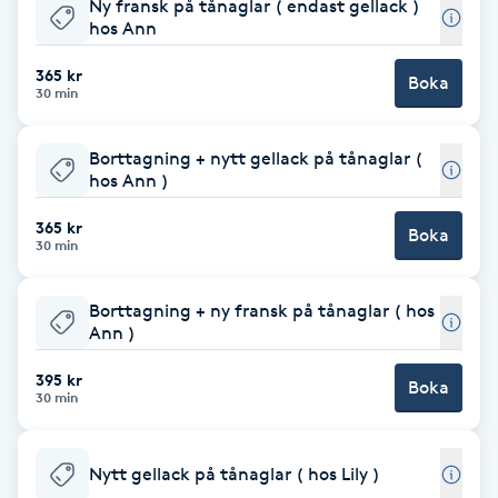
Ny fransk på tånaglar ( endast gellack )
hos Ann
Babylights
365 kr
Boka
30 min
Balayage
Borttagning + nytt gellack på tånaglar (
Bambumassage
hos Ann )
Barber
365 kr
Boka
30 min
Barnklippning
Borttagning + ny fransk på tånaglar ( hos
Ann )
BIAB
395 kr
Boka
30 min
Blowout
Nytt gellack på tånaglar ( hos Lily )
Bottenfärg