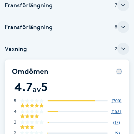
Fransförlängning
7
F
Face framing
Fransförlängning
8
Faceliftmassage
Vaxning
2
Fet hårbotten
Omdömen
Fettreducering
4.7
5
av
Fibromassage
5
(
700
)
Fillers
4
(
153
)
3
(
17
)
Fotmassage
2
(
9
)