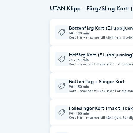
Cryoterapi
UTAN Klipp - Färg/Sling Kort (
D
Damklippning
Bottenfärg Kort (EJ uppljus
60 - 120 min
Kort hår - max ner till käklinjen. Utväxten får max vara 4 cm, välj
annars helfärg kort hår En färg som ej kräver blekning/slingor. Alla
Dermapen
priser är från priser och kan ändras p.g
Helfärg Kort (EJ uppljusning
75 - 135 min
Diamantslipning
Kort - max ner till käklinjen. För dig som vill lägga en färg i hela håret
men som ej kräver att man bleker det. Alla priser är från priser o
E
kan ändras p.g.a färg och tidsåtgång.
Bottenfärg + Slingor Kort
Enzympeeling
90 - 150 min
Kort - max ner till käklinjen För dig som vill lägga en färg i håret med
slingor / skiftningar. Alla priser är från priser och kan ändras p.g.a
färg och tidsåtgång.
Extensions
Folieslingor Kort (max till kä
90 - 180 min
Extensions borttagning
Kort hår - max ner till käklinjen. För dig som önskar slingor i
mörkare eller ljusare 