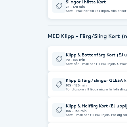
Eyeliner-tatuering
Slingor i hätta Kort
75 - 120 min
F
Kort - Max ner till käklinjen. Alla priser är från priser och kan ändras
p.g.a färg och tidsåtgång.
Face framing
MED Klipp - Färg/Sling Kort (m
Faceliftmassage
Klipp & Bottenfärg Kort (EJ 
Fet hårbotten
90 - 150 min
Kort hår - max ner till käklinjen. Utväxten får max vara 4 cm, välj
annars helfärg kort hår En färg som ej kräver blekning/slingor. Alla
Fettreducering
priser är från priser och kan ändras p.g
Klipp & färg / slingor GLESA k
105 - 120 min
Fibromassage
För dig som vill lägga några få folieslin
med eller utan bottenfärg. Kort hår räknas som max ner till
käklinjen Alla priser är från priser och kan ändras om vi anser att du
har bokat fel behandling eller om det 
Fillers
Klipp & Helfärg Kort (EJ upp
105 - 165 min
Kort - max ner till käklinjen. För dig som vill lägga en färg i hela
Fotmassage
håret men som ej kräver att man bleker det. Alla pris
priser och kan ändras p.g.a färg och ti