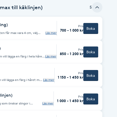
max till käklinjen)
5
ning)
Pris
Boka
700 - 1 000 kr
Läs mer
.a färg och tidsåtgång.
)
Pris
Boka
850 - 1 200 kr
Läs mer
ch
Pris
Boka
1 150 - 1 450 kr
Läs mer
klinjen)
Pris
Boka
1 000 - 1 450 kr
Läs mer
nyans. Eventuell nyansering ingår.