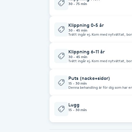
30 - 75 min
Brynformning
Klippning 0-5 år
Brynfärgning
30 - 45 min
Tvätt ingår ej. Kom med nytvättat, bor
Brynplockning
Klippning 6-11 år
30 - 45 min
Tvätt ingår ej. Kom med nytvättat, bor
Bröllopsuppsättning
C
Puts (nacke+sidor)
15 - 30 min
Celluliter
Denna behandling är för dig som har en 
runt öronen och nacken.
Coachning
Lugg
15 - 30 min
Color correction