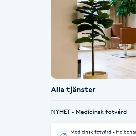
Alternativmedicin
Andningsmassage
Ansiktslyft utan kirurgi
Aromamassage
Ashtanga Yoga
Alla tjänster
Ayurveda
Ayurvedisk Massage
NYHET - Medicinsk fotvård
Ansiktsbehandling djuprengörande
Medicinsk fotvård - Helbeha
B