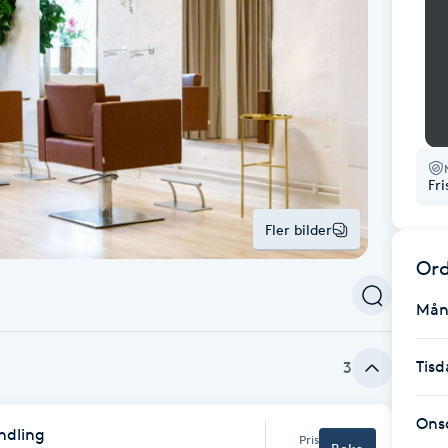
Fr
Fler bilder
Ord
Mån
Tisd
3
Ons
ndling
Pris