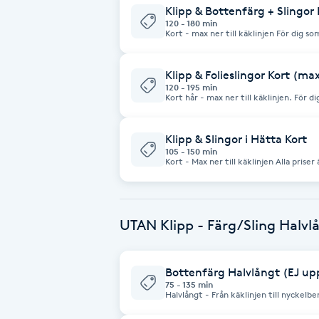
Klipp & Bottenfärg + Slingor 
Fotsvamp
120 - 180 min
Kort - max ner till käklinjen För dig som vill lägga en färg i håret
med slingor / skiftningar. Alla priser är från priser och kan ändras
p.g.a färg och tidsåtgång.
Fotvård
Klipp & Folieslingor Kort (max
120 - 195 min
Kort hår - max ner till käklinjen. För dig som önskar slingor i
Fransar
mörkare eller ljusare 
Klipp & Slingor i Hätta Kort
Fransborttagning
105 - 150 min
Kort - Max ner till käklinjen Alla priser är från priser och kan ändras
p.g.a färg och tidsåtgång.
Fransfärgning
Fransförlängning
UTAN Klipp - Färg/Sling Halvlå
Fransförlängning Megavolym
Bottenfärg Halvlångt (EJ up
75 - 135 min
Halvlångt - Från käklinjen till nyckelbenen. Utväxt på max 5
Fransförlängning Volym
färg som ej kräver blekning/slingor. Alla priser är från priser och kan
ändras p.g.a färg och tidsåtgång.