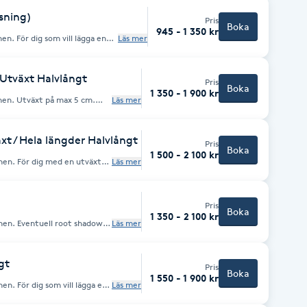
sning)
Pris
Boka
945 - 1 350 kr
ägga en
Läs mer
er det. Alla priser är
ch tidsåtgång.
 Utväxt Halvlångt
Pris
Boka
1 350 - 1 900 kr
x 5 cm.
Läs mer
xt / Hela längder Halvlångt
Pris
Boka
1 500 - 2 100 kr
 utväxt
Läs mer
n
ga slingor i längderna.
Pris
Boka
1 350 - 2 100 kr
 shadow
Läs mer
gt
Pris
Boka
1 550 - 1 900 kr
lägga en
Läs mer