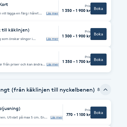
Kort
Pris
Boka
1 350 - 1 900 kr
Läs mer
 till käklinjen)
Pris
Boka
1 300 - 1 900 kr
Läs mer
nyans. Eventuell nyansering ingår.
Pris
Boka
1 350 - 1 700 kr
Läs mer
ngt (från käklinjen till nyckelbenen)
8
pljusning)
Pris
Boka
770 - 1 100 kr
 cm. En
Läs mer