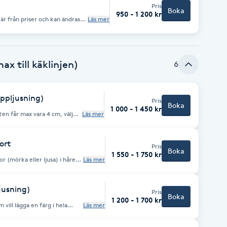
Pris
Boka
950 - 1 200 kr
Läs mer
ax till käklinjen)
6
uppljusning)
Pris
Boka
1 000 - 1 450 kr
Läs mer
.a färg och tidsåtgång.
ort
Pris
Boka
1 550 - 1 750 kr
gor (mörka eller ljusa) i håret
Läs mer
gick åt mycket färg
ljusning)
Pris
Boka
1 200 - 1 700 kr
Läs mer
er är från
dsåtgång.