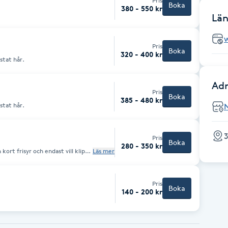
Pris
Boka
380 - 550 kr
Län
Pris
Boka
320 - 400 kr
stat hår.
Adr
Pris
Boka
385 - 480 kr
stat hår.
N
3
Pris
Boka
280 - 350 kr
kort frisyr och endast vill klippa
Läs mer
Pris
Boka
140 - 200 kr