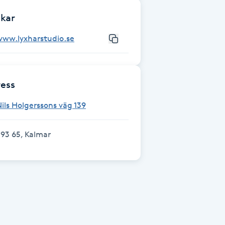
kar
www.lyxharstudio.se
ess
ils Holgerssons väg 139
93 65, Kalmar