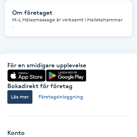
Paraffinbehandling
Om företaget
M-L Hälsomassage är verksamt i Hallstahammar
.
Pedikyr
Pensionärklippning
Permanent
För en smidigare upplevelse
Permanent hårborttagning
Bokadirekt för företag
Permanent ögonbrynsmakeup
Läs mer
Företagsinloggning
Personal shopper
Personlig tränare
Konto