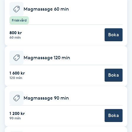
Fransk manikyr
Magmassage 60 min
Friskvård
Fransrengöring
800 kr
Boka
60 min
Frekvensterapi
Friskvård
Magmassage 120 min
Friskvårdsmassage
1 600 kr
Boka
120 min
Frisör
Magmassage 90 min
Funktionsanalys
1 200 kr
Boka
90 min
Färgning