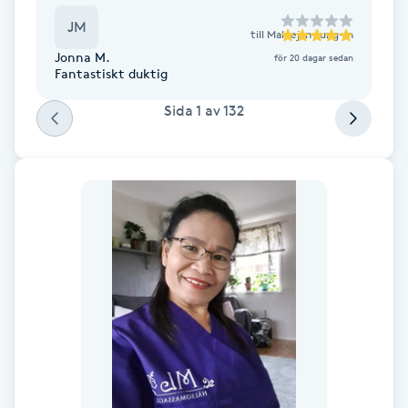
JM
till
Maleejan Jung-In
Nagelförlängning gelé
Jonna M.
för 20 dagar sedan
Fantastiskt duktig
Nagelförlängning glasfiber
Sida
1
av
132
Nagelförlängning silke
Nagelförstärkning
Nagelklippning
Nagelsvamp
Nageltrång
Nagelvård