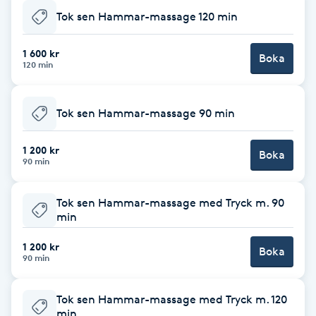
Tok sen Hammar-massage 120 min
Kosmetisk tatuering
1 600 kr
Boka
Kostrådgivning
120 min
Kroppsinpackning
Tok sen Hammar-massage 90 min
Kroppspeeling
1 200 kr
Boka
90 min
Käkledsbehandling
Tok sen Hammar-massage med Tryck m. 90
min
Kärlbehandling
L
1 200 kr
Boka
90 min
Laserbehandling
Tok sen Hammar-massage med Tryck m. 120
Lashlift Keratin
min