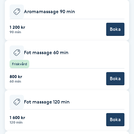
Brynformning
Aromamassage 90 min
1 200 kr
Brynfärgning
Boka
90 min
Brynplockning
Fot massage 60 min
Bröllopsuppsättning
Friskvård
C
800 kr
Boka
60 min
Celluliter
Coachning
Fot massage 120 min
1 600 kr
Color correction
Boka
120 min