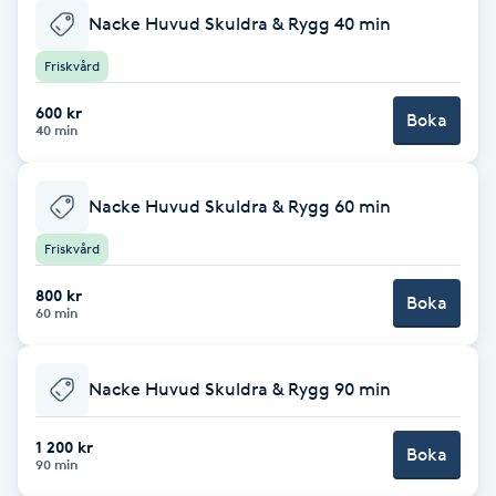
Föning
Nacke Huvud Skuldra & Rygg 40 min
G
Friskvård
Gel naglar
600 kr
Boka
40 min
Gelenaglar
Nacke Huvud Skuldra & Rygg 60 min
Gellack
Friskvård
800 kr
Gellack med förstärkning
Boka
60 min
Gravidmassage
Nacke Huvud Skuldra & Rygg 90 min
Gravidyoga
1 200 kr
Boka
90 min
Gruppträning