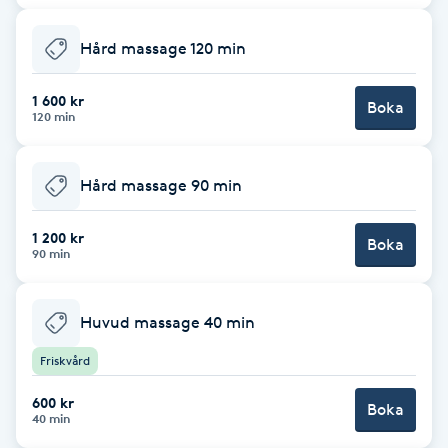
F
Hård massage 120 min
Face framing
1 600 kr
Boka
120 min
Faceliftmassage
Hård massage 90 min
Fet hårbotten
1 200 kr
Fettreducering
Boka
90 min
Fibromassage
Huvud massage 40 min
Fillers
Friskvård
600 kr
Boka
Fotmassage
40 min