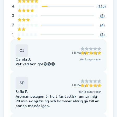
Megavolymfransar
4
(
130
)
3
(
5
)
Melasma
2
(
4
)
1
Mesoterapi
(
3
)
MicroPen
CJ
till
Maleejan Jung-In
Carola J.
för 7 dagar sedan
Microshading
Vet vad hon gör😀😀😀
Mixfransar
SP
till
Maleejan Jung-In
N
Sofia P.
för 13 dagar sedan
Aromamassagen är helt fantastisk, unnar mig
Nagelförlängning
90 min av njutning och kommer aldrig gå till en
annan massör igen.
Nagelförlängning akryl