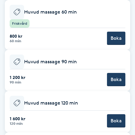
Fotsvamp
Huvud massage 60 min
Fotvård
Friskvård
800 kr
Boka
Fransar
60 min
Fransborttagning
Huvud massage 90 min
Fransfärgning
1 200 kr
Boka
90 min
Fransförlängning
Huvud massage 120 min
Fransförlängning Megavolym
1 600 kr
Boka
120 min
Fransförlängning Volym