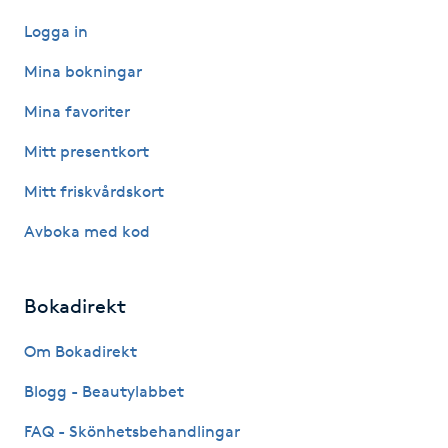
Logga in
Picolaser
Mina bokningar
Piercing
Mina favoriter
Pigmentbehandling
Mitt presentkort
Mitt friskvårdskort
Pigmentfläckar
Avboka med kod
Plastikkirurgi
Bokadirekt
Powder brows
Om Bokadirekt
Power Yoga
Blogg - Beautylabbet
PRP (Platelet Rich Plasma)
FAQ - Skönhetsbehandlingar