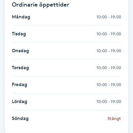
Olaplexbehandling
Ordinarie öppettider
Måndag
10:00 - 19:00
Ombre
Tisdag
10:00 - 19:00
Ombre brows
Onsdag
10:00 - 19:00
Ombre naglar
Torsdag
10:00 - 19:00
Optiker
Fredag
10:00 - 19:00
Ortobionomi
Lördag
10:00 - 19:00
Ortopedi
Söndag
Stängt
Osteopati
P