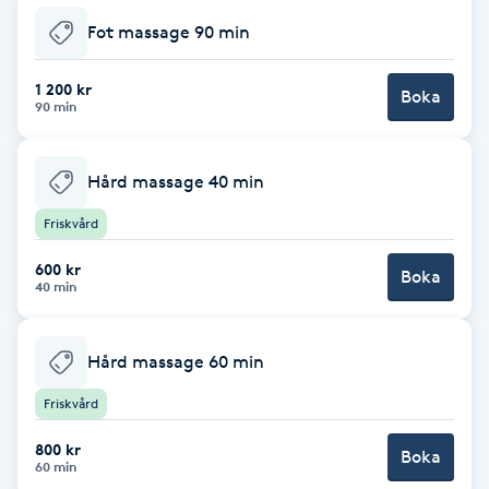
Cryoterapi
Fot massage 90 min
D
1 200 kr
Damklippning
Boka
90 min
Dermapen
Hård massage 40 min
Diamantslipning
Friskvård
E
600 kr
Boka
40 min
Enzympeeling
Hård massage 60 min
Extensions
Friskvård
Extensions borttagning
800 kr
Boka
60 min
Eyeliner-tatuering