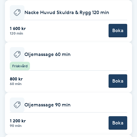
Nacke Huvud Skuldra & Rygg 120 min
Gua Sha-massage
H
1 600 kr
Boka
120 min
Hatha Yoga
Oljemassage 60 min
Headspa
Friskvård
Healing
800 kr
Boka
60 min
Herrklippning
Oljemassage 90 min
HIFU
1 200 kr
Boka
Hollywood Peel
90 min