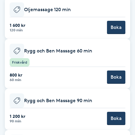
Hot Stone Massage
Oljemassage 120 min
Hot yoga
1 600 kr
Boka
120 min
Hudföryngring
Rygg och Ben Massage 60 min
Huduppstramning
Friskvård
Hudvård
800 kr
Boka
60 min
Hyaluronsyra
Rygg och Ben Massage 90 min
Hyperhidros
1 200 kr
Boka
90 min
Hypnos