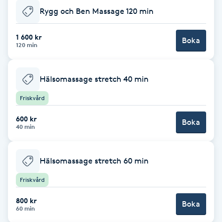
Hårborttagning
Rygg och Ben Massage 120 min
Hårbottenbehandling
1 600 kr
Boka
120 min
Hårförlängning
Hälsomassage stretch 40 min
Hårvård
Friskvård
Hälsa
600 kr
Boka
40 min
Hälsprickor
I
Hälsomassage stretch 60 min
Friskvård
Idrottsmassage
800 kr
Boka
60 min
IPL