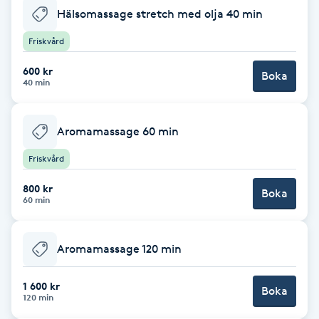
Hälsomassage stretch med olja 40 min
Babylights
Friskvård
Balayage
600 kr
Boka
40 min
Bambumassage
Aromamassage 60 min
Barber
Friskvård
Barnklippning
800 kr
Boka
60 min
BIAB
Aromamassage 120 min
Blowout
1 600 kr
Boka
120 min
Bottenfärg