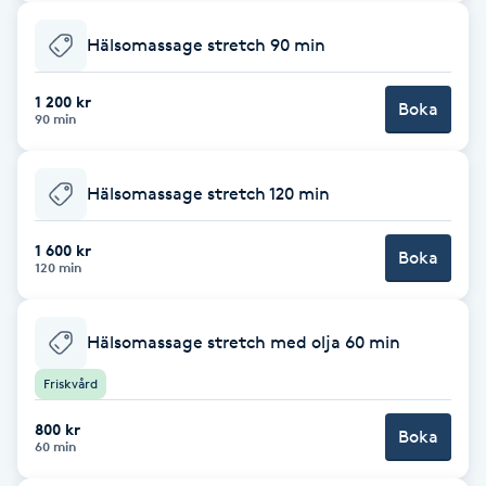
IPL hårborttagning
Hälsomassage stretch 90 min
IR-massage
1 200 kr
Boka
90 min
J
Japansk massage
Hälsomassage stretch 120 min
K
1 600 kr
Boka
120 min
K18
Katun fransar
Hälsomassage stretch med olja 60 min
Friskvård
Kemisk peeling
800 kr
Boka
60 min
Keratinbehandling