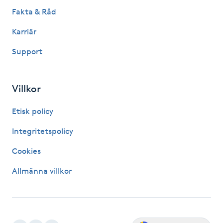
Fakta & Råd
PRX-T33
Karriär
Psoriasis
Support
PT
Villkor
R
Etisk policy
Radiofrekvens
Integritetspolicy
Rakning
Cookies
Reflexologi
Allmänna villkor
Regndroppsmassage