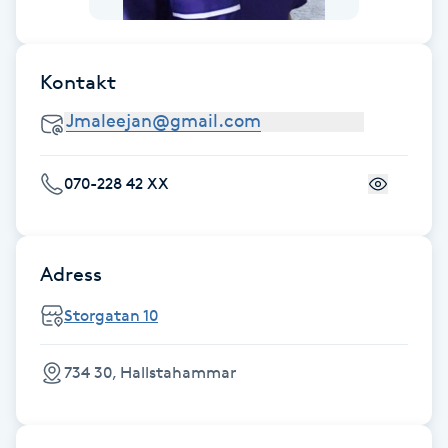
Naglar borttagning
Kontakt
Naglar reparation
Naprapati
070-228 42 XX
Navelpiercing
NBE-massage
Adress
Storgatan 10
Ny frisyr
O
734 30, Hallstahammar
Olaplex