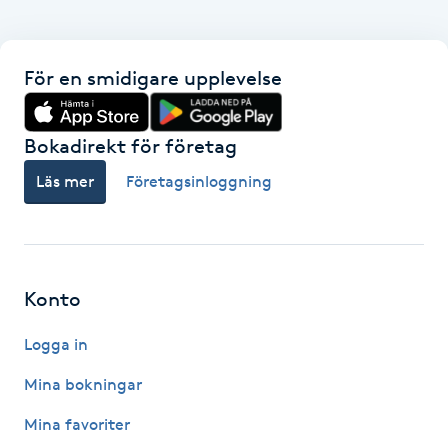
Föning
G
För en smidigare upplevelse
Gel naglar
Bokadirekt för företag
Gelenaglar
Läs mer
Företagsinloggning
Gellack
Gellack med förstärkning
Konto
Gravidmassage
Logga in
Gravidyoga
Mina bokningar
Mina favoriter
Gruppträning