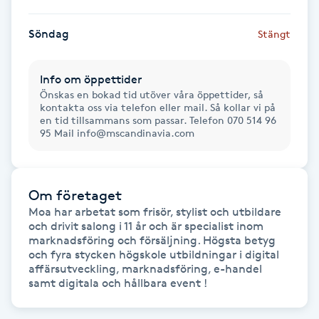
Fransk manikyr
Söndag
Stängt
Fransrengöring
Info om öppettider
Frekvensterapi
Önskas en bokad tid utöver våra öppettider, så
kontakta oss via telefon eller mail. Så kollar vi på
en tid tillsammans som passar. Telefon 070 514 96
95 Mail info@mscandinavia.com
Friskvård
Friskvårdsmassage
Om företaget
Moa har arbetat som frisör, stylist och utbildare 
Frisör
och drivit salong i 11 år och är specialist inom 
marknadsföring och försäljning. Högsta betyg 
Funktionsanalys
och fyra stycken högskole utbildningar i digital 
affärsutveckling, marknadsföring, e-handel 
samt digitala och hållbara event ! 
Färgning