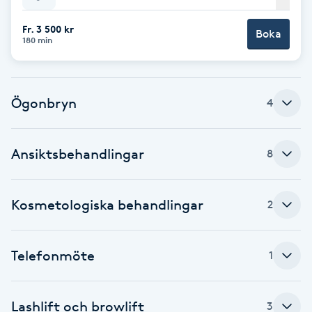
Babylights
Fr. 3 500 kr
Boka
180 min
Balayage
Ögonbryn
4
Bambumassage
Barber
Ansiktsbehandlingar
8
Barnklippning
Kosmetologiska behandlingar
2
BIAB
Telefonmöte
1
Blowout
Bottenfärg
Lashlift och browlift
3