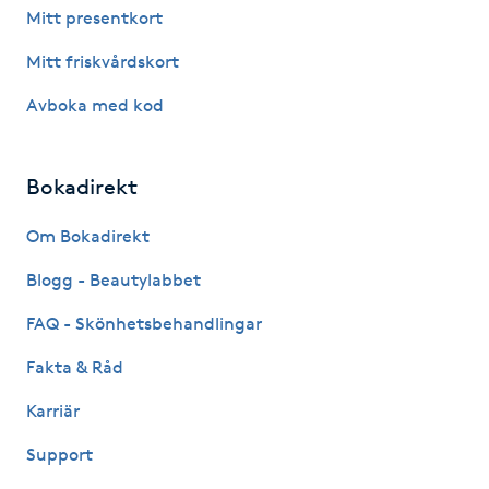
Mitt presentkort
Gua Sha-massage
Mitt friskvårdskort
H
Avboka med kod
Hatha Yoga
Bokadirekt
Headspa
Om Bokadirekt
Healing
Blogg - Beautylabbet
Herrklippning
FAQ - Skönhetsbehandlingar
Fakta & Råd
HIFU
Karriär
Hollywood Peel
Support