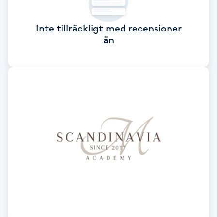
Cryoterapi
D
Inte tillräckligt med recensioner
än
Damklippning
Dermapen
Diamantslipning
E
Enzympeeling
Extensions
Extensions borttagning
Eyeliner-tatuering