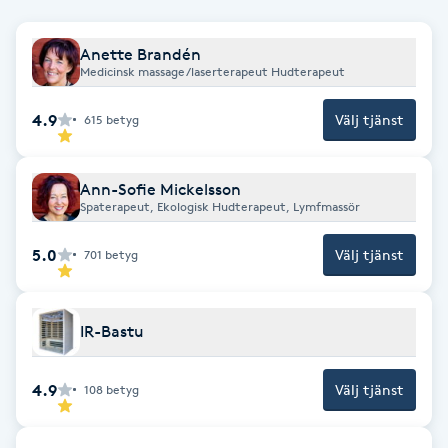
Fotsvamp
Anette Brandén
Medicinsk massage/laserterapeut Hudterapeut
Fotvård
4.9
Välj tjänst
615
betyg
Fransar
Fransborttagning
Ann-Sofie Mickelsson
Spaterapeut, Ekologisk Hudterapeut, Lymfmassör
Fransfärgning
5.0
Välj tjänst
701
betyg
Fransförlängning
IR-Bastu
Fransförlängning Megavolym
4.9
Välj tjänst
108
betyg
Fransförlängning Volym