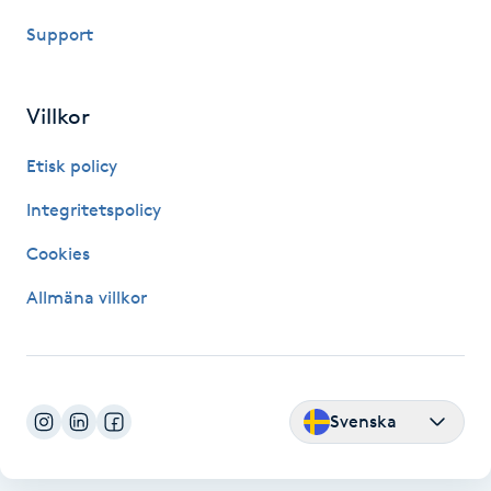
Support
LED-ljusterapi
Villkor
Liktornar
Etisk policy
LPG
Integritetspolicy
LPG-behandling
Cookies
Allmäna villkor
LPG-massage
Luggklippning
Svenska
Lymfmassage
Läpptatuering