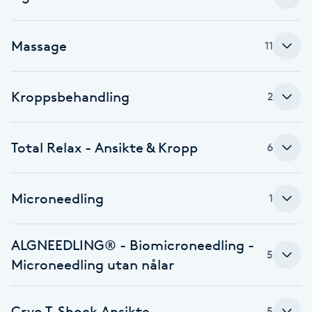
Brynformning
Massage
11
Brynfärgning
Kroppsbehandling
2
Brynplockning
Bröllopsuppsättning
Total Relax - Ansikte & Kropp
6
C
Microneedling
Celluliter
1
Coachning
ALGNEEDLING® - Biomicroneedling -
5
Microneedling utan nålar
Color correction
Cryo T-Shock Ansikte
5