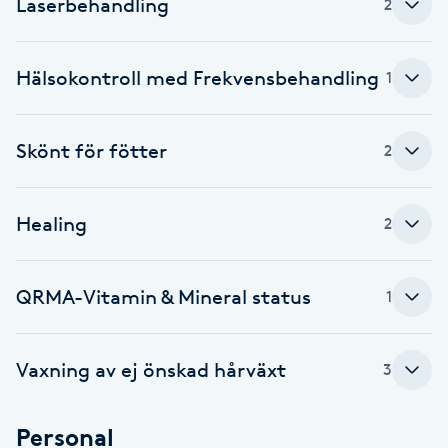
Laserbehandling
2
F
Hälsokontroll med Frekvensbehandling
Face framing
1
Faceliftmassage
Skönt för fötter
2
Fet hårbotten
Healing
2
Fettreducering
QRMA-Vitamin & Mineral status
1
Fibromassage
Fillers
Vaxning av ej önskad hårväxt
3
Fotmassage
Personal