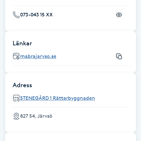
Hot Stone Massage
073-043 15 XX
Hot yoga
Hudföryngring
Länkar
mabrajarvso.se
Huduppstramning
Hudvård
Adress
Hyaluronsyra
STENEGÅRD 1 Rättarbyggnaden
Hyperhidros
827 54, Järvsö
Hypnos