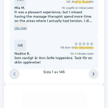
till
Anette Brandén
Föning
Mia M.
för ungefär en månad sedan
It was a pleasant experience, but I missed
G
having the massage therapist spend more time
on the areas where I actually had tension. I did
Gel naglar
not feel that she addressed specific problem
Läs mer
areas, knots, or tightness, but rather followed a
set sequence of movements. I appreciated that
Gelenaglar
she worked on my lats, the front of my
shoulders, and my glutes, as these are often
NR
overlooked areas where I carry a lot of tension.
till
Ann-Sofie Mickelsson
Gellack
However, I would have preferred her to identify
Nadine R.
för 2 månader sedan
the main problem areas and spend more time
Som vanligt är Ann-Sofie toppenbra. Tack för en
working on them. Had the price been lower, I
skön upplevelse!
probably would have given one more star. At
Gellack med förstärkning
such a high price, though, I expected a greater
Sida
1
av
145
level of knowledge and a more targeted
treatment.
Gravidmassage
Gravidyoga
Gruppträning