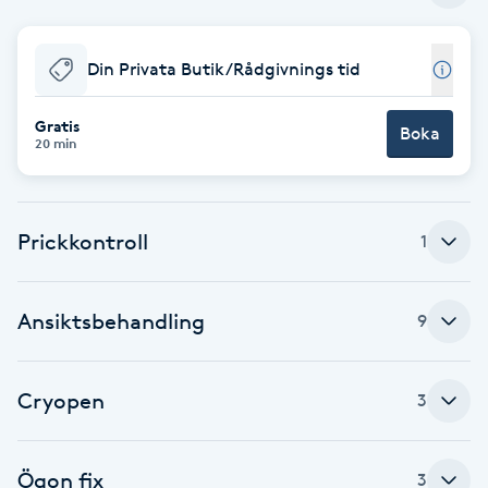
Babylights
Din Privata Butik/Rådgivnings tid
Balayage
Gratis
Boka
20 min
Bambumassage
Barber
Prickkontroll
1
Barnklippning
Ansiktsbehandling
9
BIAB
Cryopen
3
Blowout
Bottenfärg
Ögon fix
3