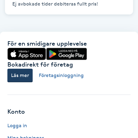
Ej avbokade tider debiteras fullt pris!
Kinesiologi
Kinesisk medicin
För en smidigare upplevelse
Kiropraktik
Klangmassage
Bokadirekt för företag
Läs mer
Företagsinloggning
Klippning
Klippning & Slingor
Konto
Klippning ungdom
Logga in
Koppningsmassage
Mina bokningar