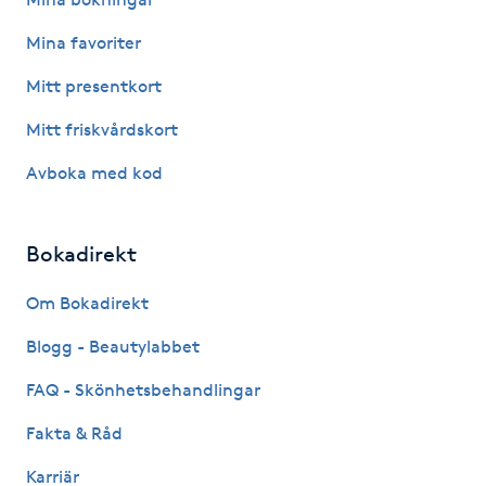
Kosmetisk tatuering
Mina favoriter
Mitt presentkort
Kostrådgivning
Mitt friskvårdskort
Kroppsinpackning
Avboka med kod
Kroppspeeling
Bokadirekt
Käkledsbehandling
Om Bokadirekt
Kärlbehandling
Blogg - Beautylabbet
L
FAQ - Skönhetsbehandlingar
Laserbehandling
Fakta & Råd
Karriär
Lashlift Keratin