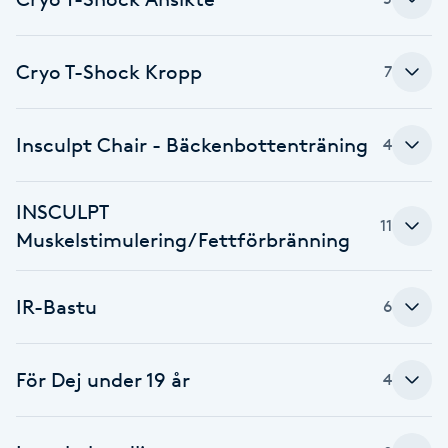
Cryoterapi
D
Cryo T-Shock Kropp
7
Damklippning
Dermapen
Insculpt Chair - Bäckenbottenträning
4
Diamantslipning
INSCULPT
11
E
Muskelstimulering/Fettförbränning
Enzympeeling
IR-Bastu
6
Extensions
För Dej under 19 år
4
Extensions borttagning
Eyeliner-tatuering