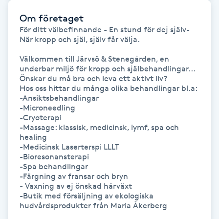
Om företaget
IPL hårborttagning
För ditt välbefinnande - En stund för dej själv-
När kropp och själ, själv får välja.

IR-massage
Välkommen till Järvsö & Stenegården, en 
J
underbar miljö för kropp och själbehandlingar...

Önskar du må bra och leva ett aktivt liv?

Japansk massage
Hos oss hittar du många olika behandlingar bl.a:

-Ansiktsbehandlingar

K
-Microneedling

-Cryoterapi

K18
-Massage: klassisk, medicinsk, lymf, spa och 
healing

-Medicinsk Laserterspi LLLT

Katun fransar
-Bioresonansterapi

-Spa behandlingar

-Färgning av fransar och bryn  

Kemisk peeling
- Vaxning av ej önskad hårväxt                          

-Butik med försäljning av ekologiska 
Keratinbehandling
hudvårdsprodukter från Maria Åkerberg  
