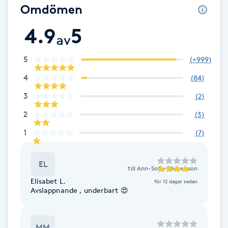
Omdömen
Fransk manikyr
4.9
5
av
Fransrengöring
5
(
+999
)
Frekvensterapi
4
(
84
)
Friskvård
3
(
2
)
2
(
3
)
Friskvårdsmassage
1
(
7
)
Frisör
EL
till
Ann-Sofie Mickelsson
Funktionsanalys
Elisabet L.
för 12 dagar sedan
Avslappnande , underbart 😍
Färgning
MM