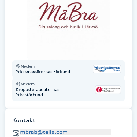
Gua Sha-massage
H
Hatha Yoga
Headspa
Medlem
Yrkesmassörernas Förbund
Healing
Medlem
Herrklippning
Kroppsterapeuternas
Yrkesförbund
HIFU
Kontakt
Hollywood Peel