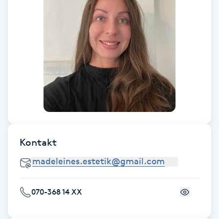
Fransk manikyr
Fransrengöring
Frekvensterapi
Friskvård
Friskvårdsmassage
Kontakt
Frisör
Funktionsanalys
070-368 14 XX
Färgning