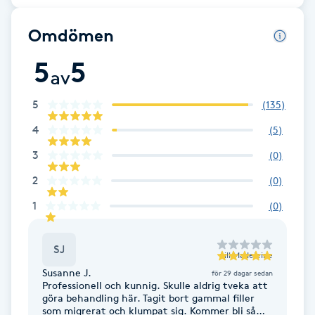
F
Omdömen
Face framing
5
5
av
Faceliftmassage
5
(
135
)
4
(
5
)
Fet hårbotten
3
(
0
)
Fettreducering
2
(
0
)
1
(
0
)
Fibromassage
SJ
Fillers
till
Madeleine
Susanne J.
för 29 dagar sedan
Professionell och kunnig. Skulle aldrig tveka att
Fotmassage
göra behandling här. Tagit bort gammal filler
som migrerat och klumpat sig. Kommer bli så