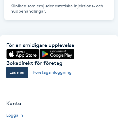
Hot Stone Massage
Kliniken som erbjuder estetiska injektions- och 
hudbehandlingar.
Hot yoga
Hudföryngring
För en smidigare upplevelse
Huduppstramning
Hudvård
Bokadirekt för företag
Läs mer
Företagsinloggning
Hyaluronsyra
Hyperhidros
Konto
Hypnos
Logga in