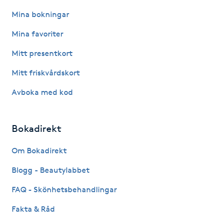
Hårborttagning
Mina bokningar
Hårbottenbehandling
Mina favoriter
Mitt presentkort
Hårförlängning
Mitt friskvårdskort
Hårvård
Avboka med kod
Hälsa
Bokadirekt
Hälsprickor
Om Bokadirekt
I
Blogg - Beautylabbet
Idrottsmassage
FAQ - Skönhetsbehandlingar
IPL
Fakta & Råd