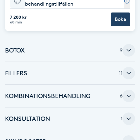
behandlingstillfällen
Brynformning
7 200 kr
Boka
60 min
Brynfärgning
Brynplockning
BOTOX
9
Bröllopsuppsättning
FILLERS
11
C
Celluliter
KOMBINATIONSBEHANDLING
6
Coachning
KONSULTATION
1
Color correction