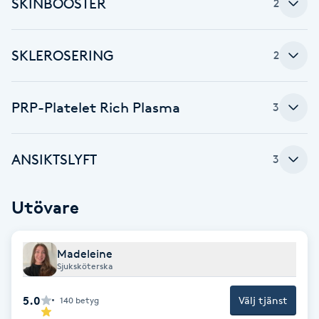
SKINBOOSTER
Cryoterapi
2
D
SKLEROSERING
2
Damklippning
Dermapen
PRP-Platelet Rich Plasma
3
Diamantslipning
ANSIKTSLYFT
3
E
Enzympeeling
Utövare
Extensions
Madeleine
Sjuksköterska
Extensions borttagning
5.0
Välj tjänst
140
betyg
Eyeliner-tatuering