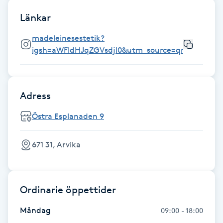
Föning
Länkar
G
madeleinesestetik?
Gel naglar
igsh=aWFldHJqZGVsdjl0&utm_source=qr
Gelenaglar
Adress
Gellack
Östra Esplanaden 9
Gellack med förstärkning
671 31, Arvika
Gravidmassage
Ordinarie öppettider
Gravidyoga
Måndag
09:00 - 18:00
Gruppträning