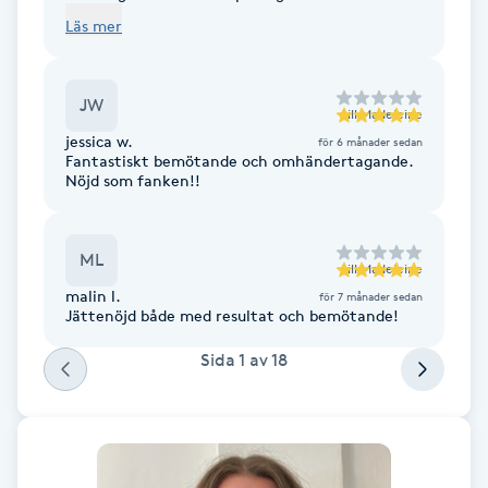
snyggt när allt är färdigt. 🙏🙏
Fotsvamp
Läs mer
Fotvård
JW
till
Madeleine
jessica w.
Fransar
för 6 månader sedan
Fantastiskt bemötande och omhändertagande.
Nöjd som fanken!!
Fransborttagning
ML
Fransfärgning
till
Madeleine
malin l.
för 7 månader sedan
Jättenöjd både med resultat och bemötande!
Fransförlängning
Sida
1
av
18
Fransförlängning Megavolym
Fransförlängning Volym