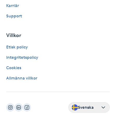
Karriär
IPL hårborttagning
Support
IR-massage
J
Villkor
Japansk massage
Etisk policy
K
Integritetspolicy
K18
Cookies
Allmänna villkor
Katun fransar
Kemisk peeling
Svenska
Keratinbehandling