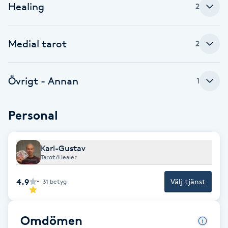
Healing
2
Babylights
Medial tarot
2
Balayage
Bambumassage
Övrigt - Annan
1
Barber
Personal
Barnklippning
Karl-Gustav
Tarot/Healer
BIAB
4.9
Välj tjänst
31
betyg
Blowout
Bottenfärg
Omdömen