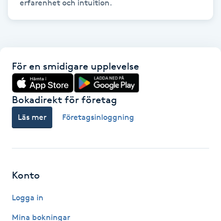
erfarenhet och intuition.
Hot Stone Massage
Hot yoga
Hudföryngring
För en smidigare upplevelse
Huduppstramning
Bokadirekt för företag
Hudvård
Läs mer
Företagsinloggning
Hyaluronsyra
Hyperhidros
Konto
Logga in
Hypnos
Mina bokningar