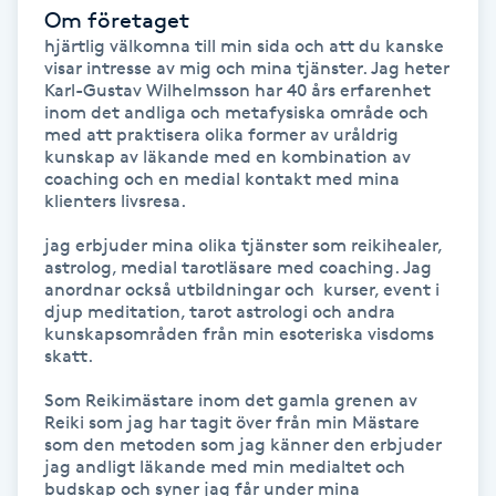
Om företaget
Föning
hjärtlig välkomna till min sida och att du kanske 
G
visar intresse av mig och mina tjänster. Jag heter 
Karl-Gustav Wilhelmsson har 40 års erfarenhet 
Gel naglar
inom det andliga och metafysiska område och 
med att praktisera olika former av uråldrig 
kunskap av läkande med en kombination av 
Gelenaglar
coaching och en medial kontakt med mina 
klienters livsresa. 

Gellack
jag erbjuder mina olika tjänster som reikihealer, 
astrolog, medial tarotläsare med coaching. Jag 
anordnar också utbildningar och  kurser, event i 
Gellack med förstärkning
djup meditation, tarot astrologi och andra 
kunskapsområden från min esoteriska visdoms 
skatt.

Gravidmassage
Som Reikimästare inom det gamla grenen av 
Gravidyoga
Reiki som jag har tagit över från min Mästare 
som den metoden som jag känner den erbjuder 
jag andligt läkande med min medialtet och 
Gruppträning
budskap och syner jag får under mina 