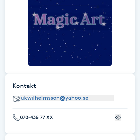
F
Face framing
Faceliftmassage
Fet hårbotten
Fettreducering
Kontakt
Fibromassage
Fillers
070-435 77 XX
Fotmassage