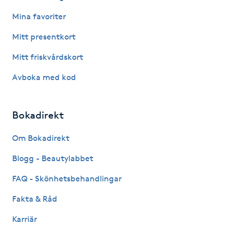
Hårborttagning
Mina favoriter
Hårbottenbehandling
Mitt presentkort
Mitt friskvårdskort
Hårförlängning
Avboka med kod
Hårvård
Bokadirekt
Hälsa
Om Bokadirekt
Hälsprickor
Blogg - Beautylabbet
I
FAQ - Skönhetsbehandlingar
Idrottsmassage
Fakta & Råd
IPL
Karriär