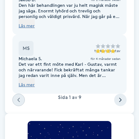
Cryoterapi
Den här behandlingen var ju helt magisk måste
jag säga. Enormt lyhörd och trevlig och
D
personlig och väldigt prisvärd. När jag går på en
behandling och tycker han borde ju ta mer
Läs mer
Damklippning
betalt. hade ju lätt kunnat tänka mig betala
det dubbla för en sån här fin behandling. Då är
det bra, mer än bra. hade jag kunnat ge 6/5
Dermapen
stjärnor så hade jag gjort detta! Tack för att du
MS
finns Karl-Gustav :) vi ses snart igen!
till
Karl-Gustav
Michaela S.
för 4 månader sedan
Diamantslipning
Det var ett fint möte med Karl - Gustav, varmt
och närvarande! Fick bekräftat många tankar
E
jag redan varit inne på själv. Men det är
hjälpsamt att höra det med någon annans ord.
Läs mer
Enzympeeling
Sida
1
av
9
Extensions
Extensions borttagning
Eyeliner-tatuering