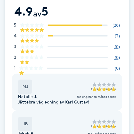
4.9
5
Brynformning
av
5
(
28
)
Brynfärgning
4
(
3
)
Brynplockning
3
(
0
)
2
(
0
)
Bröllopsuppsättning
1
(
0
)
C
Celluliter
NJ
till
Karl-Gustav
Natalie J.
för ungefär en månad sedan
Coachning
Jättebra vägledning av Karl Gustav!
Color correction
JB
till
Karl-Gustav
Jakob B.
för 2 månader sedan