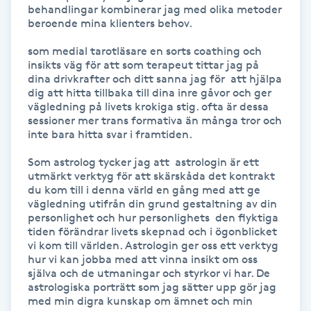
behandlingar kombinerar jag med olika metoder 
beroende mina klienters behov.

Gua Sha-massage
som medial tarotläsare en sorts coathing och 
H
insikts väg för att som terapeut tittar jag på 
dina drivkrafter och ditt sanna jag för  att hjälpa 
Hatha Yoga
dig att hitta tillbaka till dina inre gåvor och ger 
vägledning på livets krokiga stig. ofta är dessa 
sessioner mer trans formativa än många tror och 
Headspa
inte bara hitta svar i framtiden. 

Som astrolog tycker jag att  astrologin är ett 
Healing
utmärkt verktyg för att skärskåda det kontrakt 
du kom till i denna värld en gång med att ge 
Herrklippning
vägledning utifrån din grund gestaltning av din 
personlighet och hur personlighets  den flyktiga 
tiden förändrar livets skepnad och i ögonblicket 
HIFU
vi kom till världen. Astrologin ger oss ett verktyg 
hur vi kan jobba med att vinna insikt om oss 
själva och de utmaningar och styrkor vi har. De 
Hollywood Peel
astrologiska porträtt som jag sätter upp gör jag  
med min digra kunskap om ämnet och min 