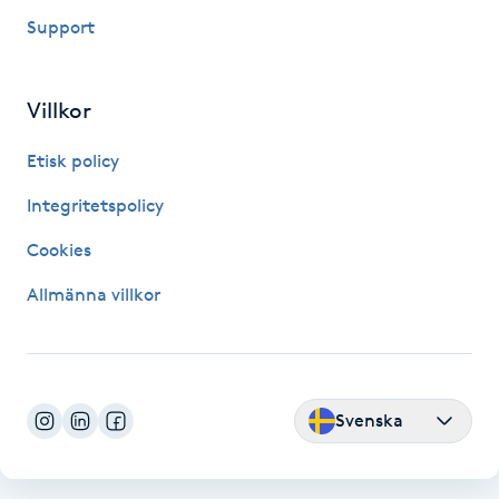
Support
IPL hårborttagning
IR-massage
Villkor
J
Etisk policy
Japansk massage
Integritetspolicy
K
Cookies
K18
Allmänna villkor
Katun fransar
Kemisk peeling
Svenska
Keratinbehandling