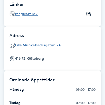
Länkar
Fotsvamp
magicart.se/
Fotvård
Fransar
Adress
Fransborttagning
Lilla Munkebäcksgatan 7A
Fransfärgning
416 72, Göteborg
Fransförlängning
Ordinarie öppettider
Fransförlängning Megavolym
Måndag
09:00 - 17:00
Fransförlängning Volym
Tisdag
09:00 - 17:00