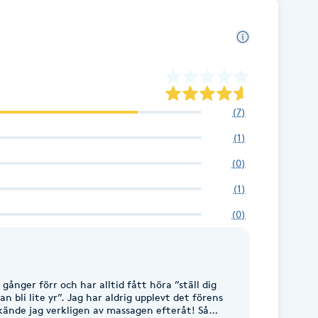
(
7
)
(
1
)
(
0
)
(
1
)
(
0
)
ånger förr och har alltid fått höra ”ställ dig
an bli lite yr”. Jag har aldrig upplevt det förens
 kände jag verkligen av massagen efteråt! Så