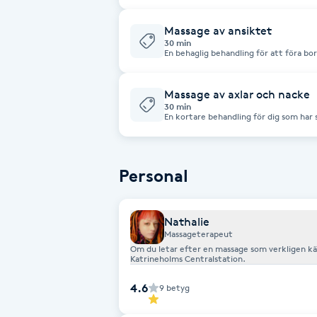
Cryoterapi
Massage av ansiktet
D
30 min
En behaglig behandling för att föra b
ålderstecken. Avslutas vid önskemål me
Damklippning
vilket fall behandlingstiden blir totalt
Massage av axlar och nacke
Dermapen
30 min
En kortare behandling för dig som har 
Diamantslipning
E
Personal
Enzympeeling
Nathalie
Massageterapeut
Extensions
Om du letar efter en massage som verkligen kän
Katrineholms Centralstation.
Extensions borttagning
4.6
9
betyg