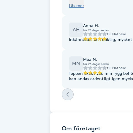
mycket spänningar har släppt o
Läs mer
massagen vakna utan smärtor/st
Fotsvamp
att komma tillbaka för en till om
Fotvård
Anna H.
AH
för 23 dagar sedan
till
Nathalie
Inkännande och duktig, mycket 
Fransar
Fransborttagning
Moa N.
MN
för 26 dagar sedan
till
Nathalie
Toppen exakt vad min rygg behö
Fransfärgning
kan andas ordentligt igen myck
Fransförlängning
Fransförlängning Megavolym
Fransförlängning Volym
Om företaget