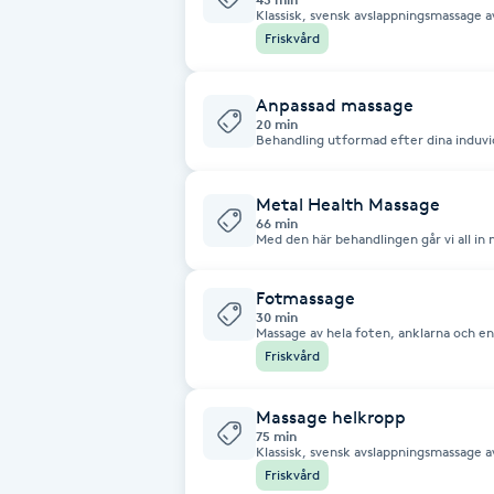
Klassisk, svensk avslappningsmassage a
Friskvård
Brynformning
Anpassad massage
Brynfärgning
20 min
Behandling utformad efter dina induvi
minuter, 250-1500 kr.
Brynplockning
Metal Health Massage
66 min
Bröllopsuppsättning
Med den här behandlingen går vi all i
massage, hårdare musik. Rygg, nacke och axlar behandlas. Sen böjer
C
och bänder jag lite på dig också. Har
så länge det inte är nåt mjukt och tönt
Fotmassage
30 min
Celluliter
Massage av hela foten, anklarna och e
Friskvård
Coachning
Massage helkropp
75 min
Color correction
Klassisk, svensk avslappningsmassage av
händer, nacke, hals/övre bröstkorg oc
Friskvård