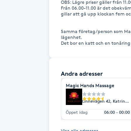
OBS: Lägre priser gäller från 11.0
Från 06.00-11.00 är det obekväm
Fransk manikyr
gillar att gå upp klockan fem och
Fransrengöring
Samma företag/person som Mag
lägenhet.

Frekvensterapi
Det bor en katt och en tonåring 
Friskvård
Andra adresser
Friskvårdsmassage
Magic Hands Massage
Frisör
Linnévägen 42, Katrine
Funktionsanalys
Öppet idag
06:00 - 00:00
Färgning
Visa alla adresser