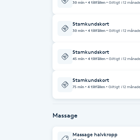
30 min
4 tillfällen
Giltigt i 12 månad
Babylights
Stamkundskort
30 min
4 tillfällen
Giltigt i 12 månad
Balayage
Bambumassage
Stamkundskort
45 min
4 tillfällen
Giltigt i 12 månad
Barber
Stamkundskort
Barnklippning
75 min
4 tillfällen
Giltigt i 12 månad
BIAB
Massage
Blowout
Massage halvkropp
Bottenfärg
45 min