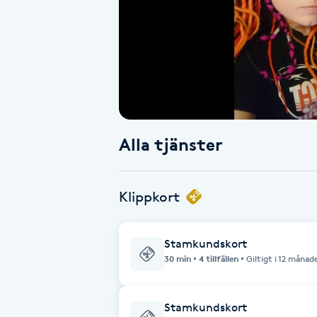
Alternativmedicin
Andningsmassage
Ansiktslyft utan kirurgi
Aromamassage
Alla tjänster
Ashtanga Yoga
Klippkort
Ayurveda
Stamkundskort
Ayurvedisk Massage
30 min
4 tillfällen
Giltigt i 12 månad
Ansiktsbehandling djuprengörande
Stamkundskort
B