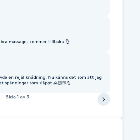
ch jag kunde nu på morgonen dagen efter
elhet i nacke och rygg. Jag kommer definitivt
gång ⭐️⭐️⭐️⭐️⭐️
bra massage, kommer tillbaka 👌
vde en rejäl knådning! Nu känns det som att jag
et spänningar som släppt 🙏🏻🌸💪
Sida
1
av
3