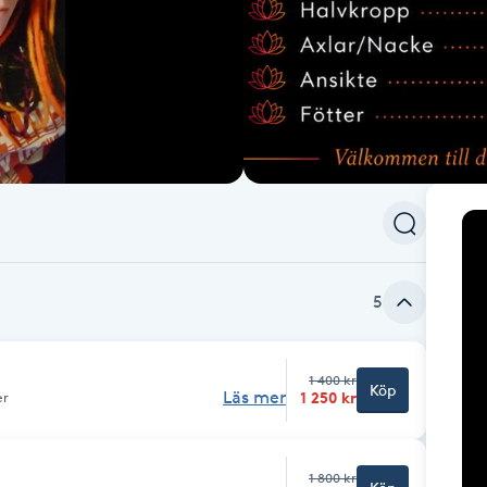
5
1 400 kr
Köp
Läs mer
1 250 kr
er
1 800 kr