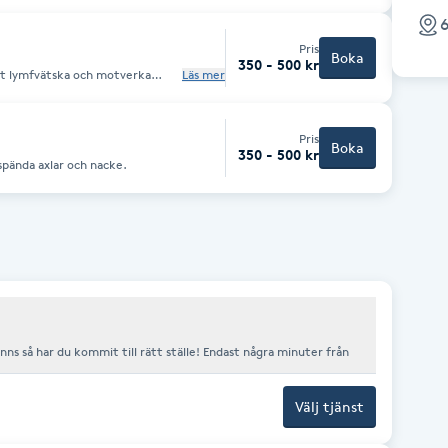
6
Pris
Boka
350 - 500 kr
ort lymfvätska och motverka
Läs mer
d ansiktsmask i tio minuter, i
 40 minuter.
Pris
Boka
350 - 500 kr
spända axlar och nacke.
ns så har du kommit till rätt ställe! Endast några minuter från
Välj tjänst