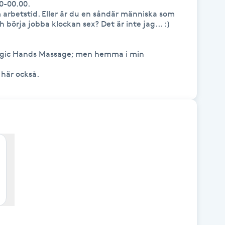
0-00.00. 

 arbetstid. Eller är du en såndär människa som 
 börja jobba klockan sex? Det är inte jag... :)

ic Hands Massage; men hemma i min 
här också. 
holm