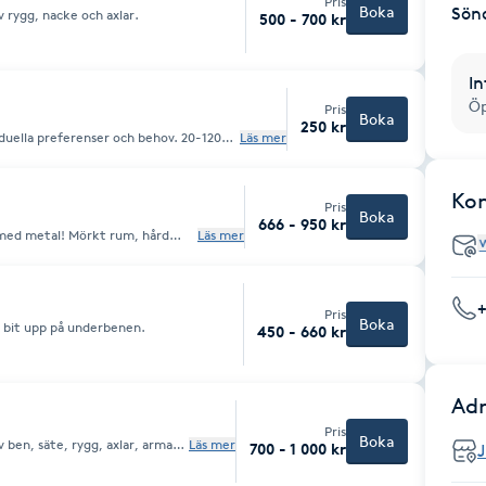
Pris
Boka
Sön
v rygg, nacke och axlar.
500 - 700 kr
In
Öp
Pris
Boka
250 kr
duella preferenser och behov. 20-120
Läs mer
Ko
Pris
Boka
666 - 950 kr
n med metal! Mörkt rum, hård
Läs mer
 du önskemål kan du framföra dem,
igt.
Pris
Boka
n bit upp på underbenen.
450 - 660 kr
Adr
Pris
Boka
 ben, säte, rygg, axlar, armar,
Läs mer
700 - 1 000 kr
h ansikte.