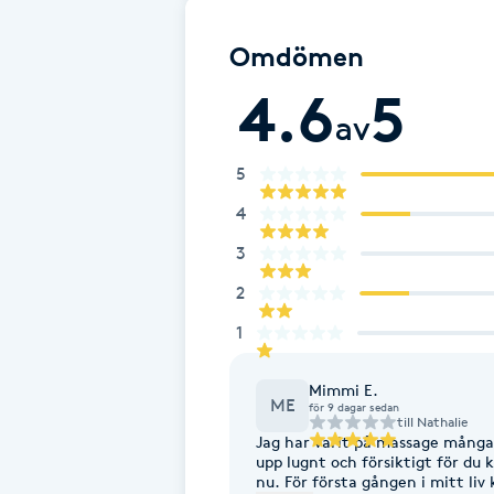
Eyeliner-tatuering
F
Omdömen
4.6
5
Face framing
av
Faceliftmassage
5
4
Fet hårbotten
3
Fettreducering
2
1
Fibromassage
Mimmi E.
Fillers
ME
för 9 dagar sedan
till
Nathalie
Jag har varit på massage många g
upp lugnt och försiktigt för du k
Fotmassage
nu. För första gången i mitt liv