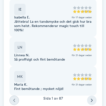
F
IE
till
Eve
Isabella E.
för 17 dagar sedan
Face framing
Jättebra! La en tandsmycke och det gick hur bra
som helst. Rekommenderar magic touch till
100%!
Faceliftmassage
Fet hårbotten
LN
till
Eve
Linnea N.
för 21 dagar sedan
Fettreducering
Så proffsigt och fint bemötande
Fibromassage
MK
till
Eve
Fillers
Maria K.
för 21 dagar sedan
Fint bemötande ; mycket nöjd!
Fotmassage
Sida
1
av
87