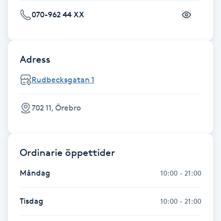
Fransk manikyr
070-962 44 XX
Fransrengöring
Adress
Frekvensterapi
Rudbecksgatan 1
Friskvård
702 11, Örebro
Friskvårdsmassage
Frisör
Ordinarie öppettider
Måndag
10:00 - 21:00
Funktionsanalys
Tisdag
10:00 - 21:00
Färgning