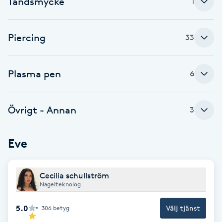
Tandsmycke
1
Brynformning
Piercing
33
Brynfärgning
Plasma pen
Brynplockning
6
Bröllopsuppsättning
Övrigt - Annan
3
C
Celluliter
Eve
Coachning
Cecilia schullström
Nagelteknolog
Color correction
5.0
Välj tjänst
306
betyg