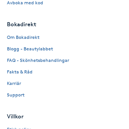
Avboka med kod
Hårborttagning
Hårbottenbehandling
Bokadirekt
Hårförlängning
Om Bokadirekt
Blogg - Beautylabbet
Hårvård
FAQ - Skönhetsbehandlingar
Hälsa
Fakta & Råd
Karriär
Hälsprickor
I
Support
Idrottsmassage
Villkor
IPL