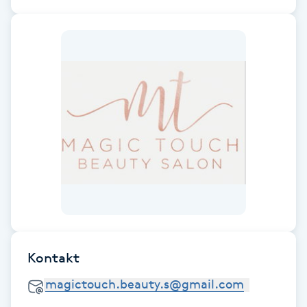
Fotsvamp
Fotvård
Fransar
Fransborttagning
Fransfärgning
Fransförlängning
Fransförlängning Megavolym
Kontakt
Fransförlängning Volym