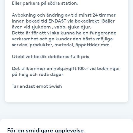
Eller parkera på södra station.

Gua Sha-massage
Avbokning och ändring av tid minst 24 timmar 
innan bokad tid ENDAST via bokadirekt. Gäller 
H
även vid sjukdom , vabb, sjuka djur.

Detta är för att vi ska kunna ha en fungerande 
Hatha Yoga
verksamhet och ge kunder den bästa möjliga 
service, produkter, material, öppettider mm.

Headspa
Uteblivet besök debiteras fullt pris. 

Det tillkommer en helgavgift 100:- vid bokningar 
Healing
på helg och röda dagar

Tar endast emot Swish 

Herrklippning
HIFU
Hollywood Peel
För en smidigare upplevelse