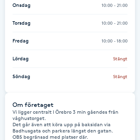
Onsdag
10:00 - 21:00
Föning
G
Torsdag
10:00 - 21:00
Gel naglar
Fredag
10:00 - 18:00
Gelenaglar
Lördag
Stängt
Gellack
Söndag
Stängt
Gellack med förstärkning
Gravidmassage
Om företaget
Vi ligger centralt I Örebro 3 min gåendes från 
våghustorget.

Gravidyoga
Det går även att köra upp på baksidan via 
Badhusgata och parkera längst den gatan.

Gruppträning
OBS begränsad med platser där.
