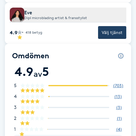
Cryoterapi
D
Eve
Dipl microblading artist & fransstylist
Damklippning
4.9
Välj tjänst
418
betyg
Dermapen
Omdömen
Diamantslipning
4.9
5
E
av
Enzympeeling
5
(
703
)
4
(
13
)
Extensions
3
(
3
)
Extensions borttagning
2
(
1
)
1
(
4
)
Eyeliner-tatuering