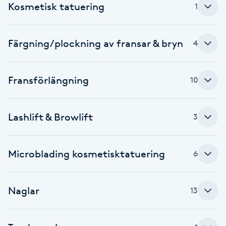
Kosmetisk tatuering
1
Babylights
Färgning/plockning av fransar & bryn
4
Balayage
Bambumassage
Fransförlängning
10
Barber
Lashlift & Browlift
3
Barnklippning
Microblading kosmetisktatuering
6
BIAB
Blowout
Naglar
13
Bottenfärg