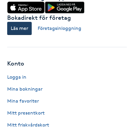
Hot Stone Massage
Bokadirekt för företag
Hot yoga
Läs mer
Företagsinloggning
Hudföryngring
Huduppstramning
Konto
Hudvård
Logga in
Hyaluronsyra
Mina bokningar
Mina favoriter
Hyperhidros
Mitt presentkort
Hypnos
Mitt friskvårdskort