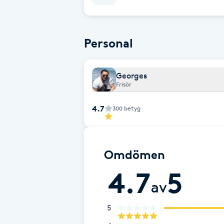
Eyeliner-tatuering
F
Personal
Face framing
Faceliftmassage
Georges
Frisör
Fet hårbotten
4.7
300
betyg
Fettreducering
Omdömen
Fibromassage
4.7
5
Fillers
av
5
Fotmassage