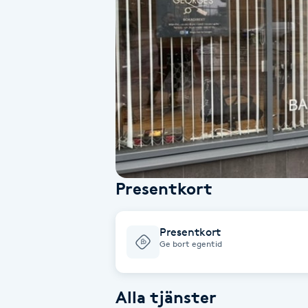
Alternativmedicin
Andningsmassage
Ansiktslyft utan kirurgi
Aromamassage
Ashtanga Yoga
Presentkort
Ayurveda
Presentkort
Ayurvedisk Massage
Ge bort egentid
Ansiktsbehandling djuprengörande
Alla tjänster
B