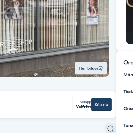
Ord
Fler bilder
Mån
Tisd
Belopp
Köp nu
Valfritt
Ons
Tor