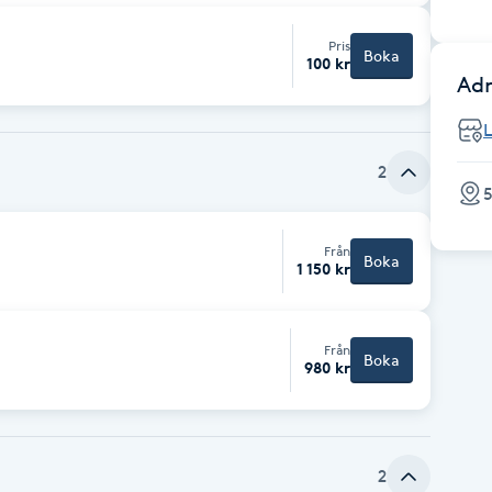
Pris
Boka
100 kr
Adr
2
5
Från
Boka
1 150 kr
Från
Boka
980 kr
2