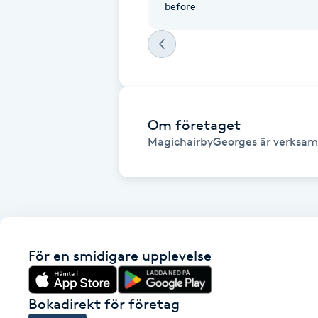
before
Fransk manikyr
Fransrengöring
Frekvensterapi
Om företaget
Friskvård
MagichairbyGeorges är verksamt
Friskvårdsmassage
Frisör
För en smidigare upplevelse
Funktionsanalys
Färgning
Bokadirekt för företag