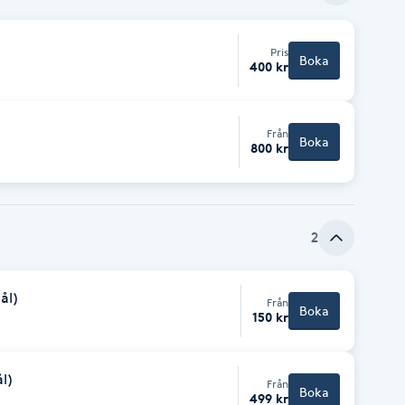
Pris
Boka
400 kr
Från
Boka
800 kr
2
ål)
Från
Boka
150 kr
l)
Från
Boka
499 kr