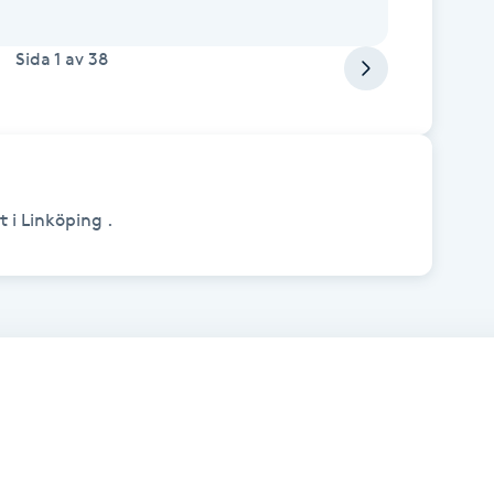
Sida
1
av
38
 i Linköping .