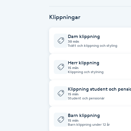
Babylights
Klippningar
Balayage
Dam klippning
30 min
Bambumassage
Tvätt och klippning och styling
Barber
Herr klippning
15 min
Klippning och stylning
Barnklippning
Klippning student och pensi
15 min
BIAB
Student och pensionär
Blowout
Barn klippning
15 min
Barn klippning under 12 år
Bottenfärg