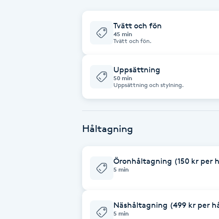
Cryoterapi
D
Tvätt och fön
45 min
Tvätt och fön.
Damklippning
Uppsättning
Dermapen
50 min
Uppsättning och stylning.
Diamantslipning
E
Håltagning
Enzympeeling
Öronhåltagning (150 kr per h
Extensions
5 min
Extensions borttagning
Näshåltagning (499 kr per hå
5 min