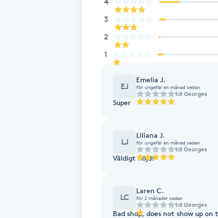
4
Fotsvamp
3
2
Fotvård
1
Fransar
Emelia J.
EJ
för ungefär en månad sedan
till
Georges
Fransborttagning
Super
Fransfärgning
Liliana J.
LJ
för ungefär en månad sedan
Fransförlängning
till
Georges
Väldigt nöjd!
Fransförlängning Megavolym
Laren C.
LC
för 2 månader sedan
Fransförlängning Volym
till
Georges
Bad shop, does not show up on 