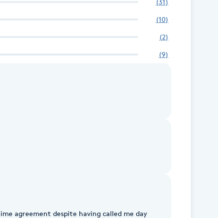
(
31
)
(
10
)
(
2
)
(
9
)
time agreement despite having called me day