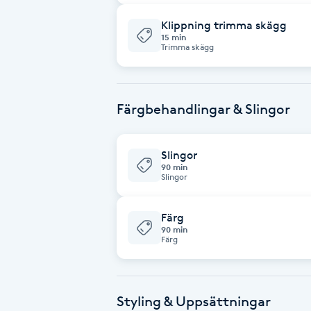
Klippning trimma skägg
Brynformning
15 min
Trimma skägg
Brynfärgning
Färgbehandlingar & Slingor
Brynplockning
Bröllopsuppsättning
Slingor
90 min
C
Slingor
Celluliter
Färg
90 min
Färg
Coachning
Color correction
Styling & Uppsättningar