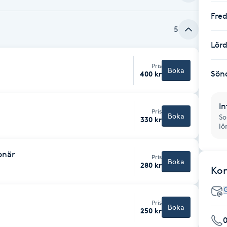
Fre
5
Lör
Pris
Boka
Sön
400 kr
In
Pris
Boka
So
330 kr
lö
onär
Pris
Boka
280 kr
Ko
Pris
Boka
250 kr
0