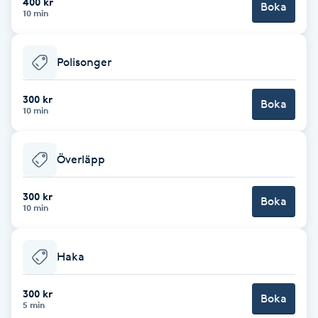
400 kr
Cryoterapi
Boka
10 min
D
Damklippning
Polisonger
Dermapen
300 kr
Boka
10 min
Diamantslipning
Överläpp
E
Enzympeeling
300 kr
Boka
10 min
Extensions
Haka
Extensions borttagning
300 kr
Boka
5 min
Eyeliner-tatuering