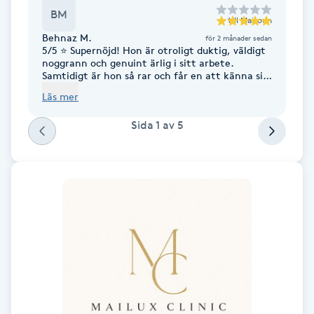
Hårborttagning
BM
till
Maisoun
Behnaz M.
för 2 månader sedan
Hårbottenbehandling
5/5 ⭐️ Supernöjd! Hon är otroligt duktig, väldigt
noggrann och genuint ärlig i sitt arbete.
Samtidigt är hon så rar och får en att känna sig
Hårförlängning
väl omhändertagen. Resultatet blev över
Läs mer
förväntan och jag kan varmt rekommendera
henne till alla! 🌟
Sida
1
av
5
Hårvård
Hälsa
Hälsprickor
I
Idrottsmassage
IPL