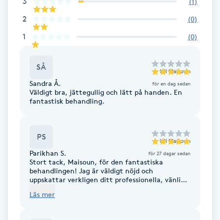
3
(
1
)
Hot Stone Massage
2
(
0
)
Hot yoga
1
(
0
)
Hudföryngring
SÅ
till
Maisoun
Sandra Å.
för en dag sedan
Huduppstramning
Väldigt bra, jättegullig och lätt på handen. En
fantastisk behandling.
Hudvård
PS
till
Maisoun
Hyaluronsyra
Parikhan S.
för 27 dagar sedan
Stort tack, Maisoun, för den fantastiska
Hyperhidros
behandlingen! Jag är väldigt nöjd och
uppskattar verkligen ditt professionella, vänliga
och omtänksamma bemötande. Tack för att du
Läs mer
tog så väl hand om mig! Paris!
Hypnos