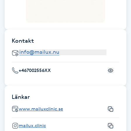
IPL hårborttagning
IR-massage
J
Kontakt
Japansk massage
K
+467002556XX
K18
Katun fransar
Länkar
Kemisk peeling
www.mailuxclinic.se
Keratinbehandling
mailux.clinic