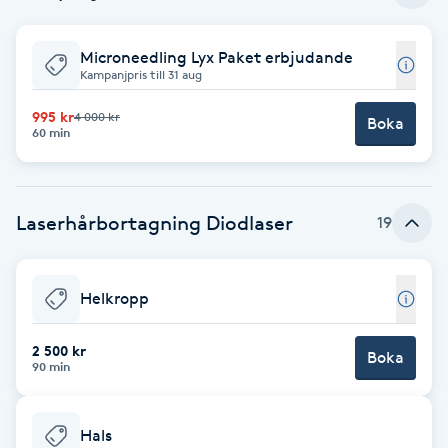
Babylights
Microneedling Lyx Paket erbjudande
Kampanjpris till 31 aug
Balayage
995 kr
4 000 kr
Boka
60 min
Bambumassage
Barber
Laserhårbortagning Diodlaser
19
Barnklippning
Helkropp
BIAB
2 500 kr
Boka
90 min
Blowout
Bottenfärg
Hals