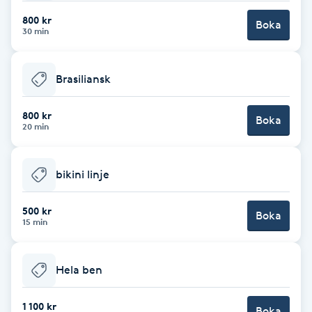
Fransk manikyr
800 kr
Boka
30 min
Fransrengöring
Brasiliansk
Frekvensterapi
800 kr
Boka
20 min
Friskvård
Friskvårdsmassage
bikini linje
Frisör
500 kr
Boka
15 min
Funktionsanalys
Hela ben
Färgning
1 100 kr
Boka