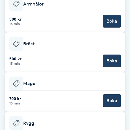
Armhålor
Fotsvamp
500 kr
Boka
Fotvård
15 min
Fransar
Bröst
Fransborttagning
500 kr
Boka
15 min
Fransfärgning
Mage
Fransförlängning
700 kr
Boka
Fransförlängning Megavolym
15 min
Fransförlängning Volym
Rygg