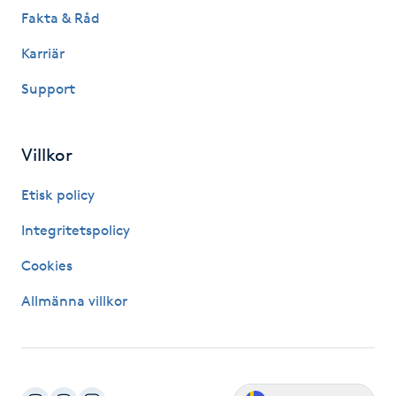
Megavolymfransar
Fakta & Råd
Karriär
Melasma
Support
Mesoterapi
Villkor
MicroPen
Etisk policy
Microshading
Integritetspolicy
Mixfransar
Cookies
N
Allmänna villkor
Nagelförlängning
Nagelförlängning akryl