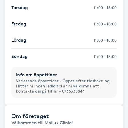
Torsdag
11:00 - 18:00
Kosmetisk tatuering
Fredag
Kostrådgivning
11:00 - 18:00
Kroppsinpackning
Lördag
11:00 - 18:00
Kroppspeeling
Söndag
11:00 - 18:00
Käkledsbehandling
Info om öppettider
Varierande öppettider - Öppet efter tidsbokning.
Hittar ni ingen ledig tid är ni välkomna att
Kärlbehandling
kontakta oss på tlf nr - 0736335844
L
Laserbehandling
Om företaget
Välkommen till Mailux Clinic!

Lashlift Keratin