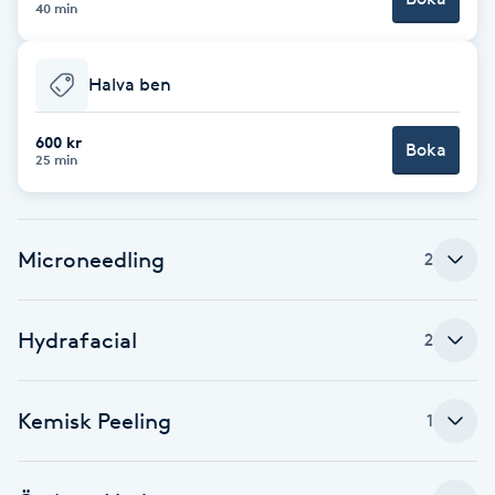
40 min
Föning
G
Halva ben
Gel naglar
600 kr
Boka
25 min
Gelenaglar
Gellack
Microneedling
2
Gellack med förstärkning
Hydrafacial
2
Gravidmassage
Kemisk Peeling
Gravidyoga
1
Gruppträning