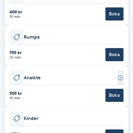
Brynformning
400 kr
Boka
15 min
Brynfärgning
Rumpa
Brynplockning
700 kr
Boka
25 min
Bröllopsuppsättning
C
Ansikte
Celluliter
500 kr
Boka
15 min
Coachning
Color correction
Kinder