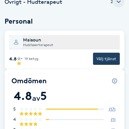
Övrigt - Hudterapeut
2
Gua Sha-massage
Personal
H
Hatha Yoga
Maisoun
Hud/laserterapeut
Headspa
4.8
Välj tjänst
19
betyg
Healing
Omdömen
Herrklippning
4.8
5
av
HIFU
5
(
17
)
Hollywood Peel
4
(
1
)