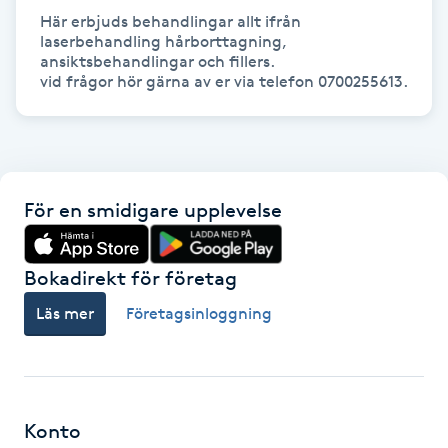
Här erbjuds behandlingar allt ifrån 
laserbehandling hårborttagning, 
LED-ljusterapi
ansiktsbehandlingar och fillers.

vid frågor hör gärna av er via telefon 0700255613.
Liktornar
LPG
För en smidigare upplevelse
LPG-behandling
Bokadirekt för företag
LPG-massage
Läs mer
Företagsinloggning
Luggklippning
Lymfmassage
Konto
Läpptatuering