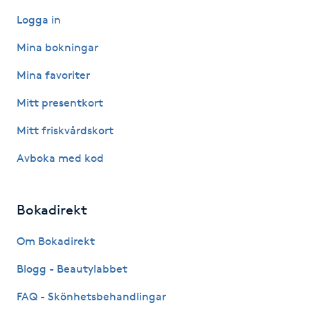
M
Logga in
Mina bokningar
Makeup
Mina favoriter
Manikyr & Pedikyr
Mitt presentkort
Massage
Mitt friskvårdskort
Avboka med kod
Medial vägledning
Medicinsk massage
Bokadirekt
Om Bokadirekt
Meditation
Blogg - Beautylabbet
Medium
FAQ - Skönhetsbehandlingar