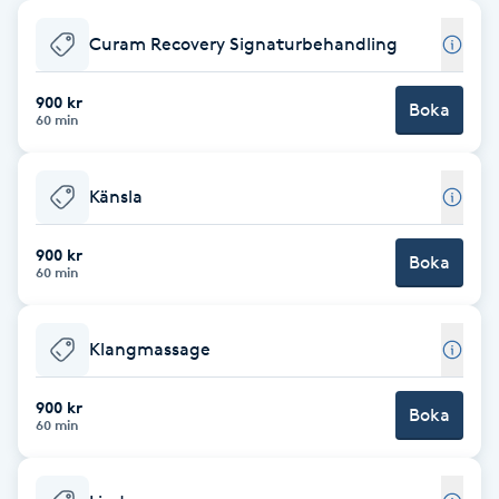
Babylights
Curam Recovery Signaturbehandling
Balayage
900 kr
Boka
60 min
Bambumassage
Känsla
Barber
900 kr
Boka
60 min
Barnklippning
Klangmassage
BIAB
900 kr
Blowout
Boka
60 min
Bottenfärg