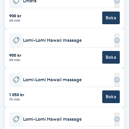
Lindra
Brynformning
900 kr
Boka
60 min
Brynfärgning
Lomi-Lomi Hawaii massage
Brynplockning
900 kr
Boka
Bröllopsuppsättning
60 min
C
Lomi-Lomi Hawaii massage
Celluliter
1 050 kr
Boka
Coachning
75 min
Color correction
Lomi-Lomi Hawaii massage