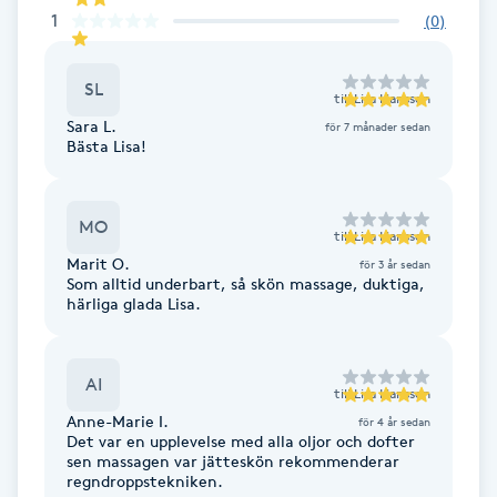
1
(
0
)
Fotsvamp
Fotvård
SL
till
Lisa Hansson
Sara L.
för 7 månader sedan
Fransar
Bästa Lisa!
Fransborttagning
MO
till
Lisa Hansson
Marit O.
för 3 år sedan
Fransfärgning
Som alltid underbart, så skön massage, duktiga,
härliga glada Lisa.
Fransförlängning
AI
Fransförlängning Megavolym
till
Lisa Hansson
Anne-Marie I.
för 4 år sedan
Det var en upplevelse med alla oljor och dofter
Fransförlängning Volym
sen massagen var jätteskön rekommenderar
regndroppstekniken.