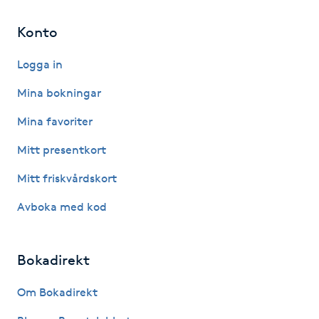
Hot Stone Massage
Konto
Hot yoga
Logga in
Hudföryngring
Mina bokningar
Mina favoriter
Huduppstramning
Mitt presentkort
Hudvård
Mitt friskvårdskort
Avboka med kod
Hyaluronsyra
Hyperhidros
Bokadirekt
Hypnos
Om Bokadirekt