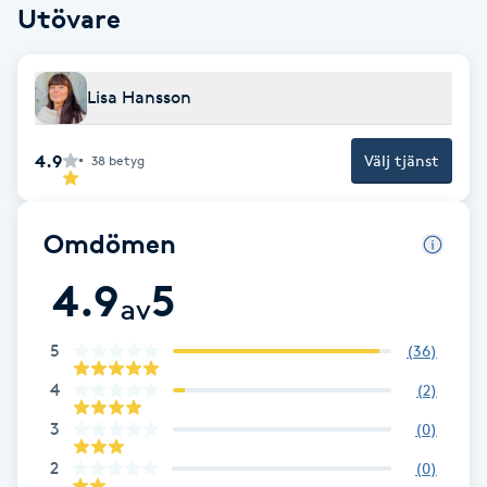
Utövare
F
Face framing
Lisa Hansson
Faceliftmassage
4.9
Välj tjänst
38
betyg
Fet hårbotten
Omdömen
Fettreducering
4.9
5
av
Fibromassage
5
(
36
)
Fillers
4
(
2
)
3
(
0
)
Fotmassage
2
(
0
)