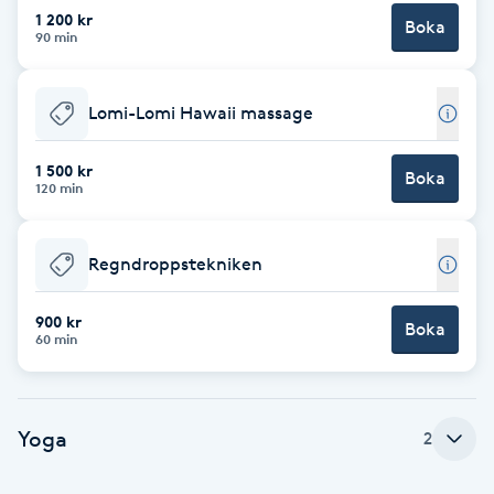
Cryoterapi
1 200 kr
Boka
90 min
D
Damklippning
Lomi-Lomi Hawaii massage
Dermapen
1 500 kr
Boka
120 min
Diamantslipning
E
Regndroppstekniken
Enzympeeling
900 kr
Boka
60 min
Extensions
Extensions borttagning
Yoga
2
Eyeliner-tatuering