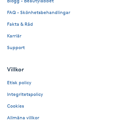
Blogg - Beautylabbet
Hårborttagning
FAQ - Skönhetsbehandlingar
Hårbottenbehandling
Fakta & Råd
Karriär
Hårförlängning
Support
Hårvård
Villkor
Hälsa
Etisk policy
Hälsprickor
Integritetspolicy
I
Cookies
Idrottsmassage
Allmäna villkor
IPL