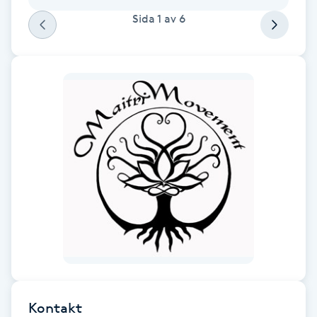
Fransk manikyr
Sida
1
av
6
Fransrengöring
Frekvensterapi
Friskvård
Friskvårdsmassage
Frisör
Funktionsanalys
Färgning
Kontakt