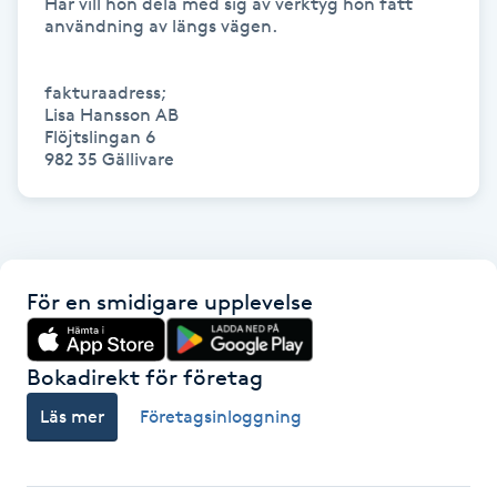
Här vill hon dela med sig av verktyg hon fått 
användning av längs vägen.

Gua Sha-massage
H
fakturaadress;

Lisa Hansson AB

Flöjtslingan 6

Hatha Yoga
Headspa
Healing
För en smidigare upplevelse
Herrklippning
Bokadirekt för företag
HIFU
Läs mer
Företagsinloggning
Hollywood Peel