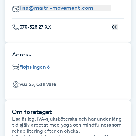
Föning
G
070-328 27 XX
Gel naglar
Gelenaglar
Adress
Gellack
Flöjtslingan 6
Gellack med förstärkning
982 35, Gällivare
Gravidmassage
Om företaget
Gravidyoga
Lisa är leg. IVA-sjuksköterska och har under lång 
tid själv arbetat med yoga och mindfulness som 
rehabilitering efter en olycka.

Gruppträning