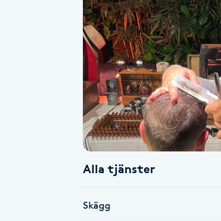
Alternativmedicin
Andningsmassage
Ansiktslyft utan kirurgi
Aromamassage
Ashtanga Yoga
Ayurveda
Alla tjänster
Ayurvedisk Massage
Ansiktsbehandling djuprengörande
Skägg
B