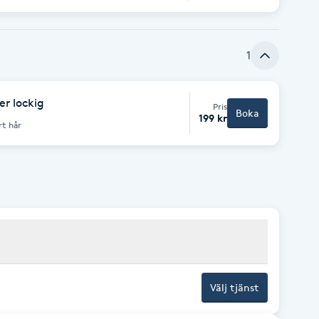
1
er lockig
Pris
Boka
199 kr
rt hår
Välj tjänst