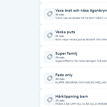
Vaxa örat och näsa ögonbryn
Brynformning
10 min
Varm vax användas till ta bort håret i näsan och i örat eller run
super skön känsla efter och håller läng
Brynfärgning
Vecka puts
15 min
Brynplockning
Kom varje vecka putsa skicket lite elle
Bröllopsuppsättning
Super familj
70 min
C
Supereffektiv för hela familjen Två barn och en vuxen Kl
Eller två vuxna hårklippning och en sk
Celluliter
Fade only
30 min
KLIPPA SIDORNA OCH NACKE MELLAN KLIPPNINGAR ELLER EN HEL KLIPPNING
Coachning
MED MASKIN
Hårklippning barn
Color correction
25 min
FRÅN 2 ÅR UPP TILL 12 ÅR ALLA MODERNA KLIPPNINGAR (LOW FADE )(LINER)