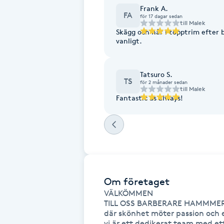
Frank A.
Fransk manikyr
FA
för 17 dagar sedan
till
Malek
Skägg och hår i topptrim efter b
vanligt.
Fransrengöring
Frekvensterapi
Tatsuro S.
TS
för 2 månader sedan
till
Malek
Friskvård
Fantastic as always!
Friskvårdsmassage
Frisör
Om företaget
Funktionsanalys
VÄLKÖMMEN 

TILL OSS BARBERARE HAMMMER
Färgning
där skönhet möter passion och ex
vi är ett dedikerat team med e