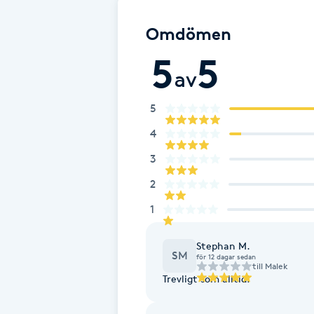
Fotsvamp
Omdömen
5
5
Fotvård
av
Fransar
5
4
Fransborttagning
3
Fransfärgning
2
1
Fransförlängning
Stephan M.
Fransförlängning Megavolym
SM
för 12 dagar sedan
till
Malek
Trevligt som alltid!
Fransförlängning Volym