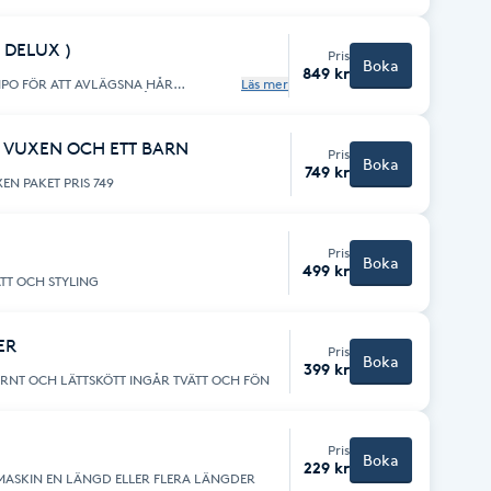
(60\40 BIL FRISÖR STOL TILL BARN
UNDER 5 ÅR GAMMAL HÅRFÄRGE SPRAY OCH LÖRDAGSGODIS INGÅR
 DELUX )
Pris
Boka
849 kr
Läs mer
SAM OCH OLJOR FÖR HÅRET OCH
E OCH VÄLVÅRDAD FINISH
N VUXEN OCH ETT BARN
Pris
Boka
749 kr
KLIPPNING FÖR ETT BARN OCH EN VUXEN PAKET PRIS 749
Pris
Boka
499 kr
ER FÖR LÅNG HÅR INGÅR TVÄTT OCH STYLING
ER
Pris
Boka
399 kr
DAM ELLER HARR KLIPPA HÅRET MODERNT OCH LÄTTSKÖTT INGÅR TVÄTT OCH FÖN
Pris
Boka
229 kr
 MAD MASKIN EN LÄNGD ELLER FLERA LÄNGDER