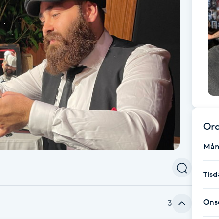
Ord
Mån
Tisd
Ons
3