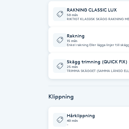
RAKNING CLASSIC LUX
Babylights
50 min
RIKTIGT KLASSISK SKÄGG RAKNING MED HYVEL BÖRJA MED
TILL ANSIKTET OCH VARM HANDDUK OCH AVSLUTA MED MYNTA ELLER CBD
EFTER SHAVE KRIM
Balayage
Rakning
15 min
Bambumassage
Enkel rakning Eller lägga linjer till skäg
Barber
Skägg trimning (QUICK FIX)
25 min
TRIMMA SKÄGGET (SAMMA LÄNGD ELLER FADE
LINJEER (MED MASKIN ELLER RAKHYVEL AVSLUTAR MED AFTERSH
Barnklippning
COLONGE
BIAB
Klippning
Blowout
Hårklippning
40 min
-
Bottenfärg