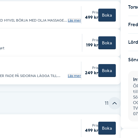
Tor
Pris
Boka
499 kr
 OLJA MASSAGE
Läs mer
Fre
Pris
Lör
Boka
199 kr
get
Sön
Pris
Boka
249 kr
 PÅ SIDORNA LÄGGA TILL
Läs mer
In
AVE
ÖP
ti
Sö
O
11
TV
07
Pris
Boka
499 kr