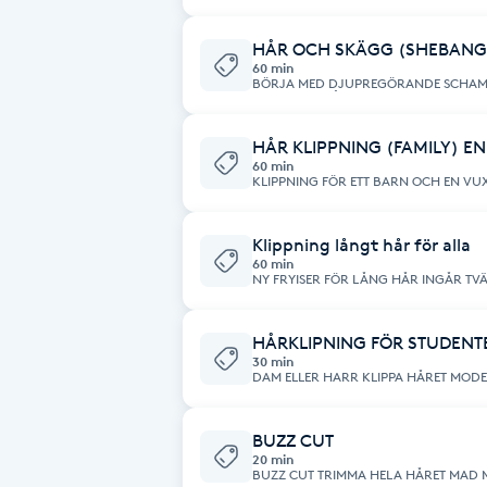
CLASSIC LÅNG HÅR (MITTBENA) ELLER 
Cryoterapi
D
HÅR OCH SKÄGG (SHEBANG
60 min
BÖRJA MED DJUPREGÖRANDE SCHAMPO FÖR ATT AVLÄGSNA HÅR
Damklippning
PRODUKTER ÅTER FUKTNING MED PAL
SKÄGGET KLASSIK KLIPPNING OCH RAKNING VARM OCH KALL HANDDUK
STYLING MED VOLYM HÅR SPRAY NÄRING MED MASK PÅ ANSIKTIT MED
VITAMINER EN FRISK ,GLÄNSAND
HÅR KLIPPNING (FAMILY) E
Dermapen
60 min
Diamantslipning
Klippning långt hår för alla
E
60 min
NY FRYIS
Enzympeeling
HÅRKLIPNING FÖR STUDENT
30 min
Extensions
Extensions borttagning
BUZZ CUT
20 min
BUZZ CUT TRIMMA HELA HÅRET