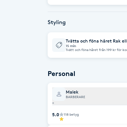
Eyeliner-tatuering
F
Styling
Face framing
Faceliftmassage
Tvätta och föna håret Rak ell
15 min
Tvätt och föna håret från 199 kr för ko
Fet hårbotten
Fettreducering
Personal
Fibromassage
Malek
BARBERARE
Fillers
<
5.0
118
betyg
Fotmassage