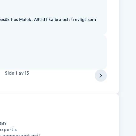
esök hos Malek. Alltid lika bra och trevligt som
Sida
1
av
13
BY

pertis 

tt gemensamt mål 
