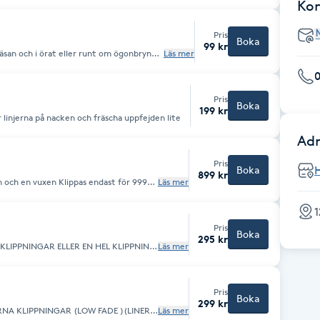
Ko
Pris
Boka
99 kr
t om ögonbrynen
Läs mer
re
Pris
Boka
199 kr
r linjerna på nacken och fräscha uppfejden lite
Adr
Pris
Boka
899 kr
ippas endast för 999kr
Läs mer
ägg trimning för 999kr
1
Pris
Boka
295 kr
Läs mer
Pris
Boka
299 kr
Läs mer