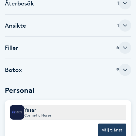
Återbesök
1
Babylights
Ansikte
1
Balayage
Bambumassage
Filler
6
Barber
Botox
9
Barnklippning
Personal
BIAB
Yasar
Blowout
Cosmetic Nurse
Bottenfärg
Välj tjänst