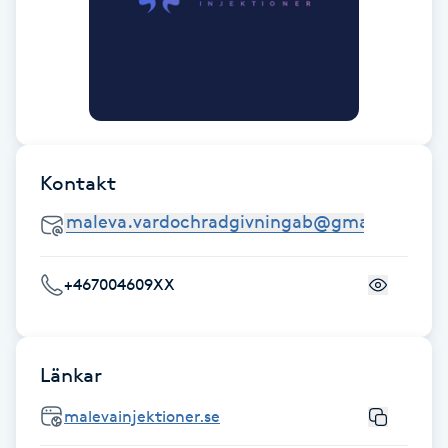
Cryoterapi
D
Damklippning
Dermapen
Kontakt
Diamantslipning
E
Enzympeeling
+467004609XX
Extensions
Länkar
Extensions borttagning
malevainjektioner.se
Eyeliner-tatuering