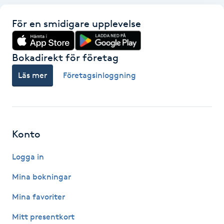
Fransk manikyr
För en smidigare upplevelse
Fransrengöring
Bokadirekt för företag
Frekvensterapi
Läs mer
Företagsinloggning
Friskvård
Friskvårdsmassage
Konto
Frisör
Logga in
Mina bokningar
Funktionsanalys
Mina favoriter
Färgning
Mitt presentkort