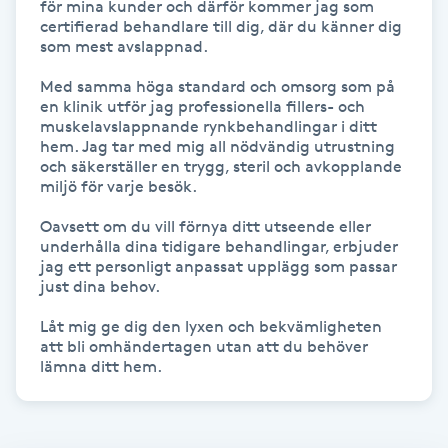
för mina kunder och därför kommer jag som 
Fotsvamp
certifierad behandlare till dig, där du känner dig 
som mest avslappnad.

Fotvård
Med samma höga standard och omsorg som på 
en klinik utför jag professionella fillers- och 
muskelavslappnande rynkbehandlingar i ditt 
Fransar
hem. Jag tar med mig all nödvändig utrustning 
och säkerställer en trygg, steril och avkopplande 
miljö för varje besök.

Fransborttagning
Oavsett om du vill förnya ditt utseende eller 
Fransfärgning
underhålla dina tidigare behandlingar, erbjuder 
jag ett personligt anpassat upplägg som passar 
just dina behov.

Fransförlängning
Låt mig ge dig den lyxen och bekvämligheten 
att bli omhändertagen utan att du behöver 
Fransförlängning Megavolym
lämna ditt hem.
Fransförlängning Volym