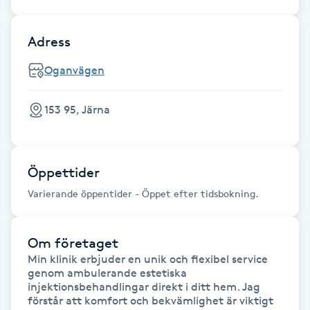
F
Adress
Face framing
Oganvägen
Faceliftmassage
153 95, Järna
Fet hårbotten
Fettreducering
Öppettider
Varierande öppentider - Öppet efter tidsbokning.
Fibromassage
Om företaget
Fillers
Min klinik erbjuder en unik och flexibel service 
genom ambulerande estetiska 
Fotmassage
injektionsbehandlingar direkt i ditt hem. Jag 
förstår att komfort och bekvämlighet är viktigt 