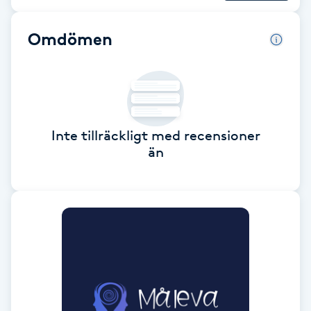
Brynformning
Omdömen
Brynfärgning
Brynplockning
Inte tillräckligt med recensioner
Bröllopsuppsättning
än
C
Celluliter
Coachning
Color correction