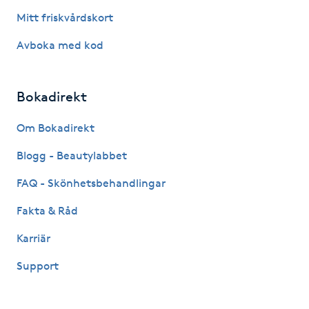
Föning
Mitt friskvårdskort
G
Avboka med kod
Gel naglar
Bokadirekt
Gelenaglar
Om Bokadirekt
Gellack
Blogg - Beautylabbet
FAQ - Skönhetsbehandlingar
Gellack med förstärkning
Fakta & Råd
Gravidmassage
Karriär
Gravidyoga
Support
Gruppträning