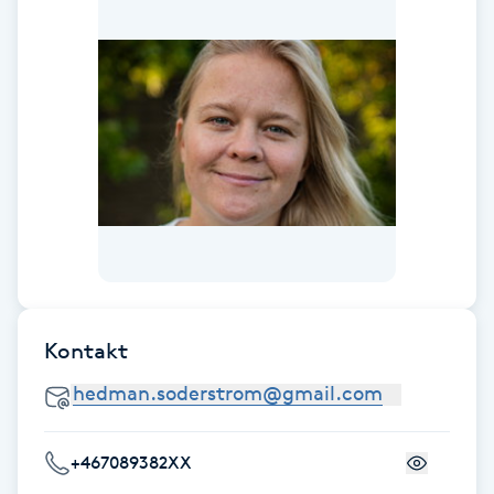
Fotsvamp
Fotvård
Fransar
Fransborttagning
Fransfärgning
Fransförlängning
Kontakt
Fransförlängning Megavolym
Fransförlängning Volym
+467089382XX