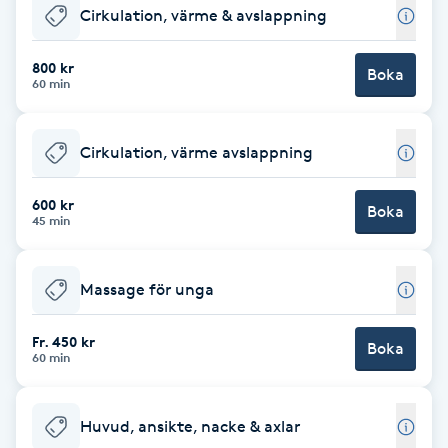
Cirkulation, värme & avslappning
Babylights
800 kr
Boka
60 min
Balayage
Bambumassage
Cirkulation, värme avslappning
Barber
600 kr
Boka
45 min
Barnklippning
Massage för unga
BIAB
Fr. 450 kr
Boka
60 min
Blowout
Huvud, ansikte, nacke & axlar
Bottenfärg