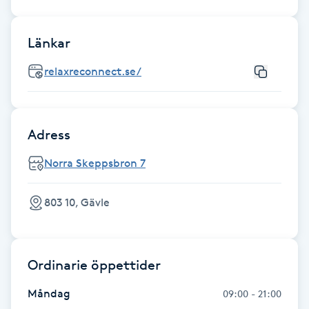
Fransk manikyr
Länkar
Fransrengöring
relaxreconnect.se/
Frekvensterapi
Friskvård
Adress
Norra Skeppsbron 7
Friskvårdsmassage
803 10, Gävle
Frisör
Funktionsanalys
Ordinarie öppettider
Färgning
Måndag
09:00 - 21:00