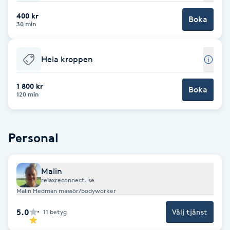
400 kr
Brynformning
Boka
30 min
Brynfärgning
Hela kroppen
Brynplockning
1 800 kr
Boka
120 min
Bröllopsuppsättning
C
Personal
Celluliter
Malin
Coachning
relaxreconnect. se
Malin Hedman massör/bodyworker
Color correction
5.0
Välj tjänst
11
betyg