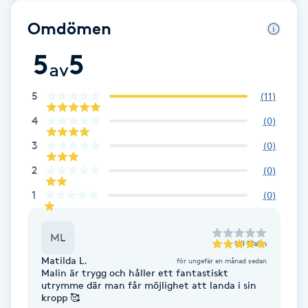
Cryoterapi
D
Omdömen
5
5
Damklippning
av
5
Dermapen
(
11
)
4
(
0
)
Diamantslipning
3
(
0
)
E
2
(
0
)
Enzympeeling
1
(
0
)
Extensions
ML
till
Malin
Matilda L.
för ungefär en månad sedan
Extensions borttagning
Malin är trygg och håller ett fantastiskt
utrymme där man får möjlighet att landa i sin
kropp 🥰
Eyeliner-tatuering