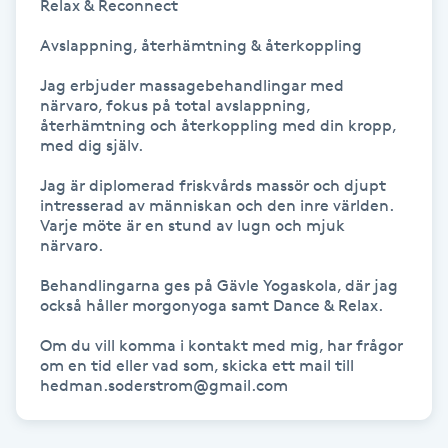
Relax & Reconnect

Gua Sha-massage
Avslappning, återhämtning & återkoppling

H
Jag erbjuder massagebehandlingar med 
närvaro, fokus på total avslappning, 
Hatha Yoga
återhämtning och återkoppling med din kropp, 
med dig själv.  

Headspa
Jag är diplomerad friskvårds massör och djupt 
intresserad av människan och den inre världen.

Varje möte är en stund av lugn och mjuk 
Healing
närvaro.

Behandlingarna ges på Gävle Yogaskola, där jag 
Herrklippning
också håller morgonyoga samt Dance & Relax.

Om du vill komma i kontakt med mig, har frågor 
HIFU
om en tid eller vad som, skicka ett mail till

hedman.soderstrom@gmail.com
Hollywood Peel