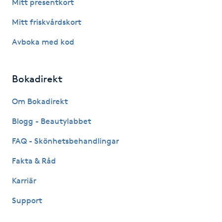
Mitt presentkort
Hårborttagning
Mitt friskvårdskort
Hårbottenbehandling
Avboka med kod
Hårförlängning
Bokadirekt
Hårvård
Om Bokadirekt
Hälsa
Blogg - Beautylabbet
FAQ - Skönhetsbehandlingar
Hälsprickor
I
Fakta & Råd
Karriär
Idrottsmassage
Support
IPL