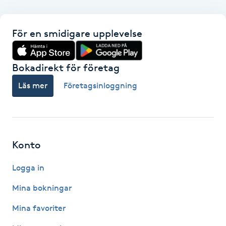
Hot Stone Massage
För en smidigare upplevelse
Hot yoga
Hudföryngring
Bokadirekt för företag
Läs mer
Företagsinloggning
Huduppstramning
Hudvård
Konto
Hyaluronsyra
Logga in
Hyperhidros
Mina bokningar
Hypnos
Mina favoriter