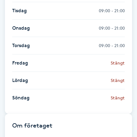
Föning
Tisdag
09:00 - 21:00
G
Onsdag
09:00 - 21:00
Gel naglar
Torsdag
09:00 - 21:00
Gelenaglar
Fredag
Stängt
Gellack
Lördag
Stängt
Gellack med förstärkning
Söndag
Stängt
Gravidmassage
Gravidyoga
Om företaget
Gruppträning