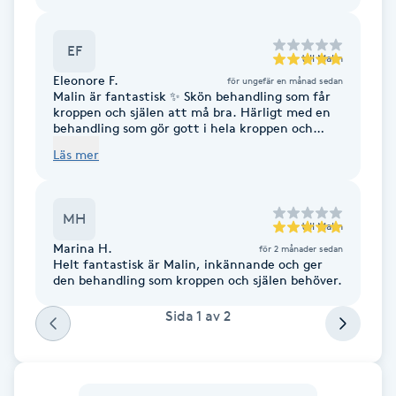
F
EF
till
Malin
Face framing
Eleonore F.
för ungefär en månad sedan
Malin är fantastisk ✨ Skön behandling som får
kroppen och själen att må bra. Härligt med en
Faceliftmassage
behandling som gör gott i hela kroppen och
dessutom i en jättefin miljö. Rekommenderar
Läs mer
verkligen en behandling hos Malin 💫💛☀️
Fet hårbotten
Fettreducering
MH
till
Malin
Marina H.
för 2 månader sedan
Helt fantastisk är Malin, inkännande och ger
Fibromassage
den behandling som kroppen och själen behöver.
Fillers
Sida
1
av
2
Fotmassage