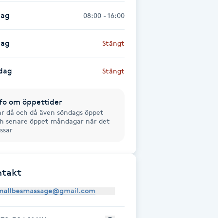
dag
08:00 - 16:00
dag
Stängt
dag
Stängt
fo om öppettider
r då och då även söndags öppet
h senare öppet måndagar när det
ssar
ntakt