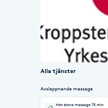
Alternativmedicin
Andningsmassage
Ansiktslyft utan kirurgi
Aromamassage
Ashtanga Yoga
Alla tjänster
Ayurveda
Ayurvedisk Massage
Avslappnande massage
Ansiktsbehandling djuprengörande
Hot stone massage 75 min
B