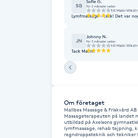
Sofie G.
SG
för 2 månader sedan
Fransk manikyr
till
Malin Wikst
Lymfmassage - t
Fransrengöring
Johnny N.
JN
för 3 månader sedan
Frekvensterapi
till
Malin Wikst
Tack Malin!
Friskvård
Friskvårdsmassage
Frisör
Om företaget
Mallbes Massage & Friskvård AB

Funktionsanalys
Massageterapeuten på landet m
utbildad på Axelsons gymnastiska 
lymfmassage, rehab tejpning, ko
Färgning
regndroppsteknik och tekniker fö