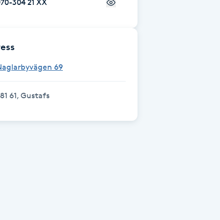
70-304 21 XX
ess
Naglarbyvägen 69
81 61, Gustafs