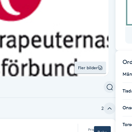
Ord
Fler bilder
Mån
Tisd
Ons
2
Tor
Pris