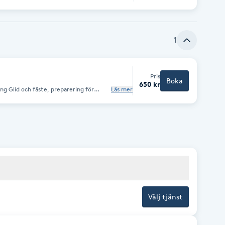
1
Pris
Boka
650 kr
ng Glid och fäste, preparering för
Läs mer
beroende på vad du behöver och vill ha,
Välj tjänst