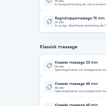
75 min
En ljuvlig behandling där varma lavaste
stone massage ger en känsla av totalt
Babylights
behandling kommer du att känna dig d
Regndroppsmassage 75 min
75 min
Balayage
En ljuvlig, väldoftande behandling där
ekologiska eteriska oljor. Eftersom de eteriska oljorna även verkar på
känslocentrum (limbiska systemet) i hj
även avhjälpa stress och oro. Behandlingen är mycket avslappnande och
Bambumassage
rogivande
Klassisk massage
Barber
Klassisk massage 30 min
Barnklippning
30 min
Spänningslösande och avslappnand
BIAB
Klassisk massage 45 min
45 min
Blowout
Spänningslösande och avslappnand
Bottenfärg
Klassisk massage 60 min