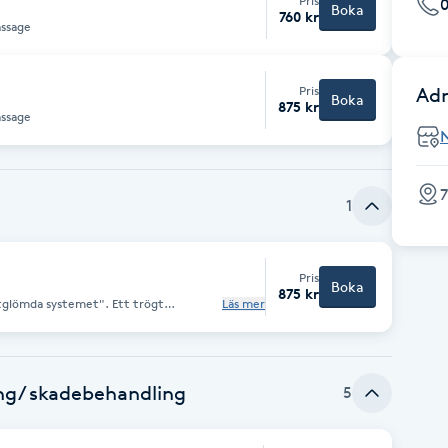
Pris
0
Boka
760 kr
e massage
Pris
Adr
Boka
875 kr
e massage
7
1
Pris
Boka
875 kr
rtglömda systemet". Ett trögt
Läs mer
rad problem som ödem, svårtolkad värk,
mmande förkylningar, celluliter,
 att
 till syfte att öka transporten av
ån vävnaden tillbaka till blodbanan.
ng/ skadebehandling
5