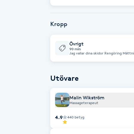
Eyeliner-tatuering
aktiverar lymfsystemet
F
Kropp
Face framing
Faceliftmassage
Övrigt
90 min
Jag vallar dina skidor Rengöring Mättni
motion och tävling Priset kan variera 
Fet hårbotten
samt vilken sorts skida du har. Paraffin, pulver, fäste 650-1000:- För bokning
ring/messa 070-304232
Fettreducering
Utövare
Fibromassage
Malin Wikström
Massageterapeut
Fillers
4.9
440
betyg
Fotmassage