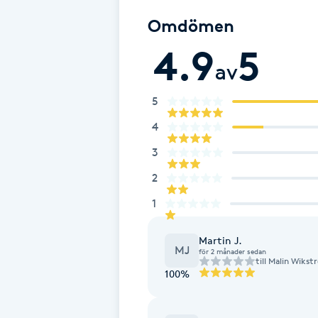
Fotsvamp
Omdömen
4.9
5
Fotvård
av
Fransar
5
4
Fransborttagning
3
2
Fransfärgning
1
Fransförlängning
Martin J.
MJ
för 2 månader sedan
Fransförlängning Megavolym
till
Malin Wikst
100%
Fransförlängning Volym