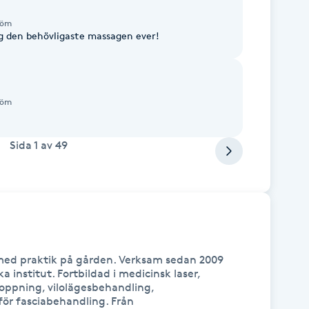
röm
ack! Det var nog den behövligaste massagen ever!
röm
Sida
1
av
49
ed praktik på gården. Verksam sedan 2009 
institut. Fortbildad i medicinsk laser, 
ppning, vilolägesbehandling,  
r fasciabehandling. Från  
