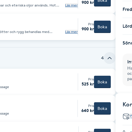
Boka
900 kr
nar och eteriska oljor används. Hot
Läs mer
Fre
 välbefinnande och efter en sådan
jupt avslappnad.
Pris
Lör
Boka
900 kr
 fötter och rygg behandlas med
Läs mer
ärnan via doft sinnet, kan behandlingen
Sön
4
In
Ha
oc
pa
Pris
Boka
525 kr
e massage
Ko
Pris
Boka
640 kr
e massage