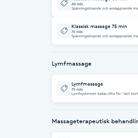
60 min
Spänningslösande och avslappnand
Brynformning
Klassisk massage 75 min
Brynfärgning
75 min
Spänningslösande och avslappnand
Brynplockning
Lymfmassage
Bröllopsuppsättning
C
Lymfmassage
75 min
Celluliter
Lymfsystemet kallas ofta för "det bo
lymfsystem kan ge upphov till till en 
restless legs, sömnsvårigheter. återko
stelhet, huvudvärk och en hel del annat. En mild terapi som används för
Coachning
förbättra cirkulationen i huden och har
överskottsvätska och slaggprodukter fr
Massageterapeutisk behandli
Color correction