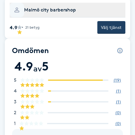
Cryoterapi
Malmö city barbershop
D
Damklippning
4.9
Välj tjänst
21
betyg
Dermapen
Omdömen
Diamantslipning
4.9
5
av
E
5
(
19
)
Enzympeeling
4
(
1
)
Extensions
3
(
1
)
2
(
0
)
Extensions borttagning
1
(
0
)
Eyeliner-tatuering