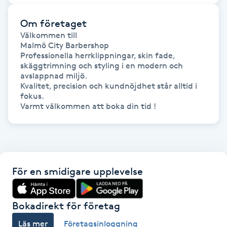
Om företaget
Gua Sha-massage
Välkommen till 

H
Malmö City Barbershop

Professionella herrklippningar, skin fade, 
Hatha Yoga
skäggtrimning och styling i en modern och 
avslappnad miljö.

Kvalitet, precision och kundnöjdhet står alltid i 
Headspa
fokus.

Varmt välkommen att boka din tid ! 
Healing
Herrklippning
För en smidigare upplevelse
HIFU
Bokadirekt för företag
Hollywood Peel
Läs mer
Företagsinloggning