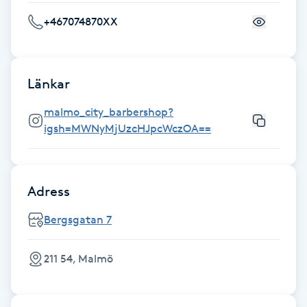
Fransk manikyr
+467074870XX
Fransrengöring
Länkar
Frekvensterapi
malmo_city_barbershop?
igsh=MWNyMjUzcHJpcWczOA==
Friskvård
Friskvårdsmassage
Adress
Frisör
Bergsgatan 7
Funktionsanalys
211 54, Malmö
Färgning