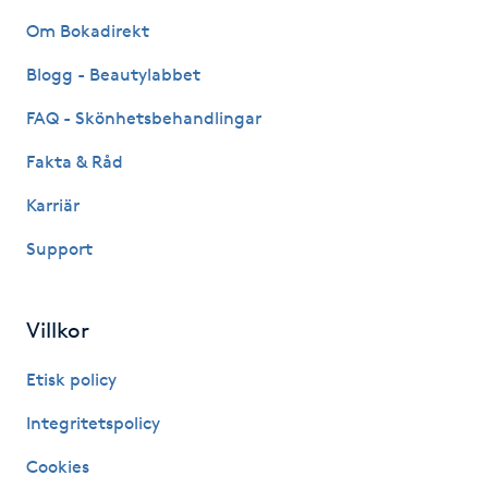
Hårborttagning
Om Bokadirekt
Hårbottenbehandling
Blogg - Beautylabbet
FAQ - Skönhetsbehandlingar
Hårförlängning
Fakta & Råd
Hårvård
Karriär
Support
Hälsa
Hälsprickor
Villkor
I
Etisk policy
Idrottsmassage
Integritetspolicy
IPL
Cookies