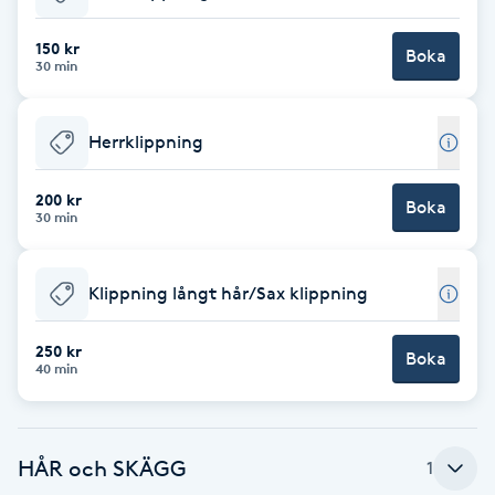
Babylights
150 kr
Boka
30 min
Balayage
Herrklippning
Bambumassage
200 kr
Boka
30 min
Barber
Barnklippning
Klippning långt hår/Sax klippning
BIAB
250 kr
Boka
40 min
Blowout
HÅR och SKÄGG
1
Bottenfärg