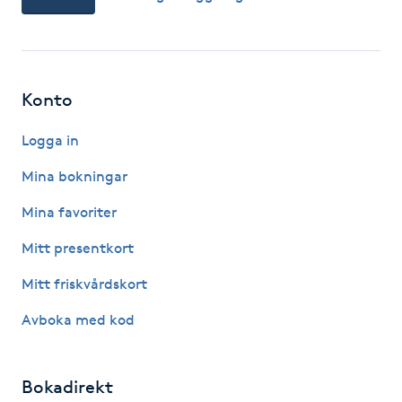
Hot Stone Massage
Hot yoga
Konto
Hudföryngring
Logga in
Huduppstramning
Mina bokningar
Hudvård
Mina favoriter
Mitt presentkort
Hyaluronsyra
Mitt friskvårdskort
Hyperhidros
Avboka med kod
Hypnos
Bokadirekt