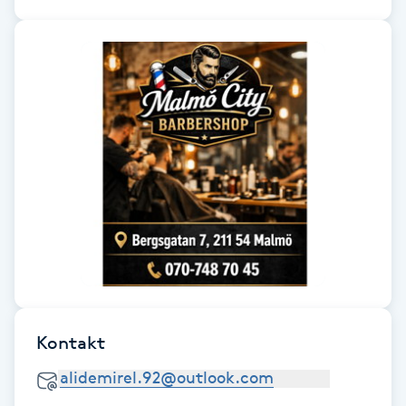
Fotsvamp
Fotvård
Fransar
Fransborttagning
Fransfärgning
Fransförlängning
Fransförlängning Megavolym
Kontakt
Fransförlängning Volym