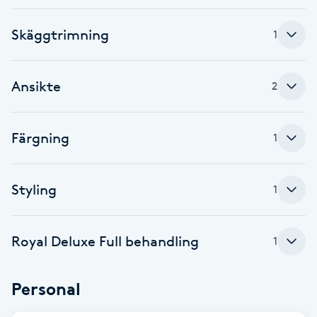
Brynformning
Skäggtrimning
1
Brynfärgning
Ansikte
2
Brynplockning
Färgning
1
Bröllopsuppsättning
C
Styling
1
Celluliter
Royal Deluxe Full behandling
Coachning
1
Color correction
Personal