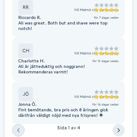
RR
F
till
Malmö city barbershop
Riccardo R.
för 7 dagar sedan
Ali was great. Both but and shave were top
Face framing
notch!
Faceliftmassage
CH
till
Malmö city barbershop
Fet hårbotten
Charlotte H.
för 15 dagar sedan
Ali är jätteduktig och noggrann!
Rekommenderas varmt!
Fettreducering
Fibromassage
JÖ
till
Malmö city barbershop
Jonna Ö.
för 16 dagar sedan
Fillers
Fint bemötande, bra pris och 8 åringen gick
därifrån väldigt nöjd med nya frisyren! 🌟
Fotmassage
Sida
1
av
4