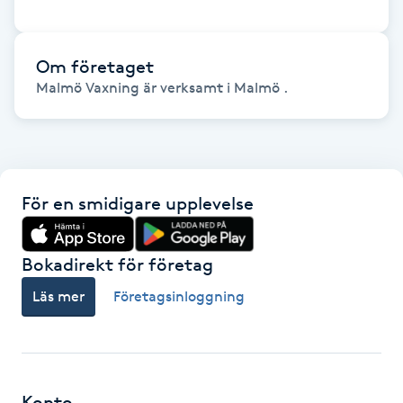
Föning
G
Om företaget
Malmö Vaxning är verksamt i Malmö .
Gel naglar
Gelenaglar
Gellack
För en smidigare upplevelse
Gellack med förstärkning
Bokadirekt för företag
Gravidmassage
Läs mer
Företagsinloggning
Gravidyoga
Gruppträning
Konto