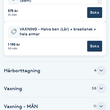
(dam) ️️
Babylights
575 kr
Boka
15 min
Balayage
VAXNING - Halva ben (Lår) + brasiliansk +
hela armar
Bambumassage
1 190 kr
Boka
50 min
Barber
Barnklippning
Hårborttagning
4
BIAB
Vaxning
58
Blowout
Bottenfärg
Vaxning - MÄN
11