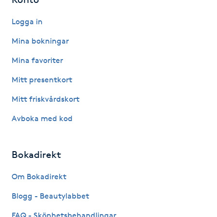
Gua Sha-massage
Logga in
H
Mina bokningar
Hatha Yoga
Mina favoriter
Mitt presentkort
Headspa
Mitt friskvårdskort
Healing
Avboka med kod
Herrklippning
Bokadirekt
HIFU
Om Bokadirekt
Hollywood Peel
Blogg - Beautylabbet
FAQ - Skönhetsbehandlingar