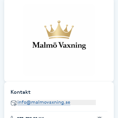
F
Face framing
Faceliftmassage
Fet hårbotten
Fettreducering
Fibromassage
Kontakt
Fillers
Fotmassage