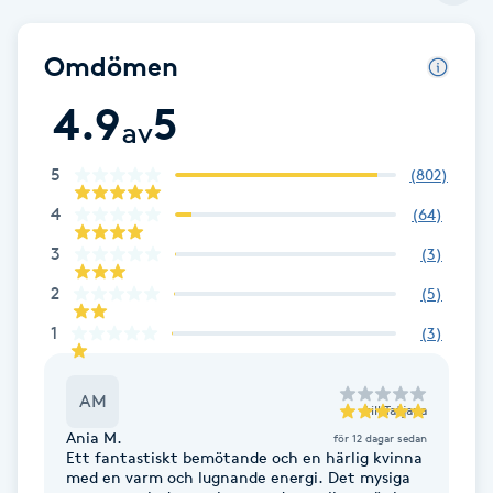
Brynformning
Omdömen
Brynfärgning
4.9
5
av
Brynplockning
5
(
802
)
4
(
64
)
Bröllopsuppsättning
3
(
3
)
C
2
(
5
)
Celluliter
1
(
3
)
Coachning
AM
till
Tatjana
Color correction
Ania M.
för 12 dagar sedan
Ett fantastiskt bemötande och en härlig kvinna
med en varm och lugnande energi. Det mysiga