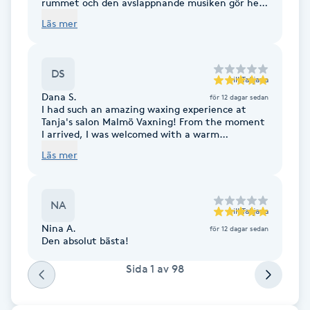
Cryoterapi
rummet och den avslappnande musiken gör hela
behandlingen till en fin upplevelse. Tatjana är
Läs mer
D
mycket erfaren, arbetar tryggt och
professionellt, och man känner sig väl
omhändertagen från början till slut.
Damklippning
Rekommenderas varmt!
DS
till
Tatjana
Dermapen
Dana S.
för 12 dagar sedan
I had such an amazing waxing experience at
Tanja's salon Malmö Vaxning! From the moment
I arrived, I was welcomed with a warm
Diamantslipning
atmosphere that made me feel completely at
Läs mer
E
ease. The treatment was professional, gentle,
and surprisingly comfortable, with great
attention to detail throughout. Tanja is
Enzympeeling
incredibly skilled, and the results were smooth,
NA
flawless, and exceeded my expectations. I truly
till
Tatjana
appreciated the excellent customer service and
Nina A.
Extensions
för 12 dagar sedan
the clean, relaxing environment. I highly
Den absolut bästa!
recommend Tanja's salon Malmö Vaxning to
anyone looking for a top-quality waxing
Extensions borttagning
Sida
1
av
98
experience!
Eyeliner-tatuering