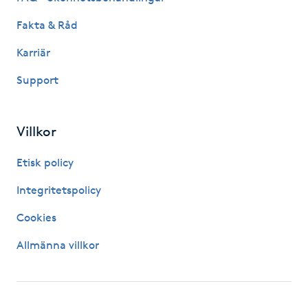
Hot Stone Massage
Fakta & Råd
Hot yoga
Karriär
Support
Hudföryngring
Huduppstramning
Villkor
Hudvård
Etisk policy
Integritetspolicy
Hyaluronsyra
Cookies
Hyperhidros
Allmänna villkor
Hypnos