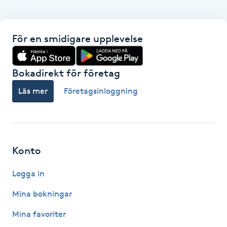
Fransk manikyr
För en smidigare upplevelse
Fransrengöring
Frekvensterapi
Bokadirekt för företag
Läs mer
Företagsinloggning
Friskvård
Friskvårdsmassage
Konto
Frisör
Logga in
Funktionsanalys
Mina bokningar
Färgning
Mina favoriter