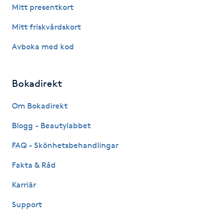
Mitt presentkort
Föning
G
Mitt friskvårdskort
Avboka med kod
Gel naglar
Gelenaglar
Bokadirekt
Gellack
Om Bokadirekt
Blogg - Beautylabbet
Gellack med förstärkning
FAQ - Skönhetsbehandlingar
Gravidmassage
Fakta & Råd
Karriär
Gravidyoga
Support
Gruppträning