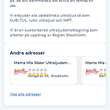
på. Be din barnmorska att skriva en remiss till 
Fotsvamp
oss. 

Vi erbjuder alla obstetriska ultraljud så som 
Fotvård
KUB/TUL, rutin ultraljud och NIPT. 

Vi är en auktoriserad ultraljudsmottagning som 
Fransar
arbetar på uppdrag av Region Stockholm.
Fransborttagning
Andra adresser
Fransfärgning
Mama Mia Söder Ultraljudsmottagning
Mama Mia Ös
Fransförlängning
Götgatan 83, Stockholm
Karlav
Fransförlängning Megavolym
Visa alla adresser
Fransförlängning Volym