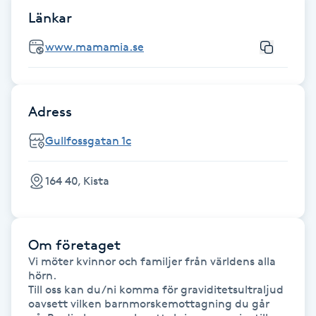
Länkar
F
www.mamamia.se
Face framing
Faceliftmassage
Adress
Fet hårbotten
Gullfossgatan 1c
Fettreducering
164 40, Kista
Fibromassage
Om företaget
Fillers
Vi möter kvinnor och familjer från världens alla 
hörn. 

Till oss kan du/ni komma för graviditetsultraljud 
Fotmassage
oavsett vilken barnmorskemottagning du går 