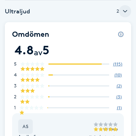
Ultraljud
Babylights
2
Balayage
Omdömen
Bambumassage
4.8
5
av
Barber
5
(
115
)
4
(
10
)
Barnklippning
3
(
2
)
BIAB
2
(
3
)
1
(
1
)
Blowout
AS
till
Maria
Bottenfärg