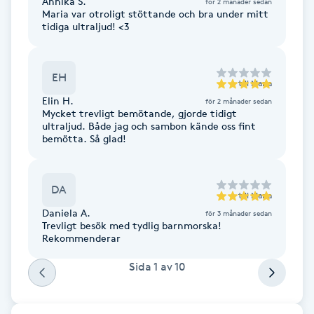
Annika S.
för 2 månader sedan
Maria var otroligt stöttande och bra under mitt
Brynformning
tidiga ultraljud! <3
Brynfärgning
EH
till
Maria
Elin H.
för 2 månader sedan
Brynplockning
Mycket trevligt bemötande, gjorde tidigt
ultraljud. Både jag och sambon kände oss fint
bemötta. Så glad!
Bröllopsuppsättning
C
DA
till
Maria
Celluliter
Daniela A.
för 3 månader sedan
Trevligt besök med tydlig barnmorska!
Coachning
Rekommenderar
Sida
1
av
10
Color correction