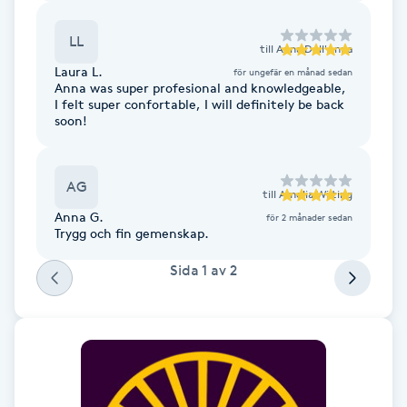
Cryoterapi
D
LL
till
Anna Dell'Anna
Laura L.
för ungefär en månad sedan
Damklippning
Anna was super profesional and knowledgeable,
I felt super confortable, I will definitely be back
soon!
Dermapen
Diamantslipning
AG
till
Amelia Wilting
E
Anna G.
för 2 månader sedan
Trygg och fin gemenskap.
Enzympeeling
Sida
1
av
2
Extensions
Extensions borttagning
Eyeliner-tatuering