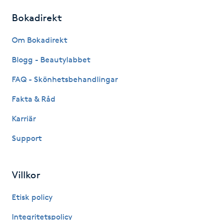
Hot Stone Massage
Bokadirekt
Hot yoga
Om Bokadirekt
Blogg - Beautylabbet
Hudföryngring
FAQ - Skönhetsbehandlingar
Huduppstramning
Fakta & Råd
Hudvård
Karriär
Support
Hyaluronsyra
Hyperhidros
Villkor
Etisk policy
Hypnos
Integritetspolicy