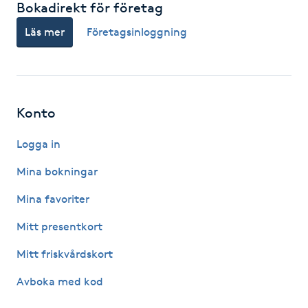
Bokadirekt för företag
Gua Sha-massage
Läs mer
Företagsinloggning
H
Hatha Yoga
Konto
Headspa
Logga in
Healing
Mina bokningar
Mina favoriter
Herrklippning
Mitt presentkort
HIFU
Mitt friskvårdskort
Hollywood Peel
Avboka med kod