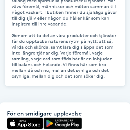
salong med spirituella produkter & tjänster. Här 
Föning
vävs föremål, människor och möten samman till 
något vackert. I butiken finner du själsliga gåvor 
G
till dig själv eller någon du håller kär som kan 
inspirera till inre växande. 

Gel naglar
Genom att ta del av våra produkter och tjänster 
får du upptäcka naturens rytm på nytt; att så, 
Gelenaglar
vårda och skörda, samt lära dig släppa det som 
inte längre tjänar dig. Varje föremål, varje 
samling, varje ord som föds här är en inbjudan 
Gellack
till balans och helande. Vi finns här som bro 
mellan då och nu, mellan det synliga och det 
osynliga, mellan dig och det som söker dig.
Gellack med förstärkning
Gravidmassage
Gravidyoga
För en smidigare upplevelse
Gruppträning