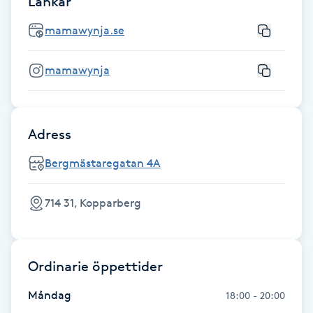
Länkar
Fotsvamp
mamawynja.se
Fotvård
mamawynja
Fransar
Fransborttagning
Adress
Bergmästaregatan 4A
Fransfärgning
714 31, Kopparberg
Fransförlängning
Fransförlängning Megavolym
Ordinarie öppettider
Fransförlängning Volym
Måndag
18:00 - 20:00