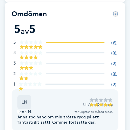
Brynformning
Omdömen
5
5
Brynfärgning
av
5
(
9
)
Brynplockning
4
(
0
)
Bröllopsuppsättning
3
(
0
)
C
2
(
0
)
Celluliter
1
(
0
)
Coachning
LN
till
Anna Dell'Anna
Lena N.
för ungefär en månad sedan
Color correction
Anna tog hand om min trötta rygg på ett
fantastiskt sätt! Kommer fortsätta där.