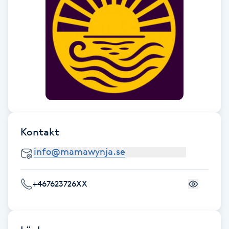
F
Face framing
Faceliftmassage
Fet hårbotten
Fettreducering
Kontakt
Fibromassage
Fillers
+467623726XX
Fotmassage