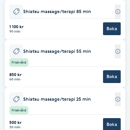
Babylights
Shiatsu massage/terapi 85 min
Balayage
1 100 kr
Boka
90 min
Bambumassage
Shiatsu massage/terapi 55 min
Barber
Friskvård
850 kr
Barnklippning
Boka
60 min
BIAB
Shiatsu massage/terapi 25 min
Blowout
Friskvård
500 kr
Bottenfärg
Boka
30 min