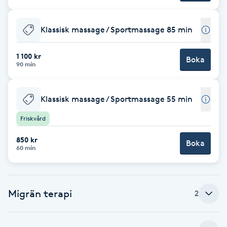
Brynformning
Klassisk massage / Sportmassage 85 min
Brynfärgning
1 100 kr
Boka
90 min
Brynplockning
Klassisk massage / Sportmassage 55 min
Bröllopsuppsättning
Friskvård
C
850 kr
Boka
Celluliter
60 min
Coachning
Migrän terapi
2
Color correction