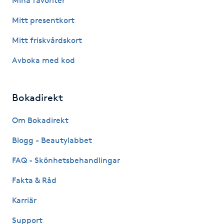
Mina favoriter
Hårborttagning
Mitt presentkort
Hårbottenbehandling
Mitt friskvårdskort
Avboka med kod
Hårförlängning
Hårvård
Bokadirekt
Hälsa
Om Bokadirekt
Blogg - Beautylabbet
Hälsprickor
FAQ - Skönhetsbehandlingar
I
Fakta & Råd
Idrottsmassage
Karriär
IPL
Support