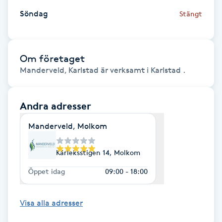
Söndag
Stängt
Gua Sha-massage
H
Om företaget
Hatha Yoga
Manderveld, Karlstad är verksamt i Karlstad .
Headspa
Andra adresser
Healing
Manderveld, Molkom
Herrklippning
Kärleksstigen 14, Molkom
Öppet idag
09:00 - 18:00
HIFU
Hollywood Peel
Visa alla adresser