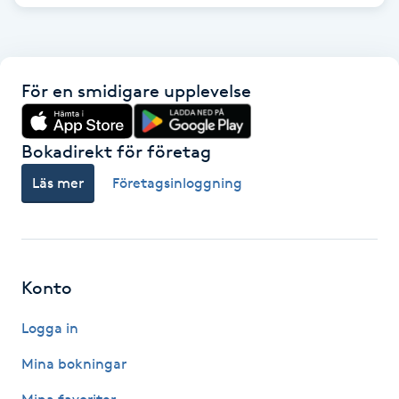
Hot Stone Massage
Hot yoga
För en smidigare upplevelse
Hudföryngring
Bokadirekt för företag
Huduppstramning
Läs mer
Företagsinloggning
Hudvård
Hyaluronsyra
Konto
Hyperhidros
Logga in
Hypnos
Mina bokningar