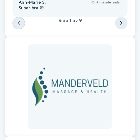
Ann-Marie S.
för 4 månader sedan
Fotsvamp
Super bra 🌸
Sida
1
av
9
Fotvård
Fransar
Fransborttagning
Fransfärgning
Fransförlängning
Fransförlängning Megavolym
Fransförlängning Volym