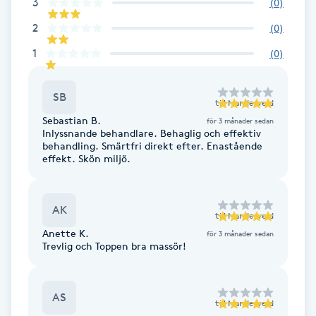
3
(
0
)
F
2
(
0
)
1
Face framing
(
0
)
Faceliftmassage
SB
till
Manderveld
Sebastian B.
för 3 månader sedan
Fet hårbotten
Inlyssnande behandlare. Behaglig och effektiv
behandling. Smärtfri direkt efter. Enastående
effekt. Skön miljö.
Fettreducering
AK
Fibromassage
till
Manderveld
Anette K.
för 3 månader sedan
Trevlig och Toppen bra massör!
Fillers
Fotmassage
AS
till
Manderveld