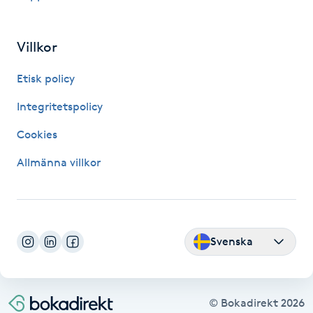
IPL hårborttagning
Villkor
IR-massage
Etisk policy
J
Integritetspolicy
Japansk massage
Cookies
K
Allmänna villkor
K18
Katun fransar
Svenska
Kemisk peeling
Keratinbehandling
© Bokadirekt
2026