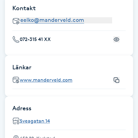
Fransk manikyr
Kontakt
Fransrengöring
072-315 41 XX
Frekvensterapi
Friskvård
Länkar
Friskvårdsmassage
www.manderveld.com
Frisör
Adress
Funktionsanalys
Sveagatan 14
Färgning