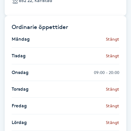
652 22, Karlstad
Föning
G
Ordinarie öppettider
Gel naglar
Måndag
Stängt
Gelenaglar
Tisdag
Stängt
Gellack
Onsdag
09:00 - 20:00
Gellack med förstärkning
Torsdag
Stängt
Gravidmassage
Fredag
Stängt
Gravidyoga
Lördag
Stängt
Gruppträning