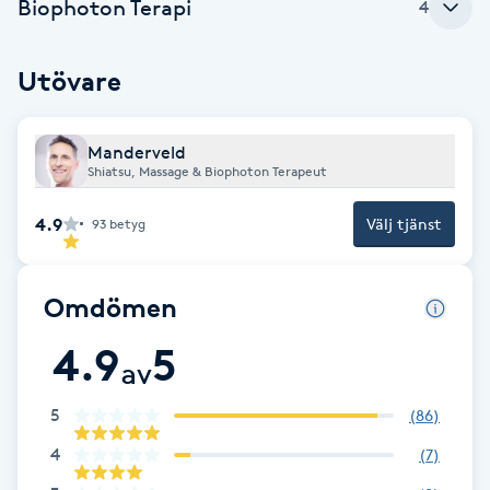
Cryoterapi
Biophoton Terapi
4
D
Utövare
Damklippning
Manderveld
Dermapen
Shiatsu, Massage & Biophoton Terapeut
Diamantslipning
4.9
Välj tjänst
93
betyg
E
Enzympeeling
Omdömen
4.9
5
Extensions
av
5
(
86
)
Extensions borttagning
4
(
7
)
Eyeliner-tatuering