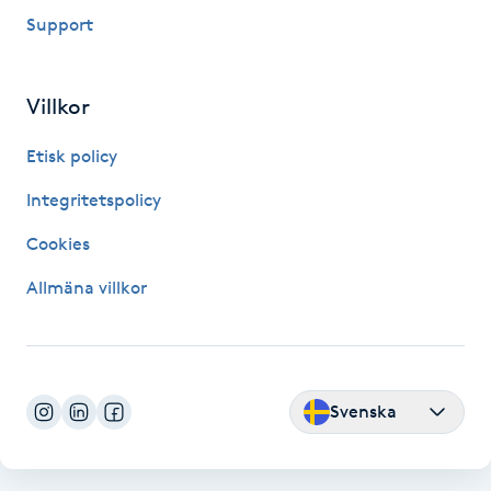
Support
Kosmetisk tatuering
Kostrådgivning
Villkor
Kroppsinpackning
Etisk policy
Integritetspolicy
Kroppspeeling
Cookies
Käkledsbehandling
Allmäna villkor
Kärlbehandling
L
Svenska
Laserbehandling
Lashlift Keratin