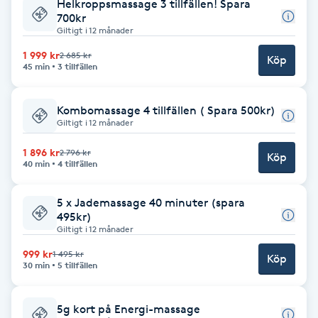
Cryoterapi
Helkroppsmassage 3 tillfällen! Spara
700kr
D
Giltigt i 12 månader
1 999 kr
2 685 kr
Damklippning
Köp
45 min
3 tillfällen
Dermapen
Kombomassage 4 tillfällen ( Spara 500kr)
Giltigt i 12 månader
Diamantslipning
1 896 kr
2 796 kr
Köp
E
40 min
4 tillfällen
Enzympeeling
5 x Jademassage 40 minuter (spara
495kr)
Giltigt i 12 månader
Extensions
999 kr
1 495 kr
Köp
30 min
5 tillfällen
Extensions borttagning
5g kort på Energi-massage
Eyeliner-tatuering