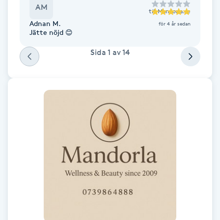
AM
Fransk manikyr
till
Mandorla.se
Adnan M.
för 4 år sedan
Jätte nöjd 😊
Fransrengöring
Sida
1
av
14
Frekvensterapi
Friskvård
Friskvårdsmassage
Frisör
Funktionsanalys
Färgning