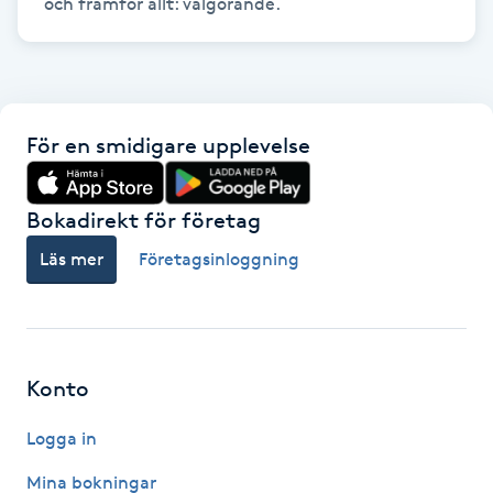
IPL hårborttagning
IR-massage
J
För en smidigare upplevelse
Japansk massage
Bokadirekt för företag
K
Läs mer
Företagsinloggning
K18
Katun fransar
Konto
Kemisk peeling
Logga in
Keratinbehandling
Mina bokningar