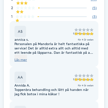
Fotsvamp
2
(
5
)
1
(
3
)
Fotvård
AS
Fransar
till
Mandorla.se
annica s.
för 4 år sedan
Personalen på Mandorla är helt fantastiska på
Fransborttagning
service! Det är alltid extra allt och alltid med
ett leende på läpparna. Dan är fantastisk på att
ta hand om värkande muskler och har fixat på
Fransfärgning
Läs mer
ländrygg o nacke. Kan bara varmt
rekommendera dem! 10/10!
Fransförlängning
AA
till
Mandorla.se
Annida A.
Fransförlängning Megavolym
för 4 år sedan
Toppenbra behandling och lätt på handen när
jag fick botox i mina käkar !
Fransförlängning Volym