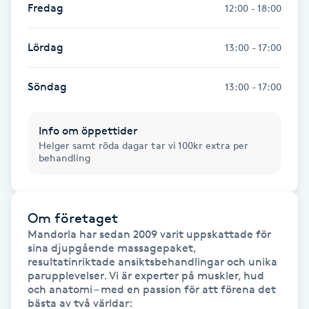
Fredag
Hot Stone Massage
12:00 - 18:00
Hot yoga
Lördag
13:00 - 17:00
Hudföryngring
Söndag
13:00 - 17:00
Huduppstramning
Info om öppettider
Helger samt röda dagar tar vi 100kr extra per
behandling
Hudvård
Hyaluronsyra
Om företaget
Mandorla har sedan 2009 varit uppskattade för 
Hyperhidros
sina djupgående massagepaket, 
resultatinriktade ansiktsbehandlingar och unika 
parupplevelser. Vi är experter på muskler, hud 
Hypnos
och anatomi – med en passion för att förena det 
bästa av två världar:
