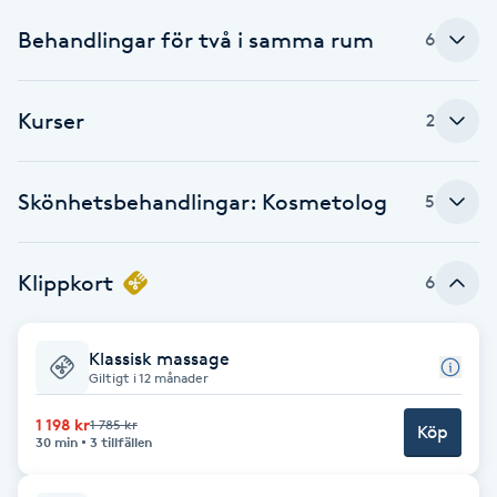
Behandlingar för två i samma rum
6
Brynformning
Brynfärgning
Kurser
2
Brynplockning
Skönhetsbehandlingar: Kosmetolog
5
Bröllopsuppsättning
C
Klippkort
6
Celluliter
Klassisk massage
Coachning
Giltigt i 12 månader
1 198 kr
1 785 kr
Köp
Color correction
30 min
3 tillfällen