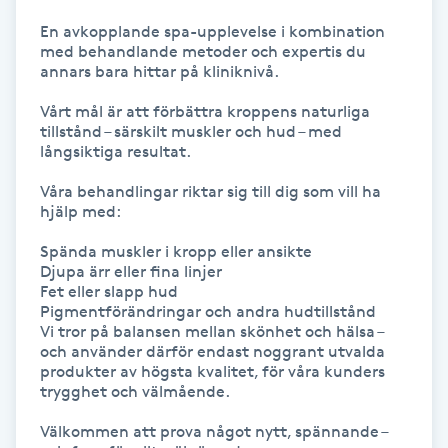
Hårborttagning
En avkopplande spa-upplevelse i kombination 
med behandlande metoder och expertis du 
Hårbottenbehandling
annars bara hittar på kliniknivå.

Vårt mål är att förbättra kroppens naturliga 
Hårförlängning
tillstånd – särskilt muskler och hud – med 
långsiktiga resultat.

Hårvård
Våra behandlingar riktar sig till dig som vill ha 
hjälp med:

Hälsa
Spända muskler i kropp eller ansikte

Djupa ärr eller fina linjer

Fet eller slapp hud

Hälsprickor
Pigmentförändringar och andra hudtillstånd

I
Vi tror på balansen mellan skönhet och hälsa – 
och använder därför endast noggrant utvalda 
produkter av högsta kvalitet, för våra kunders 
Idrottsmassage
trygghet och välmående.

IPL
Välkommen att prova något nytt, spännande – 