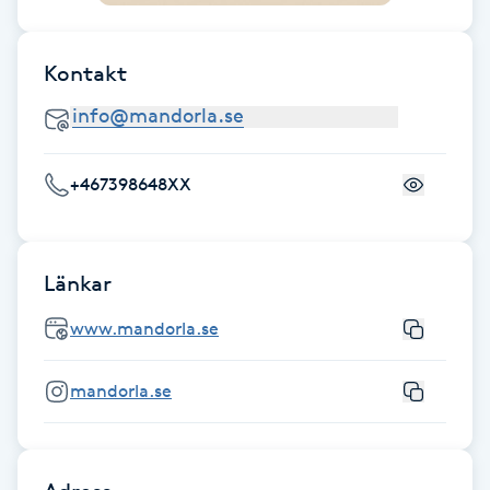
Föning
G
Kontakt
Gel naglar
Gelenaglar
+467398648XX
Gellack
Länkar
Gellack med förstärkning
www.mandorla.se
Gravidmassage
mandorla.se
Gravidyoga
Gruppträning