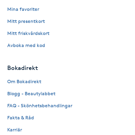
Kinesiologi
Mina favoriter
Mitt presentkort
Kinesisk medicin
Mitt friskvårdskort
Kiropraktik
Avboka med kod
Klangmassage
Bokadirekt
Klippning
Om Bokadirekt
Klippning & Slingor
Blogg - Beautylabbet
FAQ - Skönhetsbehandlingar
Klippning ungdom
Fakta & Råd
Koppningsmassage
Karriär