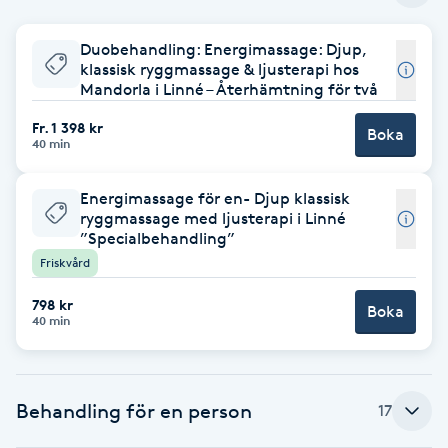
Babylights
Duobehandling: Energimassage: Djup,
klassisk ryggmassage & ljusterapi hos
Mandorla i Linné – Återhämtning för två
Balayage
Fr. 1 398 kr
Boka
40 min
Bambumassage
Energimassage för en- Djup klassisk
Barber
ryggmassage med ljusterapi i Linné
”Specialbehandling”
Barnklippning
Friskvård
798 kr
Boka
BIAB
40 min
Blowout
Behandling för en person
17
Bottenfärg