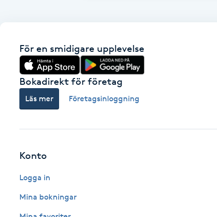
Fransk manikyr
Fransrengöring
För en smidigare upplevelse
Frekvensterapi
Bokadirekt för företag
Friskvård
Läs mer
Företagsinloggning
Friskvårdsmassage
Frisör
Konto
Funktionsanalys
Logga in
Mina bokningar
Färgning
Mina favoriter