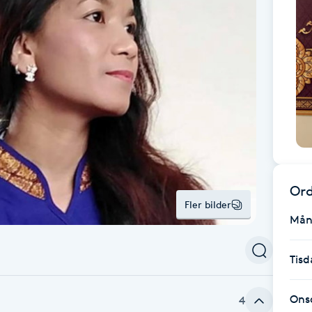
Ord
Fler bilder
Mån
Tisd
Ons
4