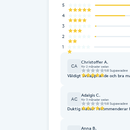
Eyeliner-tatuering
5
F
4
Face framing
3
2
Faceliftmassage
1
Fet hårbotten
Christoffer A.
CA
för 2 månader sedan
till
Supawadee
Fettreducering
Väldigt avslappnande och bra ma
Fibromassage
Adalgis C.
AC
för 3 månader sedan
till
Supawadee
Fillers
Duktig massor rekommenderar 
Fotmassage
Anna B.