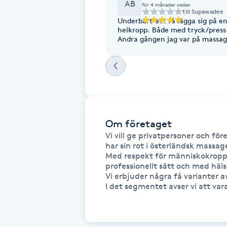
AB
för 4 månader sedan
till
Supawadee
Fotsvamp
Underbart att få lägga sig på 
helkropp. Både med tryck/press 
Andra gången jag var på massage
Fotvård
Fransar
Fransborttagning
Om företaget
Fransfärgning
Vi vill ge privatpersoner och fö
har sin rot i österländsk massag
Med respekt för människokroppe
Fransförlängning
professionellt sätt och med hälsa
Vi erbjuder några få varianter 
Fransförlängning Megavolym
I det segmentet avser vi att vara
Fransförlängning Volym