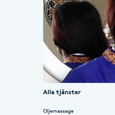
Alternativmedicin
Andningsmassage
Ansiktslyft utan kirurgi
Aromamassage
Ashtanga Yoga
Ayurveda
Alla tjänster
Ayurvedisk Massage
Ansiktsbehandling djuprengörande
Oljemassage
B