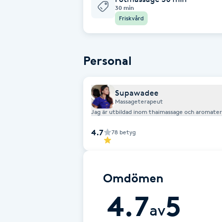
Cryoterapi
30 min
Friskvård
D
Damklippning
Personal
Dermapen
Supawadee
Diamantslipning
Massageterapeut
Jag är utbildad inom thaimassage och aromater
E
4.7
78
betyg
Enzympeeling
Extensions
Omdömen
4.7
5
Extensions borttagning
av