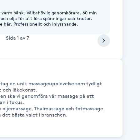
en varm bänk. Välbehövlig genomkörare, 60 min
och olja för att lösa spänningar och knutor.
 här. Professionellt och inlyssnande.
Sida
1
av
7
retag en unik massageupplevelse som tydligt 
e och läkekonst.

n ska vi genomföra vår massage på ett 
n i fokus.

av oljemassage, Thaimassage och fotmassage.

 det bästa valet i branschen.
