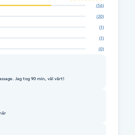
(
56
)
(
20
)
(
1
)
(
1
)
(
0
)
ssage. Jag tog 90 min, väl värt!
här