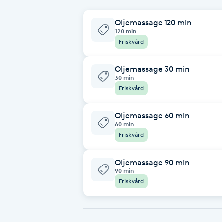
Babylights
Oljemassage 120 min
120 min
Friskvård
Balayage
Oljemassage 30 min
Bambumassage
30 min
Friskvård
Barber
Oljemassage 60 min
60 min
Barnklippning
Friskvård
BIAB
Oljemassage 90 min
90 min
Friskvård
Blowout
Bottenfärg