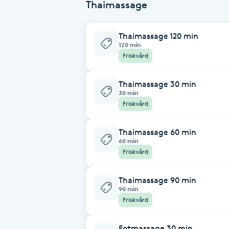
Thaimassage
Brynformning
Thaimassage 120 min
120 min
Brynfärgning
Friskvård
Brynplockning
Thaimassage 30 min
30 min
Friskvård
Bröllopsuppsättning
C
Thaimassage 60 min
60 min
Celluliter
Friskvård
Coachning
Thaimassage 90 min
90 min
Friskvård
Color correction
Fotmassage 30 min