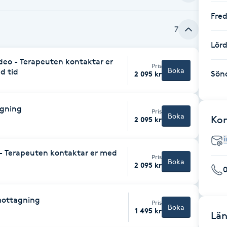
Fre
7
Lör
ideo - Terapeuten kontaktar er
Pris
Boka
d tid
Sön
2 095 kr
agning
Pris
Boka
Ko
2 095 kr
 - Terapeuten kontaktar er med
Pris
Boka
2 095 kr
mottagning
Pris
Boka
1 495 kr
Län