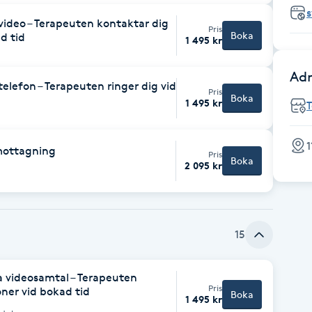
video – Terapeuten kontaktar dig
Pris
Boka
d tid
1 495 kr
Adr
elefon – Terapeuten ringer dig vid
Pris
Boka
1 495 kr
1
mottagning
Pris
Boka
2 095 kr
15
a videosamtal – Terapeuten
Pris
ner vid bokad tid
Boka
1 495 kr