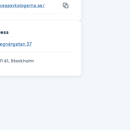
sveapsykologerna.se/
ess
Tegnérgatan 37
11 61, Stockholm