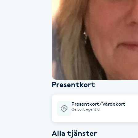
Alternativmedicin
Andningsmassage
Ansiktslyft utan kirurgi
Aromamassage
Ashtanga Yoga
Presentkort
Ayurveda
Presentkort / Värdekort
Ayurvedisk Massage
Ge bort egentid
Ansiktsbehandling djuprengörande
Alla tjänster
B