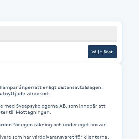
Välj tjänst
lämpar ångerrätt enligt distansavtalslagen. 
utnyttjade värdekort. 

e med Sveapsykologerna AB, som innebär att 
er till Mottagningen. 

rden för egen räkning och under eget ansvar.

Mottagningen är en egen vårdgivare som har vårdgivaransvaret för klienterna. 