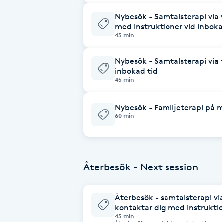
Nybesök - Samtalsterapi via 
Brynformning
med instruktioner vid inboka
45 min
Brynfärgning
Nybesök - Samtalsterapi via t
inbokad tid
Brynplockning
45 min
Bröllopsuppsättning
Nybesök - Familjeterapi på 
60 min
C
Celluliter
Återbesök - Next session
Coachning
Återbesök - samtalsterapi vi
Color correction
kontaktar dig med instruktio
45 min