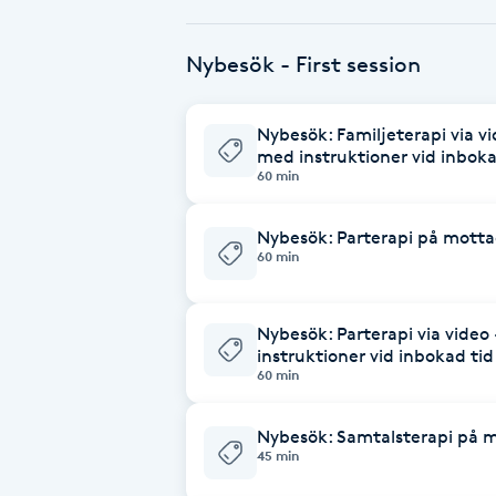
Babylights
Nybesök - First session
Balayage
Nybesök: Familjeterapi via v
med instruktioner vid inboka
Bambumassage
60 min
Barber
Nybesök: Parterapi på mott
60 min
Barnklippning
Nybesök: Parterapi via video
instruktioner vid inbokad tid
BIAB
60 min
Blowout
Nybesök: Samtalsterapi på 
45 min
Bottenfärg