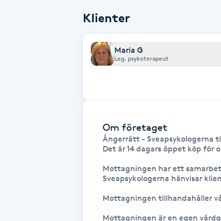
Fransk manikyr
Klienter
Fransrengöring
Maria G
Leg. psykoterapeut
Frekvensterapi
Friskvård
Friskvårdsmassage
Om företaget
Ångerrätt - Sveapsykologerna til
Det är 14 dagars öppet köp för o
Frisör
Mottagningen har ett samarbet
Sveapsykologerna hänvisar klient
Funktionsanalys
Mottagningen tillhandahåller vå
Färgning