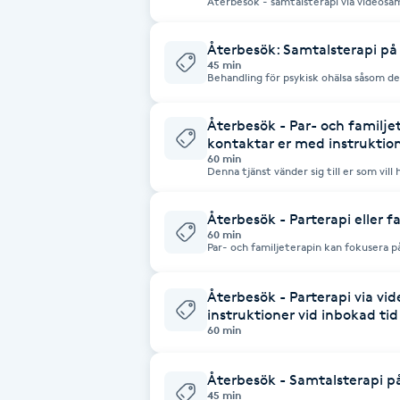
Återbesök - samtalsterapi via videosa
Cryoterapi
D
Återbesök: Samtalsterapi p
45 min
Behandling för psykisk ohälsa såsom dep
Damklippning
relationsproblem et. c. Detta alternati
preferens mellan KBT eller psykodynam
inriktningarna.
Återbesök - Par- och familjet
Dermapen
kontaktar er med instruktion
60 min
Denna tjänst vänder sig till er som vill 
Diamantslipning
Den går att kombinera med vanliga pa
E
Återbesök - Parterapi eller 
60 min
Par- och familjeterapin kan fokusera p
Enzympeeling
relationsproblem såsom konflikthanteri
kommunikationen, tillit et. c. Tyvärr fu
enkelt och smidigt sätt, utan kan ibl
Återbesök - Parterapi via vi
handskas med. Oavsett om det är en kärl
Extensions
familjemedlemmar och vänner kan den 
instruktioner vid inbokad tid
Det kan exempelvis handla om svartsjuka, il
60 min
har många människor en föreställning o
"rosa moln" varje dag, livet ut och om 
Extensions borttagning
Förälskelse-fasen kanske går över efte
mer genuin relation med djupare känsl
Återbesök - Samtalsterapi 
spänningssökare eller undvikande i si
45 min
eller skrämmande. Då börjar personen söka