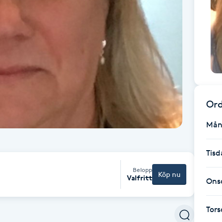
Ord
Mån
Tisd
Belopp
Köp nu
Valfritt
Ons
Tor