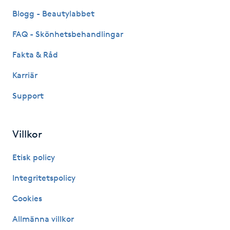
Hot Stone Massage
Blogg - Beautylabbet
FAQ - Skönhetsbehandlingar
Hot yoga
Fakta & Råd
Hudföryngring
Karriär
Huduppstramning
Support
Hudvård
Villkor
Hyaluronsyra
Etisk policy
Integritetspolicy
Hyperhidros
Cookies
Hypnos
Allmänna villkor