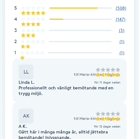
5
(
508
)
Brynformning
4
(
147
)
Brynfärgning
3
(
3
)
2
(
1
)
Brynplockning
1
(
1
)
Bröllopsuppsättning
LL
C
till
Maria-kliniken Häglinge
Linda L.
för 11 dagar sedan
Professionellt och vänligt bemötande med en
Celluliter
trygg miljö.
Coachning
AK
till
Maria-kliniken Häglinge
Color correction
A K.
för 12 dagar sedan
Gått här i många många år, alltid jättebra
bemötande! Inlyssnande.