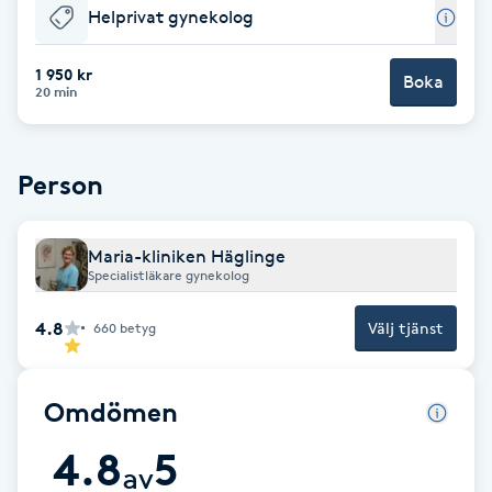
Helprivat gynekolog
Babylights
1 950 kr
Boka
20 min
Balayage
Bambumassage
Person
Barber
Maria-kliniken Häglinge
Specialistläkare gynekolog
Barnklippning
4.8
Välj tjänst
660
betyg
BIAB
Omdömen
Blowout
4.8
5
av
Bottenfärg