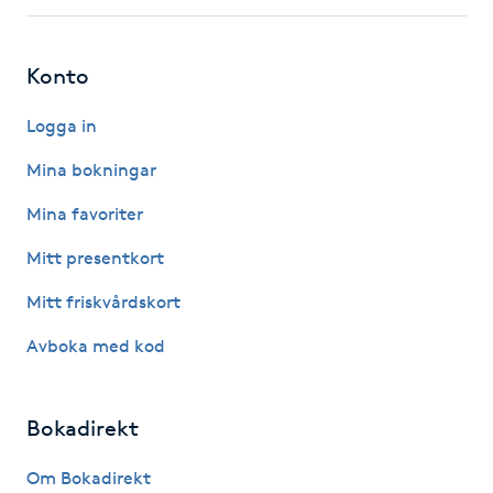
Gua Sha-massage
Konto
H
Logga in
Hatha Yoga
Mina bokningar
Headspa
Mina favoriter
Mitt presentkort
Healing
Mitt friskvårdskort
Herrklippning
Avboka med kod
HIFU
Bokadirekt
Hollywood Peel
Om Bokadirekt