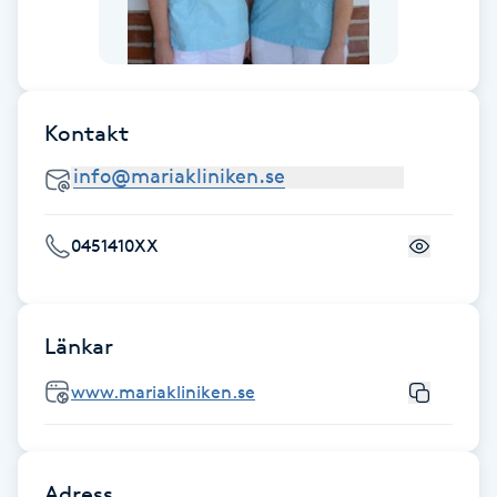
F
Face framing
Kontakt
Faceliftmassage
Fet hårbotten
0451410XX
Fettreducering
Fibromassage
Länkar
www.mariakliniken.se
Fillers
Fotmassage
Adress