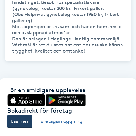
landstinget. Besök hos specialistläkare 
Föning
(gynekolog) kostar 200 kr.  Frikort gäller. 

(Obs Helprivat gynekolog kostar 1950 kr, frikort 
G
gäller ej).

Mottagningen är trivsam, och har en hemtrevlig 
Gel naglar
och avslappnad atmosfär. 

Den är belägen i Häglinge i lantlig hemmamiljö.

Vårt mål är att du som patient hos oss ska känna 
Gelenaglar
Gellack
Gellack med förstärkning
För en smidigare upplevelse
Gravidmassage
Bokadirekt för företag
Gravidyoga
Läs mer
Företagsinloggning
Gruppträning