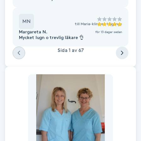
Cryoterapi
D
MN
till
Maria-kliniken Häglinge
Damklippning
Margareta N.
för 13 dagar sedan
Mycket lugn o trevlig läkare 👌
Dermapen
Sida
1
av
67
Diamantslipning
E
Enzympeeling
Extensions
Extensions borttagning
Eyeliner-tatuering