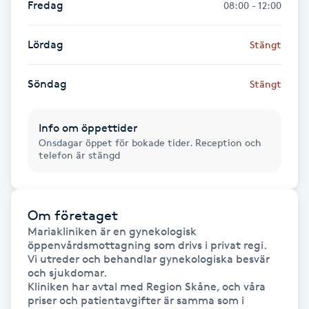
Fredag
08:00 - 12:00
Fransk manikyr
Lördag
Stängt
Fransrengöring
Söndag
Stängt
Frekvensterapi
Info om öppettider
Friskvård
Onsdagar öppet för bokade tider. Reception och
telefon är stängd
Friskvårdsmassage
Frisör
Om företaget
Mariakliniken är en gynekologisk 
öppenvårdsmottagning som drivs i privat regi. 

Funktionsanalys
Vi utreder och behandlar gynekologiska besvär 
och sjukdomar. 

Färgning
Kliniken har avtal med Region Skåne, och våra 
priser och patientavgifter är samma som i 