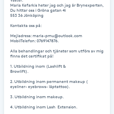
Väster.

Maria Kefarkis heter jag och jag är Brynexperten, 

Du hittar oss i Gröna gatan 4i

Gua Sha-massage
553 36 Jönköping

H
Kontakta oss på:

Hatha Yoga
Mejladress: maria-pmu@outlook.com        

MobilTelefon: 0769147876.

Headspa
Alla behandlingar och tjänster som utförs av mig 
finns det certifikat på!

Healing
1. Utbildning inom (Lashlift & 

Browlift).

Herrklippning
2. Utbildning inom permanent makeup ( 
eyeliner- eyebrows- läptattoo). 

HIFU
3. Utbildning inom makeup. 

Hollywood Peel
4. Utbildning inom Lash  Extension.
