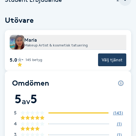
Cryoterapi
D
Utövare
Damklippning
Maria
Dermapen
Makeup Artist & kosmetisk tatuering
Diamantslipning
5.0
Välj tjänst
145
betyg
E
Omdömen
Enzympeeling
5
5
av
Extensions
5
(
143
)
Extensions borttagning
4
(
1
)
3
Eyeliner-tatuering
(
1
)