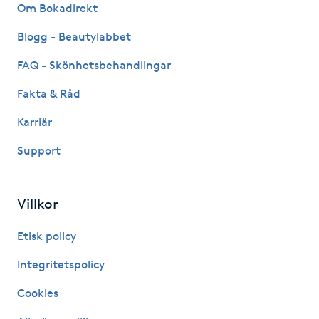
Om Bokadirekt
IPL hårborttagning
Blogg - Beautylabbet
FAQ - Skönhetsbehandlingar
IR-massage
J
Fakta & Råd
Karriär
Japansk massage
K
Support
K18
Villkor
Katun fransar
Etisk policy
Kemisk peeling
Integritetspolicy
Cookies
Keratinbehandling