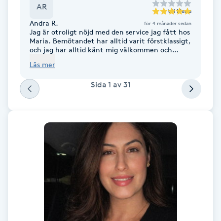
AR
Fotsvamp
till
Maria
Andra R.
för 4 månader sedan
Jag är otroligt nöjd med den service jag fått hos
Fotvård
Maria. Bemötandet har alltid varit förstklassigt,
och jag har alltid känt mig välkommen och
uppskattad. Det är tydligt att hon är en expert
Läs mer
Fransar
inom sitt område och att hennes kunskap och
erfarenhet lyser igenom i allt hon gör.
Sida
1
av
31
Dessutom är hon otroligt händig och duktig,
Fransborttagning
med ett öga för detaljer som verkligen gör
skillnad. Jag kan varmt rekommendera henne
till alla som söker kvalitet och professionalism.
Fransfärgning
Fransförlängning
Fransförlängning Megavolym
Fransförlängning Volym