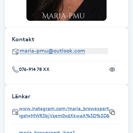
Fransk manikyr
Fransrengöring
Kontakt
Frekvensterapi
Friskvård
076-914 78 XX
Friskvårdsmassage
Frisör
Länkar
Funktionsanalys
www.instagram.com/maria_browexpert_jkpg?
igsh=MWR3bjVzem0xdXkwaA%3D%3D&utm_sourc
Färgning
maria_browexpert_jkpg?