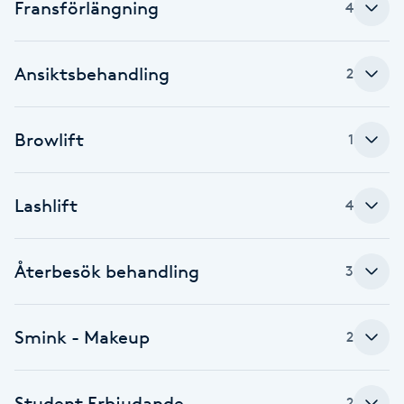
Fransförlängning
4
Brynformning
Ansiktsbehandling
2
Brynfärgning
Brynplockning
Browlift
1
Bröllopsuppsättning
Lashlift
4
C
Celluliter
Återbesök behandling
3
Coachning
Smink - Makeup
2
Color correction
Student Erbjudande
2