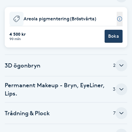
Babylights
Areola pigmentering(Bröstvårta)
Balayage
4 500 kr
Boka
90 min
Bambumassage
Barber
3D ögonbryn
2
Barnklippning
Permanent Makeup - Bryn, EyeLiner,
3
Lips.
BIAB
Blowout
Trådning & Plock
7
Bottenfärg