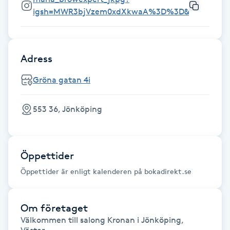
Föning
igsh=MWR3bjVzem0xdXkwaA%3D%3D&utm_sourc
G
Gel naglar
Adress
Gröna gatan 4i
Gelenaglar
Gellack
553 36, Jönköping
Gellack med förstärkning
Öppettider
Gravidmassage
Öppettider är enligt kalenderen på bokadirekt.se
Gravidyoga
Om företaget
Välkommen till salong Kronan i Jönköping, 
Gruppträning