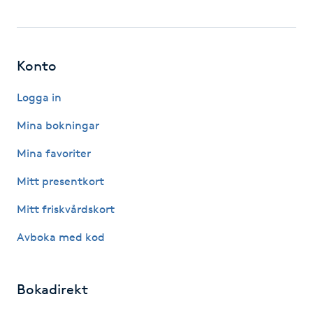
Hårborttagning
Hårbottenbehandling
Konto
Hårförlängning
Logga in
Mina bokningar
Hårvård
Mina favoriter
Hälsa
Mitt presentkort
Hälsprickor
Mitt friskvårdskort
I
Avboka med kod
Idrottsmassage
Bokadirekt
IPL