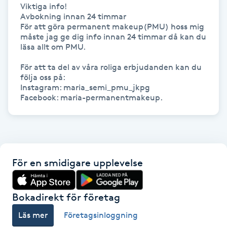
Hot Stone Massage
Viktiga info!

Avbokning innan 24 timmar

För att göra permanent makeup(PMU) hoss mig 
Hot yoga
måste jag ge dig info innan 24 timmar då kan du 
läsa allt om PMU.

Hudföryngring
För att ta del av våra roliga erbjudanden kan du 
följa oss på:

Instagram: maria_semi_pmu_jkpg

Huduppstramning
Hudvård
Hyaluronsyra
För en smidigare upplevelse
Hyperhidros
Bokadirekt för företag
Hypnos
Läs mer
Företagsinloggning