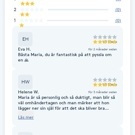
F
2
(
0
)
1
(
0
)
Face framing
EH
Faceliftmassage
till
Maria
Eva H.
för 2 månader sedan
Bästa Maria, du är fantastisk på att pyssla om
Fet hårbotten
en 🙏
Fettreducering
HW
till
Maria
Fibromassage
Helene W.
för 3 månader sedan
Maria är så personlig och så duktigt, man blir så
väl omhändertagen och man märker att hon
Fillers
lägger ner sin själ för att det ska bliver bra
resultat. Jag har gjort 3D ögonbryn,
Läs mer
rekommenderar starkt! Resultatet är mycket
Fotmassage
bra och väldigt hållbart.