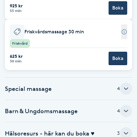
925 kr
Boka
Brynformning
55 min
Brynfärgning
Friskvårdsmassage 30 min
Friskvård
Brynplockning
625 kr
Boka
30 min
Bröllopsuppsättning
C
Celluliter
Special massage
4
Coachning
Barn & Ungdomsmassage
4
Color correction
Hälsoresurs - här kan du boka ♥
3