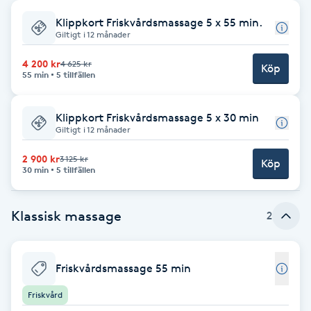
Klippkort Friskvårdsmassage 5 x 55 min.
Babylights
Giltigt i 12 månader
Balayage
4 200 kr
4 625 kr
Köp
55 min
5 tillfällen
Bambumassage
Klippkort Friskvårdsmassage 5 x 30 min
Giltigt i 12 månader
Barber
2 900 kr
3 125 kr
Köp
30 min
5 tillfällen
Barnklippning
Klassisk massage
2
BIAB
Blowout
Friskvårdsmassage 55 min
Friskvård
Bottenfärg