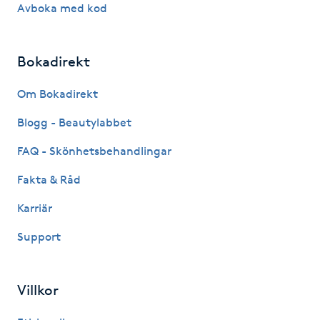
Avboka med kod
Hårborttagning
Hårbottenbehandling
Bokadirekt
Hårförlängning
Om Bokadirekt
Blogg - Beautylabbet
Hårvård
FAQ - Skönhetsbehandlingar
Hälsa
Fakta & Råd
Karriär
Hälsprickor
I
Support
Idrottsmassage
Villkor
IPL