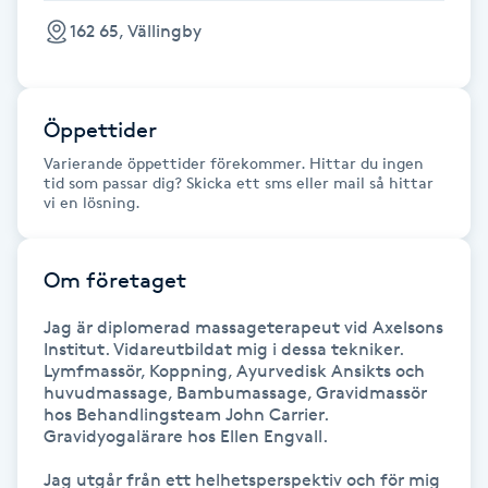
Föning
162 65, Vällingby
G
Gel naglar
Öppettider
Varierande öppettider förekommer. Hittar du ingen
Gelenaglar
tid som passar dig? Skicka ett sms eller mail så hittar
vi en lösning.
Gellack
Om företaget
Gellack med förstärkning
Jag är diplomerad massageterapeut vid Axelsons 
Institut. Vidareutbildat mig i dessa tekniker.

Gravidmassage
Lymfmassör, Koppning, Ayurvedisk Ansikts och 
huvudmassage, Bambumassage, Gravidmassör 
Gravidyoga
hos Behandlingsteam John Carrier. 
Gravidyogalärare hos Ellen Engvall. 

Gruppträning
Jag utgår från ett helhetsperspektiv och för mig 