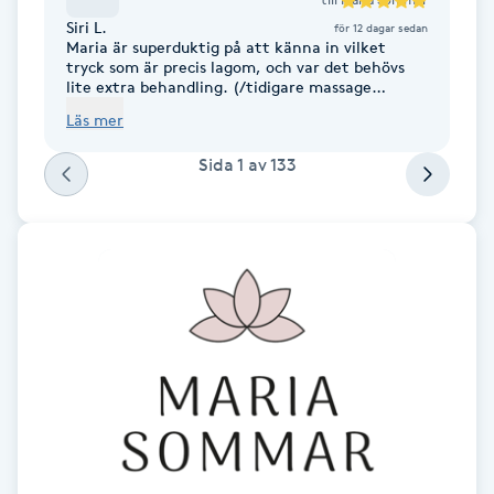
Fotsvamp
Siri L.
för 12 dagar sedan
Maria är superduktig på att känna in vilket
tryck som är precis lagom, och var det behövs
Fotvård
lite extra behandling. (/tidigare massage
terapeut)
Läs mer
Fransar
Sida
1
av
133
Fransborttagning
Fransfärgning
Fransförlängning
Fransförlängning Megavolym
Fransförlängning Volym