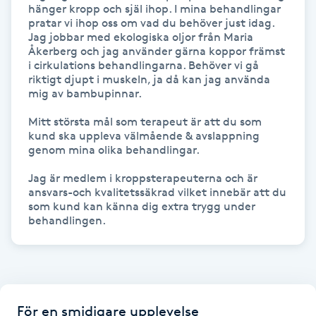
hänger kropp och själ ihop. I mina behandlingar 
pratar vi ihop oss om vad du behöver just idag. 
Gua Sha-massage
Jag jobbar med ekologiska oljor från Maria 
Åkerberg och jag använder gärna koppor främst 
H
i cirkulations behandlingarna. Behöver vi gå 
riktigt djupt i muskeln, ja då kan jag använda 
Hatha Yoga
mig av bambupinnar.

Mitt största mål som terapeut är att du som 
Headspa
kund ska uppleva välmående & avslappning 
genom mina olika behandlingar.

Healing
Jag är medlem i kroppsterapeuterna och är 
ansvars-och kvalitetssäkrad vilket innebär att du 
Herrklippning
som kund kan känna dig extra trygg under 
HIFU
Hollywood Peel
För en smidigare upplevelse