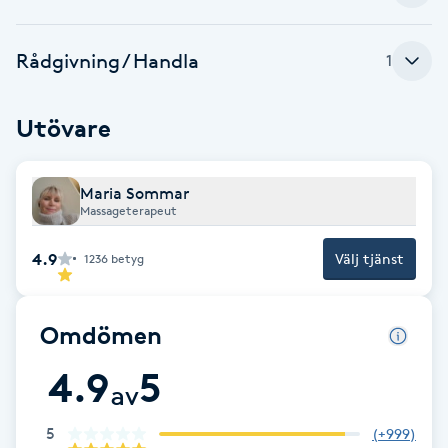
Cryoterapi
D
Rådgivning / Handla
1
Damklippning
Utövare
Dermapen
Maria Sommar
Diamantslipning
Massageterapeut
E
4.9
Välj tjänst
1236
betyg
Enzympeeling
Omdömen
Extensions
4.9
5
av
Extensions borttagning
5
(
+999
)
Eyeliner-tatuering