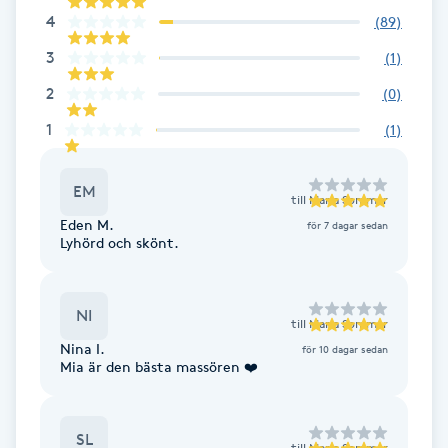
4
(
89
)
F
3
(
1
)
Face framing
2
(
0
)
1
(
1
)
Faceliftmassage
Fet hårbotten
EM
till
Maria Sommar
Eden M.
för 7 dagar sedan
Lyhörd och skönt.
Fettreducering
Fibromassage
NI
till
Maria Sommar
Nina I.
för 10 dagar sedan
Fillers
Mia är den bästa massören ❤️
Fotmassage
SL
till
Maria Sommar