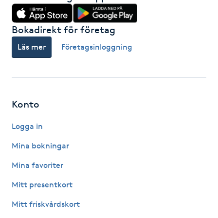
Hot Stone Massage
Bokadirekt för företag
Hot yoga
Läs mer
Företagsinloggning
Hudföryngring
Huduppstramning
Konto
Hudvård
Logga in
Hyaluronsyra
Mina bokningar
Mina favoriter
Hyperhidros
Mitt presentkort
Hypnos
Mitt friskvårdskort