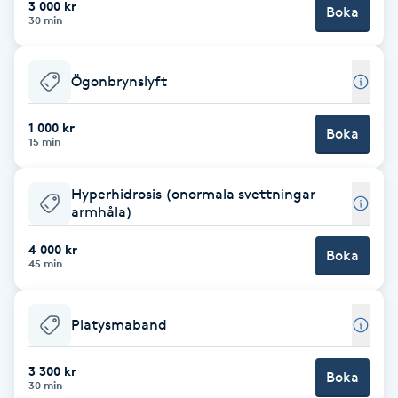
3 000 kr
Boka
30 min
Brynformning
Ögonbrynslyft
Brynfärgning
1 000 kr
Brynplockning
Boka
15 min
Bröllopsuppsättning
Hyperhidrosis (onormala svettningar
C
armhåla)
4 000 kr
Celluliter
Boka
45 min
Coachning
Platysmaband
Color correction
3 300 kr
Boka
30 min