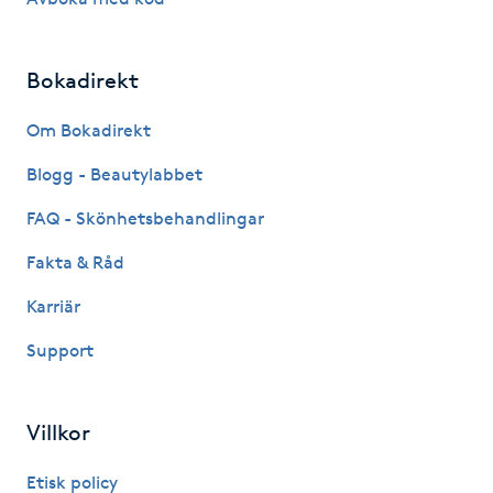
Kinesiologi
Bokadirekt
Kinesisk medicin
Om Bokadirekt
Kiropraktik
Blogg - Beautylabbet
Klangmassage
FAQ - Skönhetsbehandlingar
Fakta & Råd
Klippning
Karriär
Klippning & Slingor
Support
Klippning ungdom
Villkor
Koppningsmassage
Etisk policy