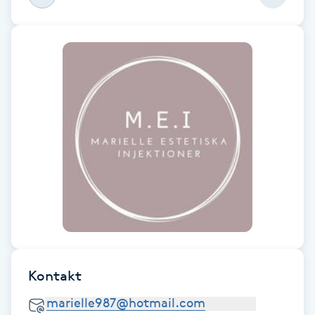
Föning
G
Gel naglar
Gelenaglar
Gellack
Gellack med förstärkning
Gravidmassage
Gravidyoga
Kontakt
Gruppträning