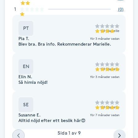
Fransk manikyr
1
(
0
)
Fransrengöring
PT
till
Marielle
Pia T.
för 3 månader sedan
Frekvensterapi
Blev bra. Bra info. Rekommenderar Marielle.
Friskvård
EN
till
Marielle
Friskvårdsmassage
Elin N.
för 3 månader sedan
Så himla nöjd!
Frisör
SE
till
Marielle
Funktionsanalys
Susanne E.
för 7 månader sedan
Alltid nöjd efter ett besök här😍
Färgning
Sida
1
av
9