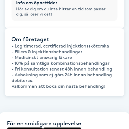
Info om öppettider
Hårborttagning
Hör av dig om du inte hittar en tid som passar
dig, så löser vi det!
Hårbottenbehandling
Hårförlängning
Om företaget
- Legitimerad, certifierad injektionssköterska

- Fillers & Injektionsbehandlingar

Hårvård
- Medicinskt ansvarig läkare 

- 10% på samtliga kombinationsbehandlingar

Hälsa
- Fri konsultation senast 48h innan behandling

- Avbokning som ej görs 24h innan behandling 
debiteras.

Hälsprickor
Välkommen att boka din nästa behandling!
I
Idrottsmassage
För en smidigare upplevelse
IPL