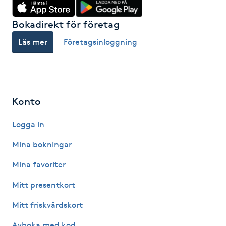
IPL hårborttagning
Bokadirekt för företag
Läs mer
Företagsinloggning
IR-massage
J
Japansk massage
Konto
K
Logga in
K18
Mina bokningar
Katun fransar
Mina favoriter
Kemisk peeling
Mitt presentkort
Mitt friskvårdskort
Keratinbehandling
Avboka med kod