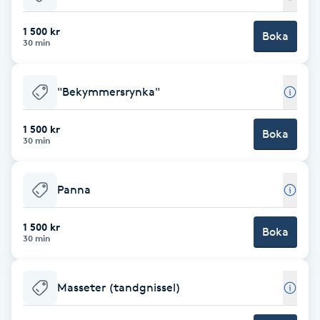
Babylights
1 500 kr
Boka
30 min
Balayage
"Bekymmersrynka"
Bambumassage
1 500 kr
Boka
30 min
Barber
Barnklippning
Panna
BIAB
1 500 kr
Boka
30 min
Blowout
Masseter (tandgnissel)
Bottenfärg