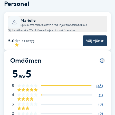
Personal
Fotsvamp
Fotvård
Marielle
Sjuksköterska/Certifierad injektionssköterska
Sjuksköterska/Certifierad injektionssköterska
Fransar
5.0
Välj tjänst
44
betyg
Fransborttagning
Omdömen
Fransfärgning
5
5
av
Fransförlängning
5
(
43
)
Fransförlängning Megavolym
4
(
1
)
3
(
0
)
Fransförlängning Volym
2
(
0
)