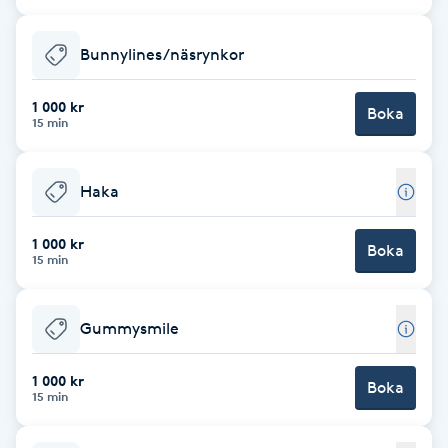
Cryoterapi
D
Bunnylines/näsrynkor
Damklippning
1 000 kr
Boka
15 min
Dermapen
Haka
Diamantslipning
E
1 000 kr
Boka
15 min
Enzympeeling
Gummysmile
Extensions
1 000 kr
Boka
Extensions borttagning
15 min
Eyeliner-tatuering