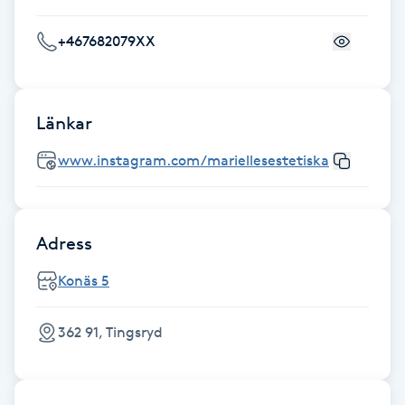
Gua Sha-massage
+467682079XX
H
Hatha Yoga
Länkar
www.instagram.com/mariellesestetiska
Headspa
Healing
Adress
Herrklippning
Konäs 5
HIFU
362 91, Tingsryd
Hollywood Peel