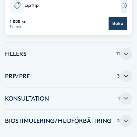
Lipflip
F
1 000 kr
Face framing
Boka
15 min
Faceliftmassage
FILLERS
11
Fet hårbotten
Fettreducering
PRP/PRF
3
Fibromassage
KONSULTATION
1
Fillers
BIOSTIMULERING/HUDFÖRBÄTTRING
3
Fotmassage