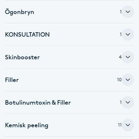
Fransk manikyr
Ögonbryn
1
Fransrengöring
KONSULTATION
1
Frekvensterapi
Skinbooster
4
Friskvård
Friskvårdsmassage
Filler
10
Frisör
Botulinumtoxin & Filler
1
Funktionsanalys
Kemisk peeling
11
Färgning