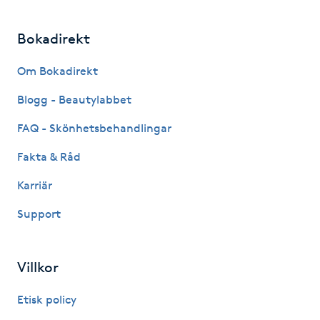
M
Bokadirekt
Makeup
Om Bokadirekt
Manikyr & Pedikyr
Blogg - Beautylabbet
FAQ - Skönhetsbehandlingar
Massage
Fakta & Råd
Medial vägledning
Karriär
Support
Medicinsk massage
Meditation
Villkor
Medium
Etisk policy