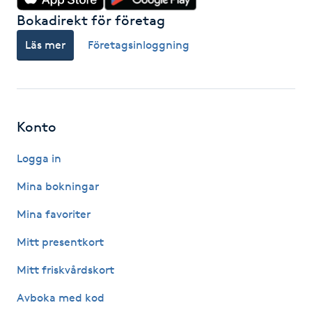
Bokadirekt för företag
LED-ljusterapi
Läs mer
Företagsinloggning
Liktornar
LPG
Konto
LPG-behandling
Logga in
Mina bokningar
LPG-massage
Mina favoriter
Luggklippning
Mitt presentkort
Mitt friskvårdskort
Lymfmassage
Avboka med kod
Läpptatuering