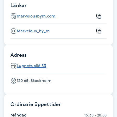
Länkar
IPL hårborttagning
marvelousbym.com
IR-massage
Marvelous_by_m
J
Japansk massage
K
Adress
Lugnets allé 33
K18
Katun fransar
120 65, Stockholm
Kemisk peeling
Ordinarie öppettider
Keratinbehandling
Måndag
15:30 - 20:00