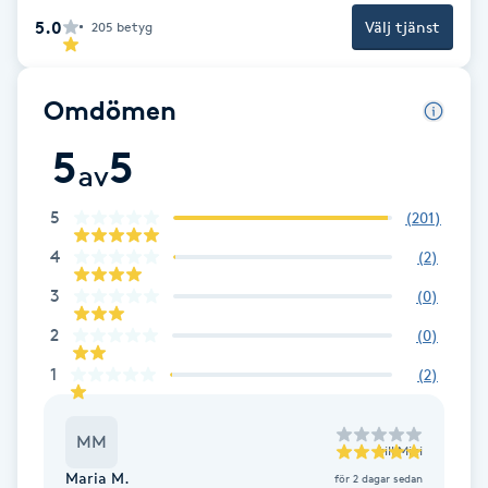
5.0
Välj tjänst
205
betyg
Gua Sha-massage
H
Omdömen
Hatha Yoga
5
5
av
Headspa
5
(
201
)
4
Healing
(
2
)
3
(
0
)
Herrklippning
2
(
0
)
1
(
2
)
HIFU
Hollywood Peel
MM
till
Miki
Maria M.
för 2 dagar sedan