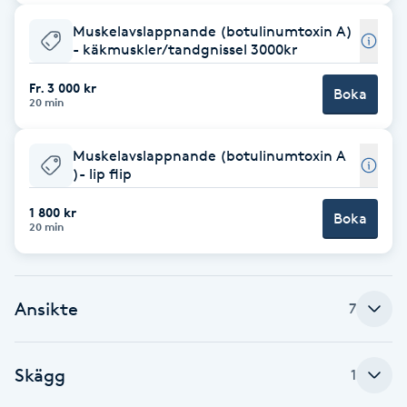
Fotsvamp
Muskelavslappnande (botulinumtoxin A)
- käkmuskler/tandgnissel 3000kr
Fotvård
Fr. 3 000 kr
Boka
20 min
Fransar
Muskelavslappnande (botulinumtoxin A
Fransborttagning
)- lip flip
1 800 kr
Boka
Fransfärgning
20 min
Fransförlängning
Ansikte
7
Fransförlängning Megavolym
Skägg
Fransförlängning Volym
1