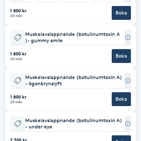
Cryoterapi
1 800 kr
D
Boka
20 min
Damklippning
Muskelavslappnande (botulinumtoxin A
)- gummy smile
Dermapen
1 800 kr
Boka
20 min
Diamantslipning
E
Muskelavslappnande (botulinumtoxin A)
- ögonbrynslyft
Enzympeeling
1 800 kr
Boka
20 min
Extensions
Muskelavslappnande (botulinumtoxin A)
Extensions borttagning
- under eye
Eyeliner-tatuering
2 300 kr