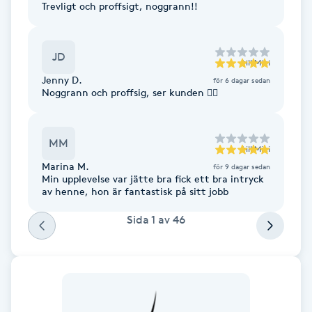
Trevligt och proffsigt, noggrann!!
Hot Stone Massage
Hot yoga
JD
till
Miki
Jenny D.
för 6 dagar sedan
Hudföryngring
Noggrann och proffsig, ser kunden 👌🏻
Huduppstramning
MM
till
Miki
Hudvård
Marina M.
för 9 dagar sedan
Min upplevelse var jätte bra fick ett bra intryck
av henne, hon är fantastisk på sitt jobb
Hyaluronsyra
Sida
1
av
46
Hyperhidros
Hypnos