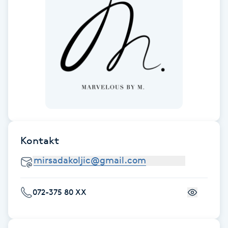
Hårborttagning
Hårbottenbehandling
Hårförlängning
Hårvård
Hälsa
Kontakt
Hälsprickor
I
Idrottsmassage
072-375 80 XX
IPL