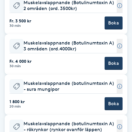
Muskelavslappnande (Botulinumtoxin A)
2 områden (ord. 3500kr)
Brynformning
Fr. 3 500 kr
Boka
30 min
Brynfärgning
Muskelavslappnande (Botulinumtoxin A)
Brynplockning
3 områden (ord.4000kr)
Bröllopsuppsättning
Fr. 4 000 kr
Boka
30 min
C
Muskelavslappnande (botulinumtoxin A)
Celluliter
- sura mungipor
Coachning
1 800 kr
Boka
20 min
Color correction
Muskelavslappnande (botulinumtoxin A)
- rökrynkor (rynkor ovanför läppen)