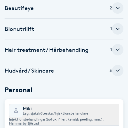
Föning
Beautifeye
2
G
Bionutrilift
Gel naglar
1
Gelenaglar
Hair treatment / Hårbehandling
1
Gellack
Hudvård / Skincare
5
Gellack med förstärkning
Personal
Gravidmassage
Miki
Gravidyoga
Leg. sjuksköterska /Injektionsbehandlare
Injektionsbehandlingar(botox, filler, kemisk peeling, mm.).
Hammarby Sjöstad
Gruppträning