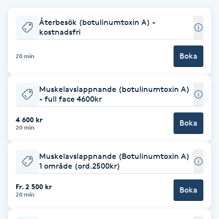
Babylights
Återbesök (botulinumtoxin A) -
kostnadsfri
Balayage
Boka
20 min
Bambumassage
Muskelavslappnande (botulinumtoxin A)
- full face 4600kr
Barber
4 600 kr
Boka
Barnklippning
20 min
BIAB
Muskelavslappnande (Botulinumtoxin A)
1 område (ord.2500kr)
Blowout
Fr. 2 500 kr
Boka
20 min
Bottenfärg