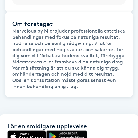
Kosmetisk tatuering
Om företaget
Kostrådgivning
Marvelous by M erbjuder professionella estetiska 
behandlingar med fokus på naturliga resultat, 
Kroppsinpackning
hudhälsa och personlig rådgivning. Vi utför 
behandlingar med hög kvalitet och säkerhet för 
dig som vill förbättra hudens kvalitet, förebygga 
Kroppspeeling
ålderstecken eller framhäva dina naturliga drag. 
Vår målsättning är att du ska känna dig trygg, 
omhändertagen och nöjd med ditt resultat. 

Käkledsbehandling
Obs. en konsultation måste göras senast 48h 
innan behandling enligt lag. 
Kärlbehandling
L
Laserbehandling
För en smidigare upplevelse
Lashlift Keratin