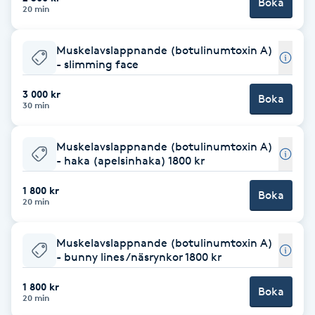
Boka
20 min
F
Muskelavslappnande (botulinumtoxin A)
Face framing
- slimming face
Faceliftmassage
3 000 kr
Boka
30 min
Fet hårbotten
Muskelavslappnande (botulinumtoxin A)
- haka (apelsinhaka) 1800 kr
Fettreducering
1 800 kr
Boka
20 min
Fibromassage
Muskelavslappnande (botulinumtoxin A)
Fillers
- bunny lines /näsrynkor 1800 kr
1 800 kr
Fotmassage
Boka
20 min