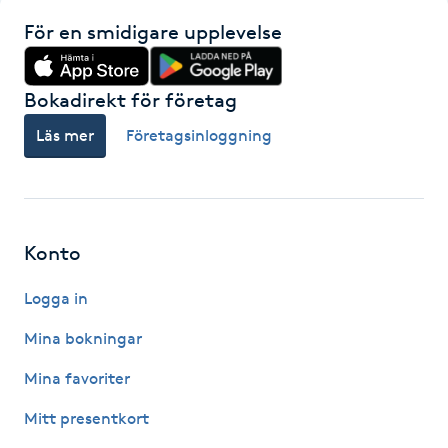
Föning
För en smidigare upplevelse
G
Bokadirekt för företag
Gel naglar
Läs mer
Företagsinloggning
Gelenaglar
Gellack
Konto
Gellack med förstärkning
Logga in
Gravidmassage
Mina bokningar
Mina favoriter
Gravidyoga
Mitt presentkort
Gruppträning