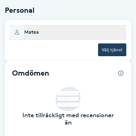
Personal
Brynformning
Brynfärgning
Matea
Brynplockning
Välj tjänst
Bröllopsuppsättning
Omdömen
C
Celluliter
Coachning
Inte tillräckligt med recensioner
Color correction
än