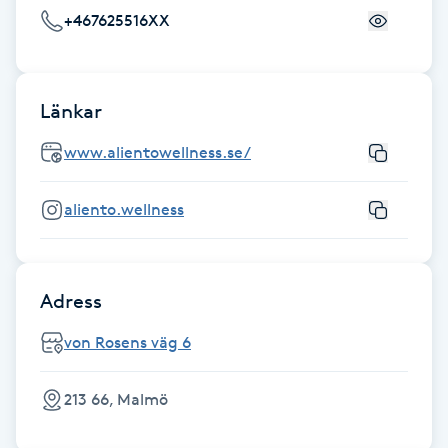
+467625516XX
F
Face framing
Länkar
Faceliftmassage
www.alientowellness.se/
Fet hårbotten
aliento.wellness
Fettreducering
Adress
Fibromassage
von Rosens väg 6
Fillers
213 66, Malmö
Fotmassage