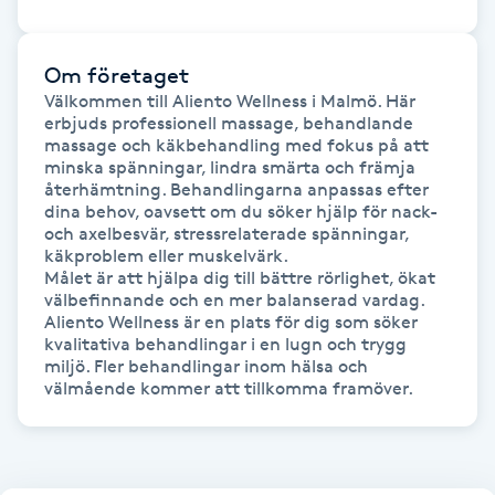
Fransk manikyr
Om företaget
Fransrengöring
Välkommen till Aliento Wellness i Malmö. Här 
erbjuds professionell massage, behandlande 
massage och käkbehandling med fokus på att 
Frekvensterapi
minska spänningar, lindra smärta och främja 
återhämtning. Behandlingarna anpassas efter 
Friskvård
dina behov, oavsett om du söker hjälp för nack- 
och axelbesvär, stressrelaterade spänningar, 
käkproblem eller muskelvärk.

Friskvårdsmassage
Målet är att hjälpa dig till bättre rörlighet, ökat 
välbefinnande och en mer balanserad vardag. 
Aliento Wellness är en plats för dig som söker 
Frisör
kvalitativa behandlingar i en lugn och trygg 
miljö. Fler behandlingar inom hälsa och 
välmående kommer att tillkomma framöver.
Funktionsanalys
Färgning