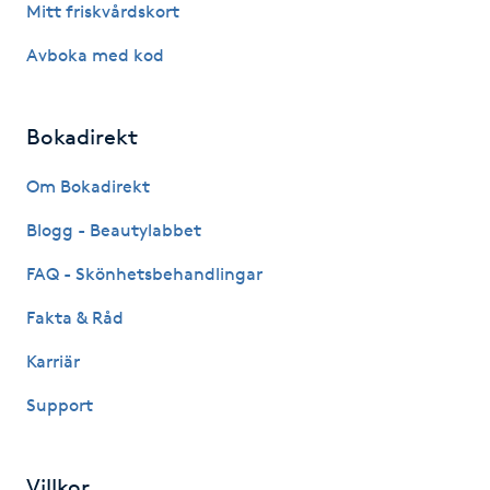
Mitt friskvårdskort
Gua Sha-massage
Avboka med kod
H
Bokadirekt
Hatha Yoga
Om Bokadirekt
Headspa
Blogg - Beautylabbet
Healing
FAQ - Skönhetsbehandlingar
Fakta & Råd
Herrklippning
Karriär
HIFU
Support
Hollywood Peel
Villkor