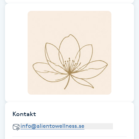
Cryoterapi
D
Damklippning
Dermapen
Diamantslipning
E
Enzympeeling
Extensions
Kontakt
Extensions borttagning
Eyeliner-tatuering