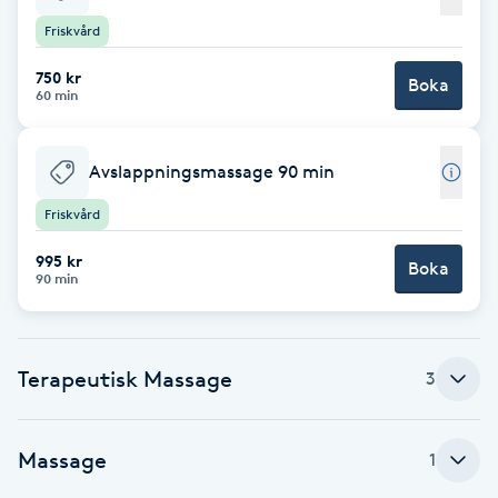
Friskvård
Babylights
750 kr
Boka
60 min
Balayage
Bambumassage
Avslappningsmassage 90 min
Friskvård
Barber
995 kr
Boka
90 min
Barnklippning
BIAB
Terapeutisk Massage
3
Blowout
Massage
1
Bottenfärg