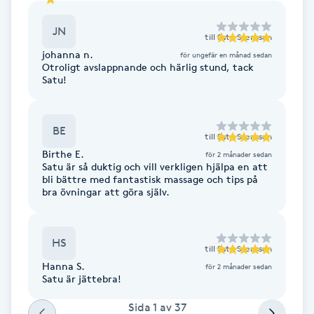
F
JN
till
Satu Svensson
Face framing
johanna n.
för ungefär en månad sedan
Otroligt avslappnande och härlig stund, tack
Satu!
Faceliftmassage
BE
Fet hårbotten
till
Satu Svensson
Birthe E.
för 2 månader sedan
Satu är så duktig och vill verkligen hjälpa en att
Fettreducering
bli bättre med fantastisk massage och tips på
bra övningar att göra själv.
Fibromassage
HS
Fillers
till
Satu Svensson
Hanna S.
för 2 månader sedan
Satu är jättebra!
Fotmassage
Sida
1
av
37