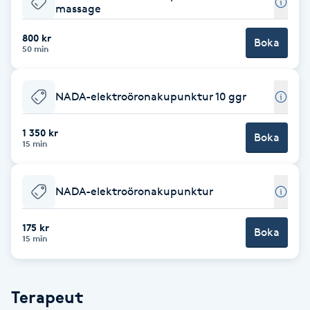
massage
Brynformning
800 kr
Boka
50 min
Brynfärgning
NADA-elektroöronakupunktur 10 ggr
Brynplockning
1 350 kr
Boka
Bröllopsuppsättning
15 min
C
NADA-elektroöronakupunktur
Celluliter
175 kr
Boka
Coachning
15 min
Color correction
Terapeut