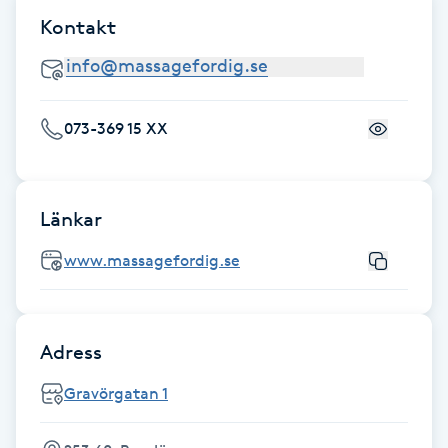
Fransk manikyr
Kontakt
Fransrengöring
073-369 15 XX
Frekvensterapi
Friskvård
Länkar
Friskvårdsmassage
www.massagefordig.se
Frisör
Adress
Funktionsanalys
Gravörgatan 1
Färgning