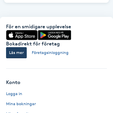
Hot Stone Massage
Hot yoga
För en smidigare upplevelse
Hudföryngring
Bokadirekt för företag
Huduppstramning
Läs mer
Företagsinloggning
Hudvård
Hyaluronsyra
Konto
Hyperhidros
Logga in
Hypnos
Mina bokningar