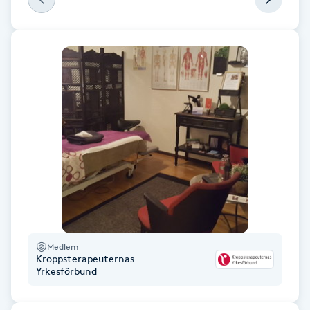
Fotsvamp
Fotvård
Fransar
Fransborttagning
Fransfärgning
Fransförlängning
Fransförlängning Megavolym
Medlem
Kroppsterapeuternas
Yrkesförbund
Fransförlängning Volym