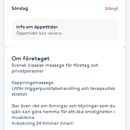
Söndag
Stängt
Gua Sha-massage
H
Info om öppettider
Öppettider kan variera.
Hatha Yoga
Headspa
Om företaget
Svensk klassisk massage för företag och 
Healing
privatpersoner

Koppningsmassage

Herrklippning
Utför triggerpunktsbehandling och terapeutisk 
stretch

HIFU
Ger även råd om övningar och töjningar som du 
själv kan göra hemma för att öka smidigheten i 
Hollywood Peel
musklerna

Avbokning 24 timmar innan!