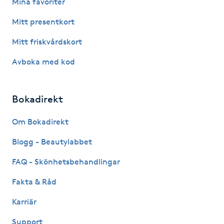
Mina favoriter
Hårborttagning
Mitt presentkort
Hårbottenbehandling
Mitt friskvårdskort
Avboka med kod
Hårförlängning
Hårvård
Bokadirekt
Hälsa
Om Bokadirekt
Blogg - Beautylabbet
Hälsprickor
FAQ - Skönhetsbehandlingar
I
Fakta & Råd
Idrottsmassage
Karriär
IPL
Support