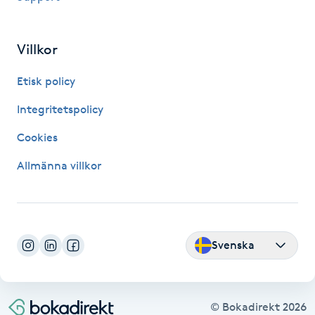
IPL hårborttagning
Villkor
IR-massage
Etisk policy
J
Integritetspolicy
Japansk massage
Cookies
K
Allmänna villkor
K18
Katun fransar
Svenska
Kemisk peeling
Keratinbehandling
© Bokadirekt
2026