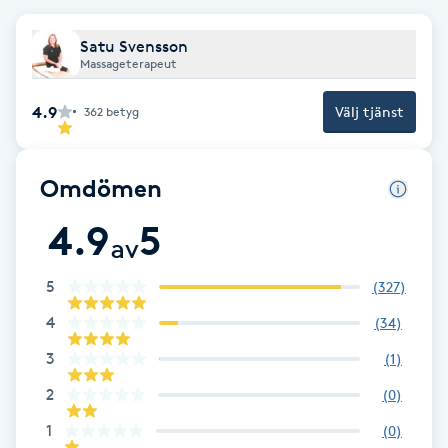
Cryoterapi
D
Satu Svensson
Massageterapeut
Damklippning
4.9
Välj tjänst
362
betyg
Dermapen
Omdömen
Diamantslipning
4.9
5
E
av
Enzympeeling
5
(
327
)
4
(
34
)
Extensions
3
(
1
)
Extensions borttagning
2
(
0
)
1
(
0
)
Eyeliner-tatuering