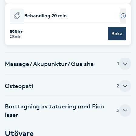
Babylights
Behandling 20 min
Balayage
595 kr
Boka
20 min
Bambumassage
Barber
Massage / Akupunktur / Gua sha
1
Barnklippning
Osteopati
2
BIAB
Borttagning av tatuering med Pico
3
Blowout
laser
Bottenfärg
Utövare