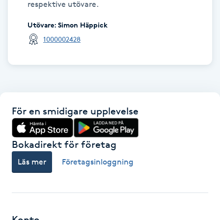
respektive utövare.
Hot Stone Massage
Utövare
:
Simon Häppick
Hot yoga
1000002428
Hudföryngring
Huduppstramning
För en smidigare upplevelse
Hudvård
Bokadirekt för företag
Hyaluronsyra
Läs mer
Företagsinloggning
Hyperhidros
Hypnos
Konto