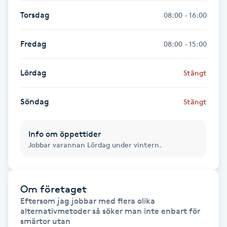
Föning
Torsdag
08:00 - 16:00
G
Fredag
08:00 - 15:00
Gel naglar
Lördag
Stängt
Gelenaglar
Söndag
Stängt
Gellack
Info om öppettider
Gellack med förstärkning
Jobbar varannan Lördag under vintern.
Gravidmassage
Om företaget
Gravidyoga
Eftersom jag jobbar med flera olika 
alternativmetoder så söker man inte enbart för 
Gruppträning
smärtor utan 