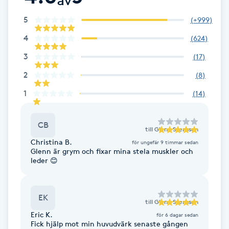
Cryoterapi
D
5
(
+999
)
4
(
624
)
Damklippning
3
(
17
)
Dermapen
2
(
8
)
1
(
14
)
Diamantslipning
E
CB
till
Glenn Svensson
Enzympeeling
Christina B.
för ungefär 9 timmar sedan
Glenn är grym och fixar mina stela muskler och
leder 😊
Extensions
EK
Extensions borttagning
till
Glenn Svensson
Eric K.
för 6 dagar sedan
Fick hjälp mot min huvudvärk senaste gången
Eyeliner-tatuering