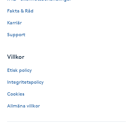
IPL hårborttagning
Fakta & Råd
Karriär
IR-massage
Support
J
Japansk massage
Villkor
K
Etisk policy
K18
Integritetspolicy
Katun fransar
Cookies
Allmäna villkor
Kemisk peeling
Keratinbehandling