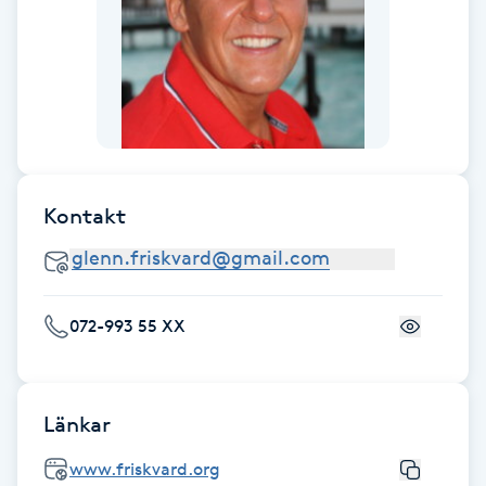
Fotsvamp
Fotvård
Fransar
Fransborttagning
Kontakt
Fransfärgning
Fransförlängning
072-993 55 XX
Fransförlängning Megavolym
Länkar
Fransförlängning Volym
www.friskvard.org