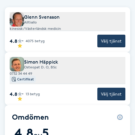
Brynformning
Glenn Svensson
Alltiallo
Brynfärgning
kinesisk/Västerländsk medicin
4.8
Välj tjänst
4075
betyg
Brynplockning
Bröllopsuppsättning
Simon Häppick
Osteopat D. O, BSc
C
0732 34 44 49
Certifikat
Celluliter
4.8
Välj tjänst
13
betyg
Coachning
Omdömen
Color correction
4.8
5
av