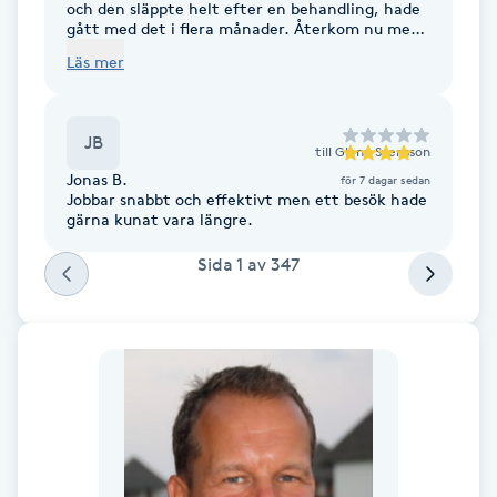
och den släppte helt efter en behandling, hade
gått med det i flera månader. Återkom nu med
F
besvär av med axeln, märkte resultat direkt.
Läs mer
Man ser ut som sju svåra år efter ”Gu-Sha” men
Face framing
det är sjukt effektivt!
JB
Faceliftmassage
till
Glenn Svensson
Jonas B.
för 7 dagar sedan
Jobbar snabbt och effektivt men ett besök hade
Fet hårbotten
gärna kunat vara längre.
Sida
1
av
347
Fettreducering
Fibromassage
Fillers
Fotmassage