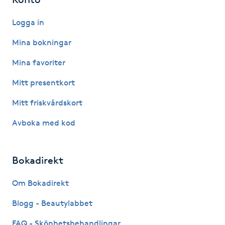
Hårborttagning
Logga in
Hårbottenbehandling
Mina bokningar
Hårförlängning
Mina favoriter
Mitt presentkort
Hårvård
Mitt friskvårdskort
Hälsa
Avboka med kod
Hälsprickor
Bokadirekt
I
Om Bokadirekt
Idrottsmassage
Blogg - Beautylabbet
IPL
FAQ - Skönhetsbehandlingar