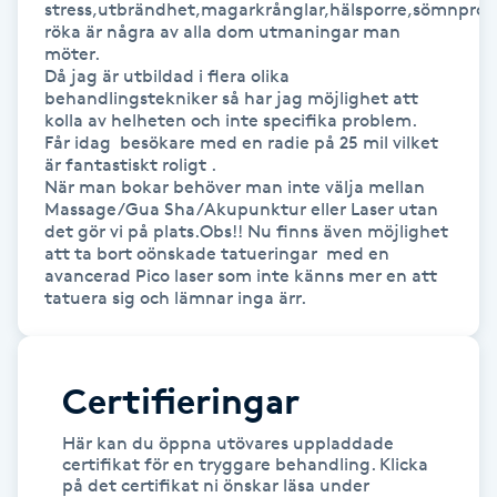
stress,utbrändhet,magarkrånglar,hälsporre,sömnprobl
röka är några av alla dom utmaningar man 
Gua Sha-massage
möter.

Då jag är utbildad i flera olika 
H
behandlingstekniker så har jag möjlighet att 
kolla av helheten och inte specifika problem.

Hatha Yoga
Får idag  besökare med en radie på 25 mil vilket 
är fantastiskt roligt .

När man bokar behöver man inte välja mellan 
Headspa
Massage/Gua Sha/Akupunktur eller Laser utan 
det gör vi på plats.Obs!! Nu finns även möjlighet 
att ta bort oönskade tatueringar  med en 
Healing
avancerad Pico laser som inte känns mer en att 
tatuera sig och lämnar inga ärr.
Herrklippning
HIFU
Certifieringar
Här kan du öppna utövares uppladdade
Hollywood Peel
certifikat för en tryggare behandling. Klicka
på det certifikat ni önskar läsa under