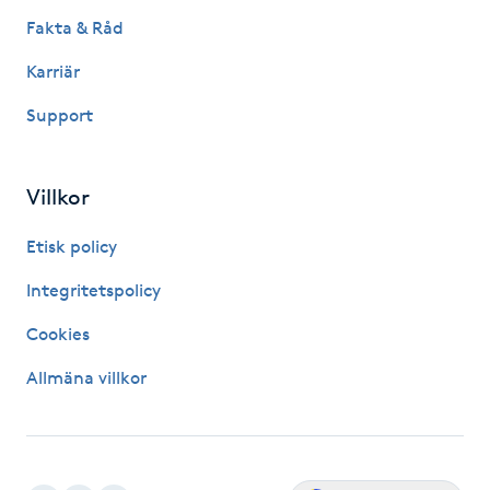
Hårborttagning
Fakta & Råd
Karriär
Hårbottenbehandling
Support
Hårförlängning
Villkor
Hårvård
Etisk policy
Hälsa
Integritetspolicy
Hälsprickor
Cookies
I
Allmäna villkor
Idrottsmassage
IPL