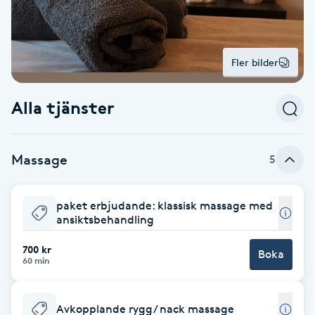
Alternativmedicin
POPULÄRA SÖKNINGAR
POPULÄRA SÖKNINGAR
POPULÄRA SÖKNINGAR
POPULÄRA SÖKNINGAR
POPULÄRA SÖKNINGAR
POPULÄRA SÖKNINGAR
POPULÄRA SÖKNINGAR
Gravidmassage
Personlig träning (PT)
Naglar
Lashlift
Frisör nära mig
Massage nära mig
Naglar nära mig
Lashlift nära mig
Piercing nära mig
Fotvård nära mig
Ansiktsbehandling nära mig
Frisör Västerås
Massage Västerås
Naglar Västerås
Browlift Stockholm
Microneedling Göteborg
Tatuering Göteborg
Yoga Göteborg
Yoga
Andningsmassage
Pedikyr
Browlift
Fler bilder
Frisör Stockholm
Massage Stockholm
Naglar Stockholm
Lashlift Stockholm
Piercing Stockholm
Fotvård Stockholm
Ansiktsbehandling Stockholm
Frisör Örebro
Massage Örebro
Naglar Örebro
Browlift Göteborg
Microneedling Malmö
Tatuering Malmö
Hot yoga Stockholm
Hot yoga
Microblading
Ansiktslyft utan kirurgi
Frisör Göteborg
Massage Göteborg
Naglar Göteborg
Lashlift Göteborg
Piercing Göteborg
Fotvård Göteborg
Ansiktsbehandling Göteborg
Frisör Linköping
Massage Linköping
Naglar Helsingborg
Browlift Malmö
LPG Stockholm
Tandblekning Stockholm
Hot yoga Malmö
Akupunktur
Alla tjänster
Spa
Frisör Malmö
Massage Malmö
Naglar Malmö
Lashlift Malmö
Ansiktsbehandling Malmö
Piercing Malmö
Fotvård Malmö
Frisör Jönköping
Massage Helsingborg
Microblading Stockholm
LPG Göteborg
Spraytan Stockholm
Spa Stockholm
Aromamassage
Samtalsterapi
Piercing
Frisör Uppsala
Massage Uppsala
Naglar Uppsala
Browlift nära mig
Microneedling Stockholm
Tatuering Stockholm
Yoga Stockholm
Microblading Göteborg
LPG Malmö
Spraytan Örebro
Spa Göteborg
Massage
5
Spraytan
Ashtanga Yoga
Ayurveda
paket erbjudande: klassisk massage med
ansiktsbehandling
Ayurvedisk Massage
700 kr
Boka
60 min
Ansiktsbehandling djuprengörande
B
Avkopplande rygg/ nack massage