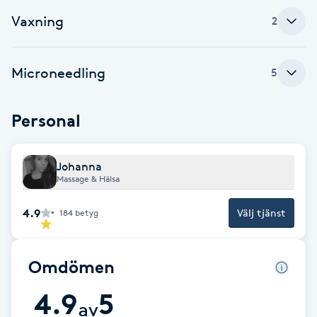
Cryoterapi
Vaxning
2
D
Damklippning
Microneedling
5
Dermapen
Personal
Diamantslipning
E
Johanna
Massage & Hälsa
Enzympeeling
4.9
Välj tjänst
184
betyg
Extensions
Omdömen
Extensions borttagning
4.9
5
av
Eyeliner-tatuering