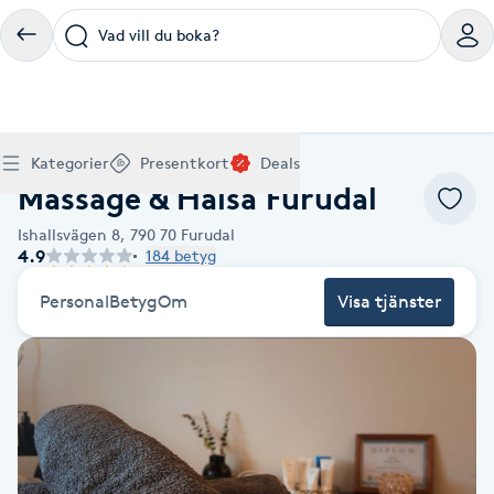
Vad vill du boka?
Boka klippning, färg, balayage eller barberare - allt
Thaimassage, gravidmassage, koppning eller klassisk
Manikyr, nagelförlängning, akryl eller gellack - boka
Lashlift, browlift, fransförlängning och trådning - få
Ansiktsbehandling, microneedling, Dermapen eller
Spraytan, fillers, tandblekning eller makeup -
Akupunktur, kiropraktik, yoga eller samtalsterapi -
Presentkort på Bokadirekt
Deals
A
Hem
Sök
Köp Friskvårdskort
Kategorier
Presentkort
Deals
för ditt hår på ett ställe.
- hitta rätt behandling här.
dina naglar hos proffs.
form och färg med stil.
LPG - boka din hudvård nu.
upptäck skönhetsbehandlingar här.
boka din väg till välmående.
Massage & Hälsa Furudal
Gäller för friskvårdstjänster hos 4 500+ utövare
Köp Presentkort
Hitta en deal
Akne
Frisör nära mig
Massage nära mig
Naglar nära mig
Fransar & Bryn nära mig
Hudvård nära mig
Skönhet nära mig
Hälsa nära mig
Gäller hos 10 000+ specialister - digital eller fysisk
Alltid med rabatt
Ishallsvägen 8,
790 70
Furudal
Mitt friskvårdskort
leverans
4.9
184 betyg
POPULÄRA DEALSKATEGORIER
Aknebehandling
POPULÄRA FRISKVÅRDSTJÄNSTER
POPULÄRA TJÄNSTER
POPULÄRA TJÄNSTER
POPULÄRA TJÄNSTER
POPULÄRA TJÄNSTER
POPULÄRA TJÄNSTER
POPULÄRA TJÄNSTER
POPULÄRA TJÄNSTER
Mitt presentkort
Frisör
Lashlift
Personal
Betyg
Om
Visa tjänster
Massage
Koppningsmassage
Klippning
Thaimassage
Pedikyr
Fransar
Ansiktsbehandling
Fillers
Kiropraktik
Barnklippning
Fotmassage
Gele naglar
Microblading
Dermapen
Kosmetisk tatuering
Yoga
POPULÄRT ATT BOKA
Akrylnaglar
Barberare
Browlift
Thaimassage
Taktil massage
Frisör
Manikyr
Herrklippning
Svensk massage
Nagelförlängning
Fransförlängning
Microneedling
Piercing
Naprapati
Balayage
Ansiktsmassage
Akrylnaglar
Trådning
Pigmentfläckar
Makeup
Träning
Massage
Naglar
Akupressur
Ansiktsmassage
Naprapati
Massage
Hudvård
Slingor
Klassisk massage
Manikyr
Lashlift
Headspa
Spraytan
Medicinsk fotvård
Keratin
Taktil massage
Fransk manikyr
Singel fransar
Rosaceabehandling
Skinbooster
Sjukgymnastik
Hudvård
Manikyr
Fotmassage
Kiropraktik
Thaimassage
Ansiktsbehandling
Hårförlängning
Lymfmassage
Nagelvård
Ögonbryn
LPG
Tandblekning
Estetisk fotvård
Olaplex
Koppningsmassage
Borttagning
Fransfärgning
Kärlbehandling
PRP
Samtalsterapi
Akupunktur
Ansiktsbehandling
Pedikyr
Lymfmassage
Träning
Ansiktsmassage
Microneedling
Barberare
Gravidmassage
Gellack
Browlift
HIFU
Tatuering
Akupunktur
Reparation
Volymfransar
Aknebehandling
Hyperhidros
Healing