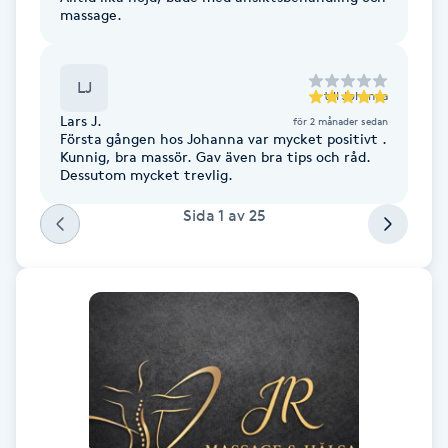
massage.
Fotsvamp
Fotvård
LJ
till
Johanna
Lars J.
för 2 månader sedan
Fransar
Första gången hos Johanna var mycket positivt .
Kunnig, bra massör. Gav även bra tips och råd.
Dessutom mycket trevlig.
Fransborttagning
Sida
1
av
25
Fransfärgning
Fransförlängning
Fransförlängning Megavolym
Fransförlängning Volym