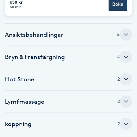
650 kr
Boka
60 min
Brynformning
Brynfärgning
Ansiktsbehandlingar
5
Brynplockning
Bryn & Fransfärgning
4
Bröllopsuppsättning
C
Hot Stone
2
Celluliter
Lymfmassage
2
Coachning
Color correction
koppning
2