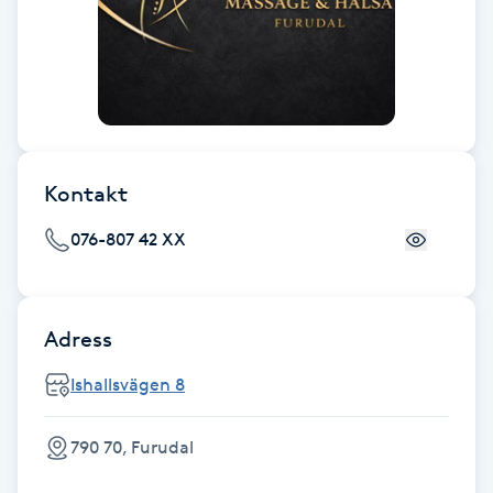
Fransk manikyr
Fransrengöring
Frekvensterapi
Kontakt
Friskvård
076-807 42 XX
Friskvårdsmassage
Frisör
Adress
Ishallsvägen 8
Funktionsanalys
790 70, Furudal
Färgning