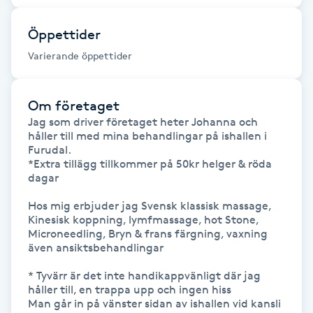
Föning
Öppettider
G
Varierande öppettider
Gel naglar
Om företaget
Gelenaglar
Jag som driver företaget heter Johanna och 
håller till med mina behandlingar på ishallen i 
Gellack
Furudal.

*Extra tillägg tillkommer på 50kr helger & röda 
dagar

Gellack med förstärkning
Hos mig erbjuder jag Svensk klassisk massage, 
Kinesisk koppning, lymfmassage, hot Stone, 
Gravidmassage
Microneedling, Bryn & frans färgning, vaxning 
även ansiktsbehandlingar

Gravidyoga
* Tyvärr är det inte handikappvänligt där jag 
håller till, en trappa upp och ingen hiss

Man går in på vänster sidan av ishallen vid kansli 
Gruppträning