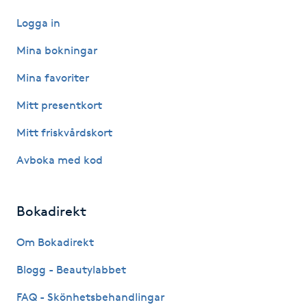
Hot Stone Massage
Logga in
Hot yoga
Mina bokningar
Mina favoriter
Hudföryngring
Mitt presentkort
Huduppstramning
Mitt friskvårdskort
Avboka med kod
Hudvård
Hyaluronsyra
Bokadirekt
Hyperhidros
Om Bokadirekt
Blogg - Beautylabbet
Hypnos
FAQ - Skönhetsbehandlingar