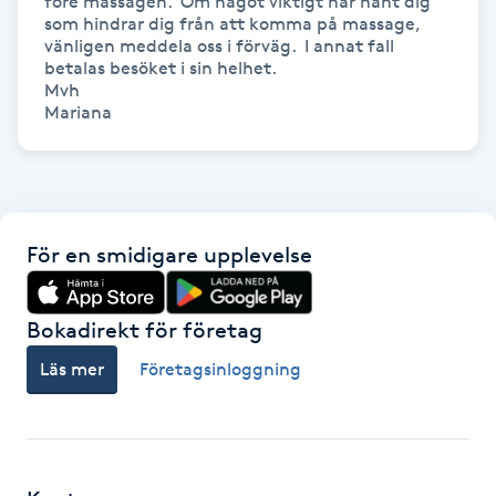
före massagen.  Om något viktigt har hänt dig 
Hot Stone Massage
som hindrar dig från att komma på massage, 
vänligen meddela oss i förväg.  I annat fall 
betalas besöket i sin helhet.

Hot yoga
Mvh 

Mariana 
Hudföryngring
Huduppstramning
För en smidigare upplevelse
Hudvård
Hyaluronsyra
Bokadirekt för företag
Läs mer
Företagsinloggning
Hyperhidros
Hypnos