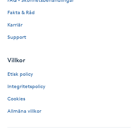
FAQ - Skönhetsbehandlingar
IPL hårborttagning
Fakta & Råd
Karriär
IR-massage
Support
J
Japansk massage
Villkor
K
Etisk policy
K18
Integritetspolicy
Katun fransar
Cookies
Allmäna villkor
Kemisk peeling
Keratinbehandling