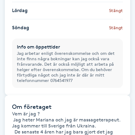
Föning
Lördag
Stängt
G
Söndag
Stängt
Gel naglar
Info om öppettider
Gelenaglar
Jag arbetar enligt överenskommelse och om det
inte finns några bokningar kan jag också vara
Gellack
frånvarande. Det är också möjligt att arbeta på
helger efter överenskommelse. Om du behöver
förtydliga något och jag inte är där är mitt
telefonnummer 0764541977
Gellack med förstärkning
Gravidmassage
Om företaget
Vem är jag ?

Gravidyoga
 Jag heter Mariana och jag är massageterapeut. 
Jag kommer till Sverige från Ukraina.

Gruppträning
  De senaste 4 åren har jag bara gjort det jag 