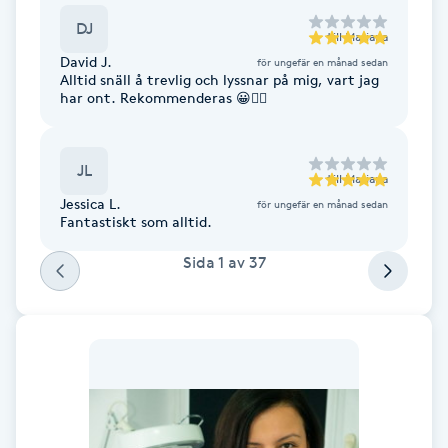
F
DJ
till
Mariana
David J.
för ungefär en månad sedan
Face framing
Alltid snäll å trevlig och lyssnar på mig, vart jag
har ont. Rekommenderas 😀👍🏾
Faceliftmassage
JL
till
Mariana
Fet hårbotten
Jessica L.
för ungefär en månad sedan
Fantastiskt som alltid.
Fettreducering
Sida
1
av
37
Fibromassage
Fillers
Fotmassage