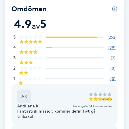
Cryoterapi
Omdömen
D
4.9
5
av
Damklippning
5
(
252
)
Dermapen
4
(
29
)
Diamantslipning
3
(
2
)
E
2
(
0
)
1
(
0
)
Enzympeeling
Extensions
AK
till
Mariana
Andriana K.
för ungefär 14 timmar sedan
Fantastisk massör, kommer definitivt gå
Extensions borttagning
tillbaka!
Eyeliner-tatuering