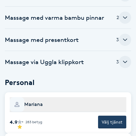
Brynformning
Massage med varma bambu pinnar
2
Brynfärgning
Massage med presentkort
3
Brynplockning
Massage via Uggla klippkort
3
Bröllopsuppsättning
C
Personal
Celluliter
Coachning
Mariana
Color correction
4.9
Välj tjänst
283
betyg