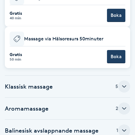
Babylights
Gratis
Boka
40 min
Balayage
Massage via Hälsoresurs 50minuter
Bambumassage
Gratis
Boka
50 min
Barber
Barnklippning
Klassisk massage
5
BIAB
Aromamassage
2
Blowout
Bottenfärg
Balinesisk avslappnande massage
1