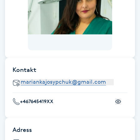
Fotsvamp
Fotvård
Fransar
Fransborttagning
Kontakt
Fransfärgning
Fransförlängning
+467645419XX
Fransförlängning Megavolym
Fransförlängning Volym
Adress