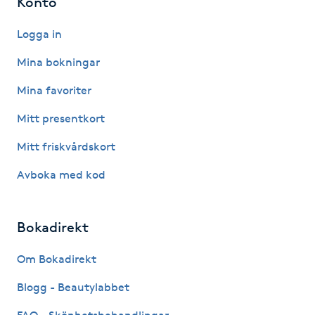
Konto
Hårborttagning
Logga in
Hårbottenbehandling
Mina bokningar
Hårförlängning
Mina favoriter
Mitt presentkort
Hårvård
Mitt friskvårdskort
Hälsa
Avboka med kod
Hälsprickor
Bokadirekt
I
Om Bokadirekt
Idrottsmassage
Blogg - Beautylabbet
IPL