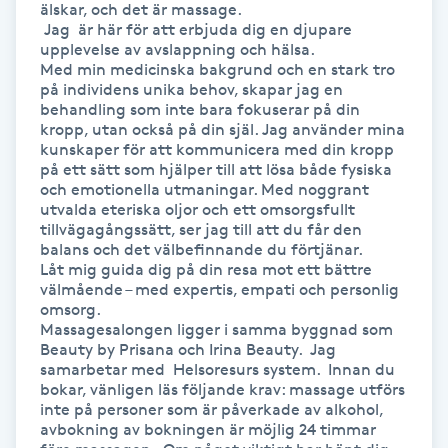
älskar, och det är massage.

 Jag  är här för att erbjuda dig en djupare 
Gua Sha-massage
upplevelse av avslappning och hälsa.

Med min medicinska bakgrund och en stark tro 
H
på individens unika behov, skapar jag en 
behandling som inte bara fokuserar på din 
Hatha Yoga
kropp, utan också på din själ. Jag använder mina 
kunskaper för att kommunicera med din kropp 
på ett sätt som hjälper till att lösa både fysiska 
Headspa
och emotionella utmaningar. Med noggrant 
utvalda eteriska oljor och ett omsorgsfullt 
tillvägagångssätt, ser jag till att du får den 
Healing
balans och det välbefinnande du förtjänar.

Låt mig guida dig på din resa mot ett bättre 
välmående – med expertis, empati och personlig 
Herrklippning
omsorg.

Massagesalongen ligger i samma byggnad som 
HIFU
Beauty by Prisana och Irina Beauty.  Jag 
samarbetar med  Helsoresurs system.  Innan du 
bokar, vänligen läs följande krav: massage utförs 
Hollywood Peel
inte på personer som är påverkade av alkohol, 
avbokning av bokningen är möjlig 24 timmar 