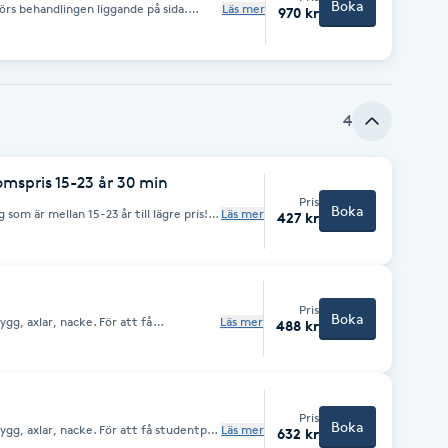
Boka
förs behandlingen liggande på sida.
Läs mer
970 kr
4
spris 15-23 år 30 min
Pris
Boka
som är mellan 15-23 år till lägre pris!
Läs mer
427 kr
tt sätt att ta hand om
roblem
e. Avslappningsmassage syftar till
Pris
Boka
gg, axlar, nacke. För att få
Läs mer
488 kr
studentlegitimation, annars gäller
Pris
Boka
gg, axlar, nacke. För att få studentpris
Läs mer
632 kr
imation, annars gäller ordinariepris.