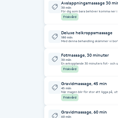
Avslappningsmassage 30 mi
Cryoterapi
30 min
D
För dig som bara behöver komma ner i v
går inte på djupet vid problem, utan not
Friskvård
Endast för avkoppling
Damklippning
Deluxe helkroppsmassage
180 min
Dermapen
Med denna behandling skämmer vi bort 
kropp och sinne. Massagen utförs på
tända ljus och varma handdukar (Malmö). Behandlingstiden var
beroende på innehållet och hur motta
Diamantslipning
Fotmassage, 30 minuter
behandlingstid är 120 minuter, men kan 
behandling börjar går vi först igenom 
30 min
E
anpassa behandling just för dig. När du vill skämma bort dig med det lilla
En avkopplande 30 minuters fot- och underbensmas
extra utöver det vanliga. Manlig Terap
igång blodcirkulationen samt mjukar u
Friskvård
Fotmassage är bra för trötta fötter, k
Enzympeeling
välbefinnande.
Gravidmassage, 45 min
45 min
Extensions
När magen blir för stor att ligga på, u
Fokus ligger på avslappning under en 
Friskvård
Extensions borttagning
Gravidmassage, 60 min
60 min