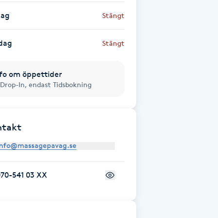
dag
Stängt
dag
Stängt
fo om öppettider
 Drop-In, endast Tidsbokning
ntakt
070-541 03 XX