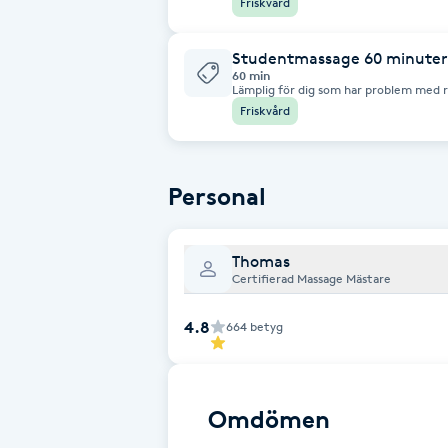
Friskvård
Fotsvamp
Studentmassage 60 minuter
60 min
Fotvård
Lämplig för dig som har problem med ry
krävs uppvisande av giltig studentlegit
Friskvård
Fransar
Personal
Fransborttagning
Fransfärgning
Thomas
Certifierad Massage Mästare
Fransförlängning
4.8
664
betyg
Fransförlängning Megavolym
Omdömen
Fransförlängning Volym