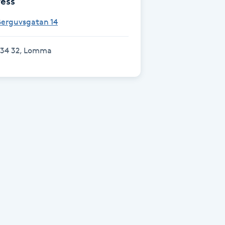
ess
Berguvsgatan 14
234 32, Lomma