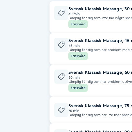
Svensk Klassisk Massage, 30
Babylights
30 min
Lämplig för dig som inte har några spec
ordentlig massage för att komma ner i 
Friskvård
Balayage
Svensk Klassisk Massage, 45
Bambumassage
45 min
Lämplig för dig som har problem med r
Friskvård
Barber
Svensk Klassisk Massage, 60
60 min
Barnklippning
Lämplig för dig som har problem utöver 
problem men vill ha massage på hela b
Friskvård
BIAB
Svensk Klassisk Massage, 75
75 min
Blowout
Lämplig för dig som har lite mer prob
djupet på mer än ett ställe
Bottenfärg