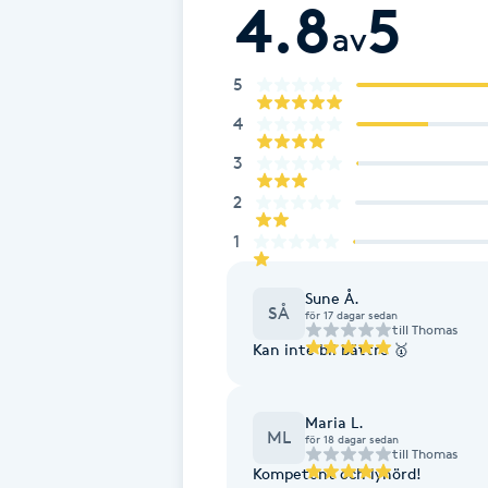
4.8
5
av
Fransk manikyr
5
Fransrengöring
4
Frekvensterapi
3
2
Friskvård
1
Friskvårdsmassage
Sune Å.
SÅ
för 17 dagar sedan
till
Thomas
Frisör
Kan inte bli bättre 🥇
Funktionsanalys
Maria L.
ML
för 18 dagar sedan
till
Thomas
Färgning
Kompetent och lyhörd!