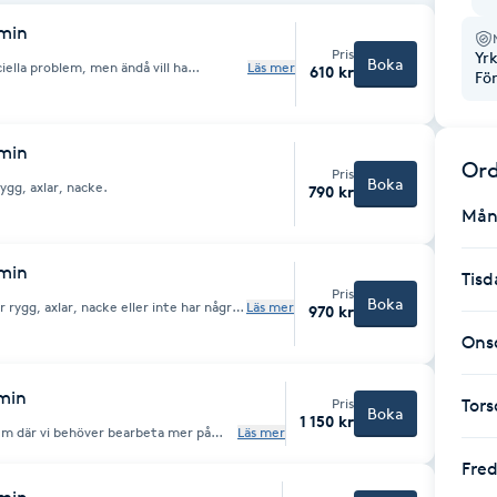
 min
Pris
Yr
Boka
iella problem, men ändå vill ha
Läs mer
610 kr
Fö
varv och slappna av.
 min
Ord
Pris
Boka
ygg, axlar, nacke.
790 kr
Mån
 min
Tisd
Pris
Boka
rygg, axlar, nacke eller inte har några
Läs mer
970 kr
aksidan.
Ons
 min
Pris
Tor
Boka
1 150 kr
lem där vi behöver bearbeta mer på
Läs mer
Fre