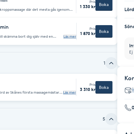
 min
Pris
Boka
1 330 kr
Lör
helkroppsmassage där det mesta gås igenom
Sön
 min
Pris
Boka
1 870 kr
vill skämma bort dig själv med en
Läs mer
lite på djupet och inte bara ytligt.
peciella önskemål.
In
Ej
1
Ko
Pris
Boka
3 310 kr
förd av Skånes första massagemästare
Läs mer
t för en stund. Avslappnande för både
5