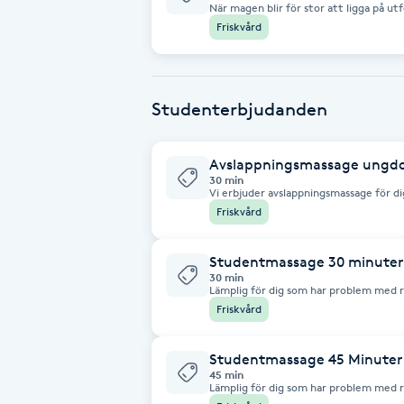
Eyeliner-tatuering
När magen blir för stor att ligga på ut
Fokus Avslappning.
Friskvård
F
Face framing
Studenterbjudanden
Faceliftmassage
Avslappningsmassage ungdom
Fet hårbotten
30 min
Vi erbjuder avslappningsmassage för dig 
En skön och avkopplande massage för rygg och nacke. E
Friskvård
dig själv, stressa av och komma ner i varv! Vi går inte på djupet vid p
Fettreducering
utan noterar dem till ett annat tillfäll
avkoppling och är inte behandlande.
Studentmassage 30 minuter
Fibromassage
30 min
Lämplig för dig som har problem med ry
studentpris krävs uppvisande av giltig 
Friskvård
ordinariepris.
Fillers
Studentmassage 45 Minuter
45 min
Fotmassage
Lämplig för dig som har problem med ry
krävs uppvisande av giltig studentlegit