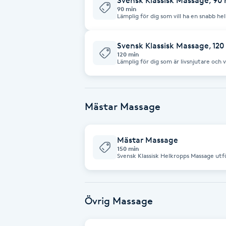
Svensk Klassisk Massage, 90
90 min
Lämplig för dig som vill ha en snabb 
Brynformning
ytligt.
Svensk Klassisk Massage, 120
Brynfärgning
120 min
Lämplig för dig som är livsnjutare och 
helkroppsmassage där vi även hinner gå 
Från topp till tå om du inte själv har s
Brynplockning
Mästar Massage
Bröllopsuppsättning
C
Mästar Massage
Celluliter
150 min
Svensk Klassisk Helkropps Massage ut
får dig att känna dig som en kunglighe
kropp och själ.
Coachning
Övrig Massage
Color correction