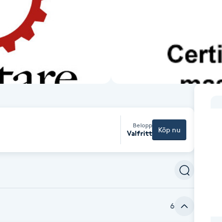
Belopp
Köp nu
Valfritt
6