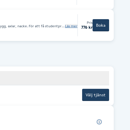
Pris
Boka
gg, axlar, nacke. För att få studentpris
Läs mer
776 kr
imation, annars gäller ordinariepris.
Välj tjänst