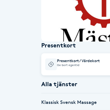
Alternativmedicin
Andningsmassage
Ansiktslyft utan kirurgi
Presentkort
Aromamassage
Ashtanga Yoga
Presentkort / Värdekort
Ge bort egentid
Ayurveda
Alla tjänster
Ayurvedisk Massage
Ansiktsbehandling djuprengörande
Klassisk Svensk Massage
B