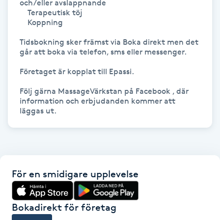
och/eller avslappnande

Föning
    Terapeutisk töj

    Koppning 

G
Tidsbokning sker främst via Boka direkt men det 
Gel naglar
går att boka via telefon, sms eller messenger.

Företaget är kopplat till Epassi.

Gelenaglar
Följ gärna MassageVärkstan på Facebook , där 
information och erbjudanden kommer att 
Gellack
läggas ut. 
Gellack med förstärkning
Gravidmassage
För en smidigare upplevelse
Gravidyoga
Bokadirekt för företag
Gruppträning