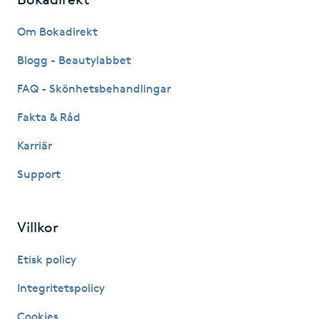
Hot Stone Massage
Om Bokadirekt
Hot yoga
Blogg - Beautylabbet
Hudföryngring
FAQ - Skönhetsbehandlingar
Fakta & Råd
Huduppstramning
Karriär
Hudvård
Support
Hyaluronsyra
Villkor
Hyperhidros
Etisk policy
Hypnos
Integritetspolicy
Cookies