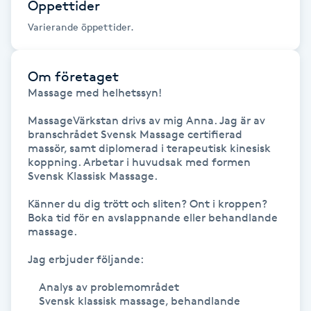
Öppettider
Fransk manikyr
Varierande öppettider.
Fransrengöring
Om företaget
Frekvensterapi
Massage med helhetssyn!

MassageVärkstan drivs av mig Anna. Jag är av 
Friskvård
branschrådet Svensk Massage certifierad 
massör, samt diplomerad i terapeutisk kinesisk 
koppning. Arbetar i huvudsak med formen 
Friskvårdsmassage
Svensk Klassisk Massage.

Känner du dig trött och sliten? Ont i kroppen? 
Frisör
Boka tid för en avslappnande eller behandlande 
massage.

Funktionsanalys
Jag erbjuder följande:

Färgning
    Analys av problemområdet

    Svensk klassisk massage, behandlande 