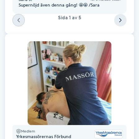
Supernöjd även denna gång! 🤩🤩 /Sara
F
Sida
1
av
5
Face framing
Faceliftmassage
Fet hårbotten
Fettreducering
Fibromassage
Fillers
Fotmassage
Medlem
Yrkesmassörernas Förbund