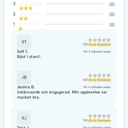
Cryoterapi
3
(
0
)
D
2
(
0
)
Damklippning
1
(
0
)
Dermapen
ST
till
Anna Axelsson
Sofi T.
för 2 månader sedan
Diamantslipning
Bäst i stan!!
E
JB
Enzympeeling
till
Anna Axelsson
Jessica B.
för 4 månader sedan
Inkännande och engagerad. Min upplevelse var
Extensions
mycket bra.
Extensions borttagning
SJ
till
Anna Axelsson
Eyeliner-tatuering
Sara J.
för 6 månader sedan