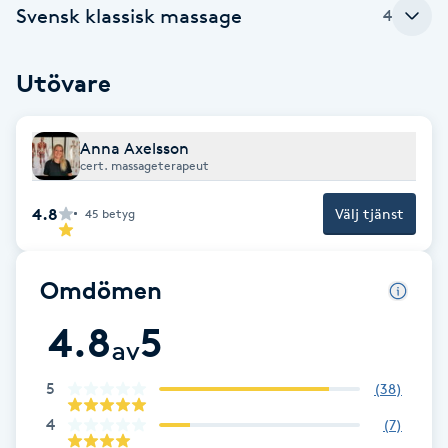
Svensk klassisk massage
4
Brynformning
Utövare
Brynfärgning
Brynplockning
Anna Axelsson
cert. massageterapeut
Bröllopsuppsättning
4.8
Välj tjänst
45
betyg
C
Celluliter
Omdömen
4.8
5
Coachning
av
5
(
38
)
Color correction
4
(
7
)