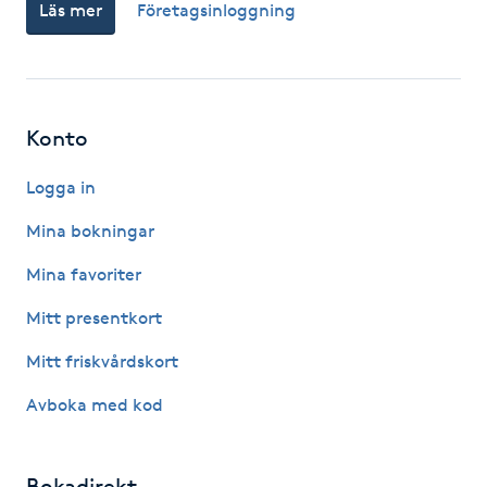
Läs mer
Företagsinloggning
Gua Sha-massage
H
Hatha Yoga
Konto
Logga in
Headspa
Mina bokningar
Healing
Mina favoriter
Herrklippning
Mitt presentkort
Mitt friskvårdskort
HIFU
Avboka med kod
Hollywood Peel
Bokadirekt