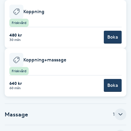
Babylights
Koppning
Friskvård
Balayage
480 kr
Boka
30 min
Bambumassage
Barber
Koppning+massage
Friskvård
Barnklippning
640 kr
Boka
60 min
BIAB
Blowout
Massage
1
Bottenfärg