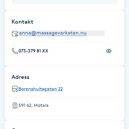
Fotsvamp
Kontakt
Fotvård
Fransar
073-379 81 XX
Fransborttagning
Fransfärgning
Adress
Fransförlängning
Borenshultsgatan 22
Fransförlängning Megavolym
591 62, Motala
Fransförlängning Volym