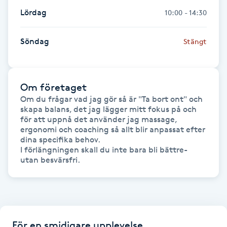
Fransk manikyr
Lördag
10:00 - 14:30
Fransrengöring
Söndag
Stängt
Frekvensterapi
Om företaget
Friskvård
Om du frågar vad jag gör så är "Ta bort ont" och 
skapa balans, det jag lägger mitt fokus på och 
för att uppnå det använder jag massage, 
Friskvårdsmassage
ergonomi och coaching så allt blir anpassat efter 
dina specifika behov. 

I förlängningen skall du inte bara bli bättre- 
Frisör
Funktionsanalys
Färgning
För en smidigare upplevelse