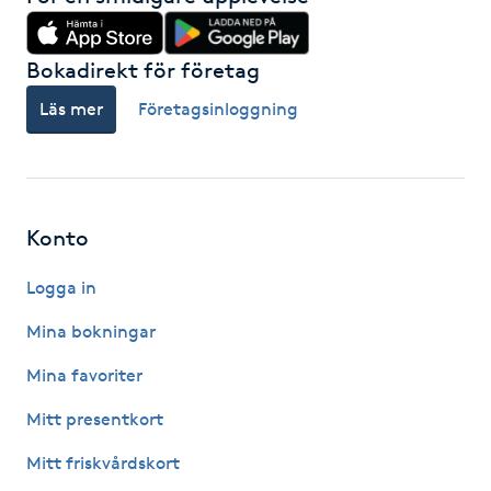
Föning
G
Bokadirekt för företag
Läs mer
Företagsinloggning
Gel naglar
Gelenaglar
Gellack
Konto
Logga in
Gellack med förstärkning
Mina bokningar
Gravidmassage
Mina favoriter
Gravidyoga
Mitt presentkort
Mitt friskvårdskort
Gruppträning