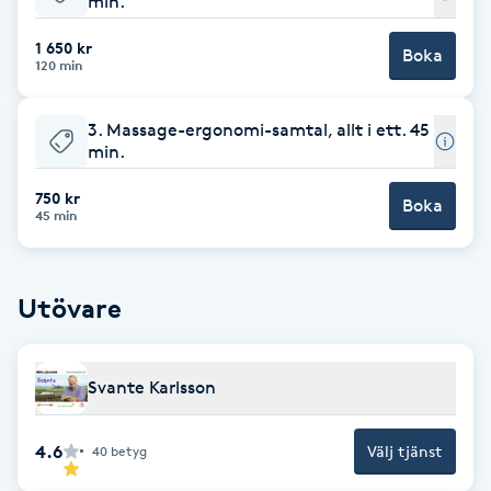
min.
Babylights
1 650 kr
Boka
120 min
Balayage
3. Massage-ergonomi-samtal, allt i ett. 45
min.
Bambumassage
750 kr
Boka
45 min
Barber
Barnklippning
Utövare
BIAB
Svante Karlsson
Blowout
4.6
Välj tjänst
40
betyg
Bottenfärg