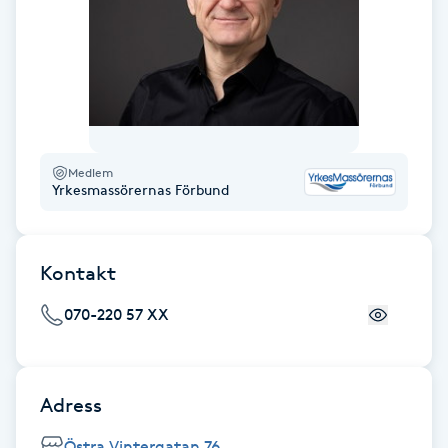
F
Face framing
Faceliftmassage
Medlem
Fet hårbotten
Yrkesmassörernas Förbund
Fettreducering
Kontakt
Fibromassage
070-220 57 XX
Fillers
Adress
Fotmassage
Östra Vintergatan 76