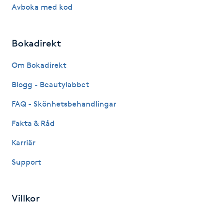
Avboka med kod
Gua Sha-massage
H
Bokadirekt
Hatha Yoga
Om Bokadirekt
Blogg - Beautylabbet
Headspa
FAQ - Skönhetsbehandlingar
Healing
Fakta & Råd
Herrklippning
Karriär
Support
HIFU
Hollywood Peel
Villkor