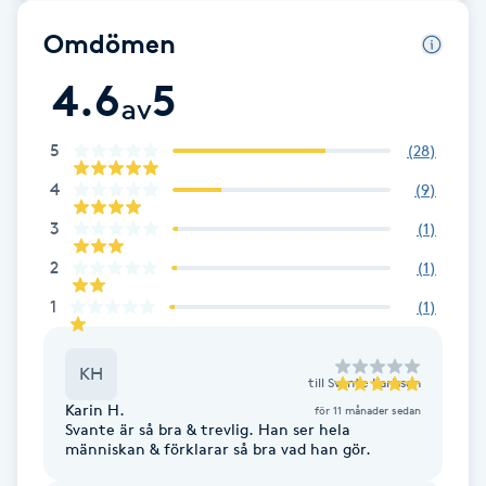
Omdömen
Brynformning
4.6
5
Brynfärgning
av
5
(
28
)
Brynplockning
4
(
9
)
Bröllopsuppsättning
3
(
1
)
C
2
(
1
)
1
(
1
)
Celluliter
Coachning
KH
till
Svante Karlsson
Karin H.
för 11 månader sedan
Color correction
Svante är så bra & trevlig. Han ser hela
människan & förklarar så bra vad han gör.