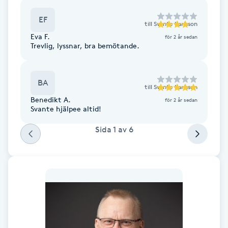
Cryoterapi
D
EF
till
Svante Karlsson
Eva F.
för 2 år sedan
Damklippning
Trevlig, lyssnar, bra bemötande.
Dermapen
BA
till
Svante Karlsson
Diamantslipning
Benedikt A.
för 2 år sedan
Svante hjälpee altid!
E
Sida
1
av
6
Enzympeeling
Extensions
Extensions borttagning
Eyeliner-tatuering