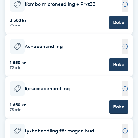
Kombo microneedling + Prxt33
Babylights
3 500 kr
Boka
75 min
Balayage
Bambumassage
Acnebehandling
1 550 kr
Barber
Boka
75 min
Barnklippning
Rosaceabehandling
BIAB
1 650 kr
Boka
75 min
Blowout
Lyxbehandling för mogen hud
Bottenfärg