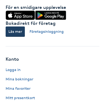
Hårborttagning
För en smidigare upplevelse
Hårbottenbehandling
Bokadirekt för företag
Hårförlängning
Läs mer
Företagsinloggning
Hårvård
Hälsa
Konto
Hälsprickor
Logga in
I
Mina bokningar
Idrottsmassage
Mina favoriter
Mitt presentkort
IPL