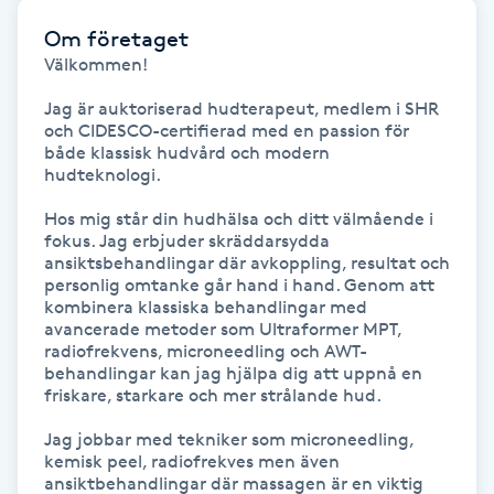
Om företaget
Gua Sha-massage
Välkommen!

H
Jag är auktoriserad hudterapeut, medlem i SHR 
och CIDESCO-certifierad med en passion för 
Hatha Yoga
både klassisk hudvård och modern 
hudteknologi.

Headspa
Hos mig står din hudhälsa och ditt välmående i 
fokus. Jag erbjuder skräddarsydda 
Healing
ansiktsbehandlingar där avkoppling, resultat och 
personlig omtanke går hand i hand. Genom att 
kombinera klassiska behandlingar med 
Herrklippning
avancerade metoder som Ultraformer MPT, 
radiofrekvens, microneedling och AWT-
behandlingar kan jag hjälpa dig att uppnå en 
HIFU
friskare, starkare och mer strålande hud. 

Jag jobbar med tekniker som microneedling, 
Hollywood Peel
kemisk peel, radiofrekves men även 
ansiktbehandlingar där massagen är en viktig 