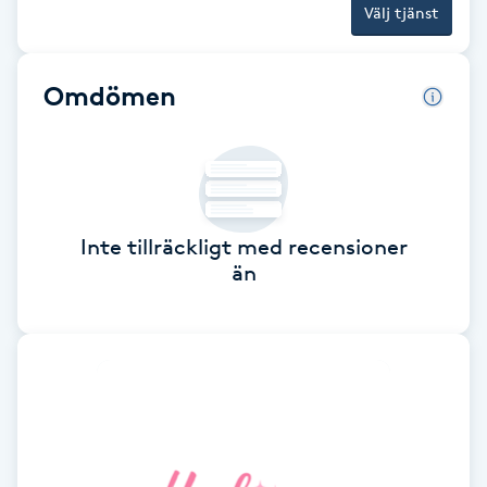
Välj tjänst
F
Face framing
Omdömen
Faceliftmassage
Fet hårbotten
Inte tillräckligt med recensioner
Fettreducering
än
Fibromassage
Fillers
Fotmassage