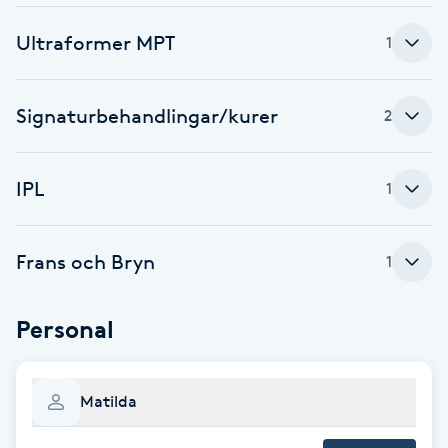
Cryoterapi
D
Ultraformer MPT
1
Damklippning
Signaturbehandlingar/kurer
2
Dermapen
IPL
1
Diamantslipning
E
Frans och Bryn
1
Enzympeeling
Personal
Extensions
Extensions borttagning
Matilda
Eyeliner-tatuering