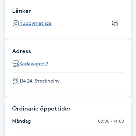
Fransk manikyr
Länkar
Fransrengöring
hudbymatilda
Frekvensterapi
Adress
Friskvård
Karlavägen 7
Friskvårdsmassage
114 24, Stockholm
Frisör
Ordinarie öppettider
Funktionsanalys
Måndag
09:00 - 14:00
Färgning