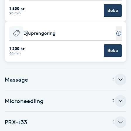
1 850 kr
Boka
Brynformning
90 min
Brynfärgning
Djuprengöring
Brynplockning
1 200 kr
Boka
60 min
Bröllopsuppsättning
C
Massage
1
Celluliter
Coachning
Microneedling
2
Color correction
PRX-t33
1