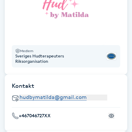
Fotsvamp
Fotvård
Fransar
Medlem
Fransborttagning
Sveriges Hudterapeuters
Riksorganisation
Fransfärgning
Kontakt
Fransförlängning
Fransförlängning Megavolym
+467046727XX
Fransförlängning Volym