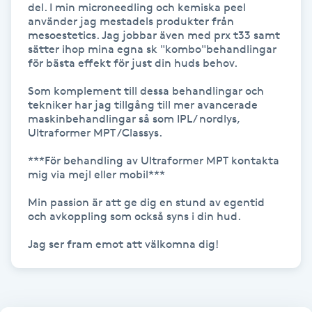
del. I min microneedling och kemiska peel 
Hot Stone Massage
använder jag mestadels produkter från 
mesoestetics. Jag jobbar även med prx t33 samt 
Hot yoga
sätter ihop mina egna sk "kombo"behandlingar 
för bästa effekt för just din huds behov.

Hudföryngring
Som komplement till dessa behandlingar och 
tekniker har jag tillgång till mer avancerade 
maskinbehandlingar så som IPL/ nordlys, 
Huduppstramning
Ultraformer MPT /Classys.

***För behandling av Ultraformer MPT kontakta 
Hudvård
mig via mejl eller mobil***

Min passion är att ge dig en stund av egentid 
Hyaluronsyra
och avkoppling som också syns i din hud.

Hyperhidros
Jag ser fram emot att välkomna dig!
Hypnos