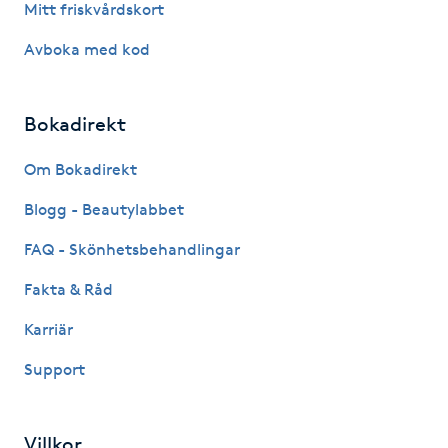
Mitt friskvårdskort
IPL hårborttagning
Avboka med kod
IR-massage
Bokadirekt
J
Om Bokadirekt
Japansk massage
K
Blogg - Beautylabbet
FAQ - Skönhetsbehandlingar
K18
Fakta & Råd
Katun fransar
Karriär
Kemisk peeling
Support
Keratinbehandling
Villkor