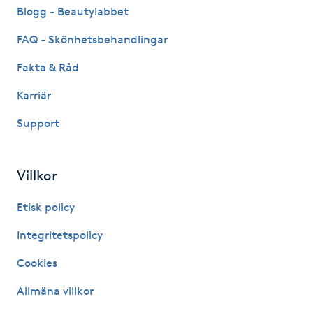
Hot Stone Massage
Blogg - Beautylabbet
FAQ - Skönhetsbehandlingar
Hot yoga
Fakta & Råd
Hudföryngring
Karriär
Support
Huduppstramning
Hudvård
Villkor
Hyaluronsyra
Etisk policy
Integritetspolicy
Hyperhidros
Cookies
Hypnos
Allmäna villkor