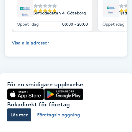
Föning
Byfogdegatan 4, Göteborg
Tjäder
G
Öppet idag
08:00 - 20:00
Öppet idag
Gel naglar
Visa alla adresser
Gelenaglar
Gellack
Gellack med förstärkning
För en smidigare upplevelse
Gravidmassage
Bokadirekt för företag
Gravidyoga
Läs mer
Företagsinloggning
Gruppträning