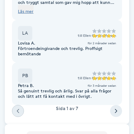
Cryoterapi
och tryggt samtal som gav mig hopp att kunna
förbättra min hälsa. Du kommer att få
D
Läs mer
rekommendationer av mig. Nu börjar min resa.
🌸
Damklippning
LA
till
Ellen Christoffersen
Dermapen
Lovisa A.
för 2 månader sedan
Förtroendeingivande och trevlig. Proffsigt
bemötande
Diamantslipning
E
PB
till
Ellen Christoffersen
Enzympeeling
Petra B.
för 3 månader sedan
Så genuint trevlig och ärlig. Svar på alla frågor
och lätt att få kontakt med i övrigt.
Extensions
Sida
1
av
7
Extensions borttagning
Eyeliner-tatuering