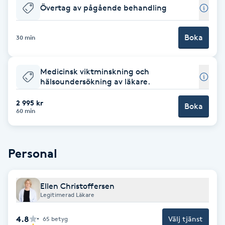
Övertag av pågående behandling
Babylights
Boka
30 min
Balayage
Medicinsk viktminskning och
Bambumassage
hälsoundersökning av läkare.
Barber
2 995 kr
Boka
60 min
Barnklippning
Personal
BIAB
Ellen Christoffersen
Blowout
Legitimerad Läkare
Bottenfärg
4.8
Välj tjänst
65
betyg