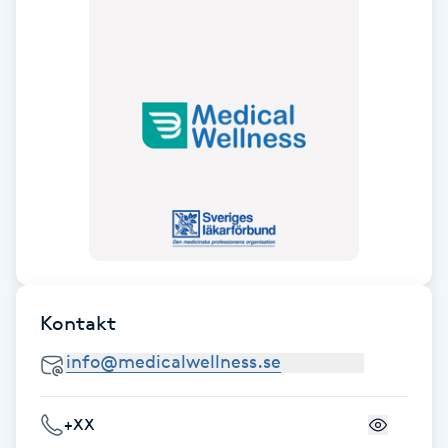
F
Face framing
Faceliftmassage
Fet hårbotten
Fettreducering
Fibromassage
Kontakt
Fillers
Fotmassage
+XX