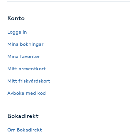
Gua Sha-massage
Konto
H
Logga in
Hatha Yoga
Mina bokningar
Headspa
Mina favoriter
Mitt presentkort
Healing
Mitt friskvårdskort
Herrklippning
Avboka med kod
HIFU
Bokadirekt
Hollywood Peel
Om Bokadirekt