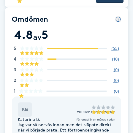
Brynformning
Omdömen
Brynfärgning
4.8
5
av
Brynplockning
5
(
55
)
4
(
10
)
Bröllopsuppsättning
3
(
0
)
C
2
(
0
)
Celluliter
1
(
0
)
Coachning
KB
till
Ellen Christoffersen
Color correction
Katarina B.
för ungefär en månad sedan
Jag var så nervös innan men det släppte direkt
när vi började prata. Ett förtroendeingivande