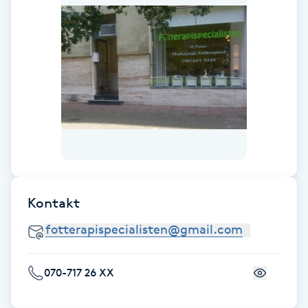
Gua Sha-massage
H
Hatha Yoga
Headspa
Healing
Herrklippning
Kontakt
HIFU
070-717 26 XX
Hollywood Peel