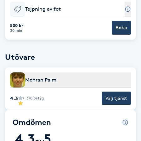
Fotsvamp
Tejpning av fot
Fotvård
500 kr
Boka
30 min
Fransar
Utövare
Fransborttagning
Fransfärgning
Mehran Palm
Fransförlängning
4.3
Välj tjänst
370
betyg
Fransförlängning Megavolym
Omdömen
Fransförlängning Volym
4.3
5
av