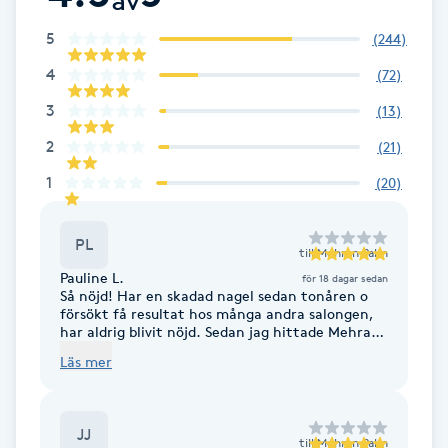
Fransk manikyr
5
(
244
)
4
(
72
)
Fransrengöring
3
(
13
)
Frekvensterapi
2
(
21
)
1
(
20
)
Friskvård
Friskvårdsmassage
PL
till
Mehran Palm
Pauline L.
för 18 dagar sedan
Så nöjd! Har en skadad nagel sedan tonåren o
Frisör
försökt få resultat hos många andra salongen,
har aldrig blivit nöjd. Sedan jag hittade Mehran
behöver jag aldrig gömma fötterna om
Funktionsanalys
Läs mer
sommaren längre, den fula nageln är fin igen!
Tack Mehran!
Färgning
JJ
till
Mehran Palm