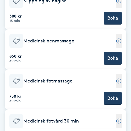
Klippning av naglar
Brynformning
300 kr
Boka
15 min
Brynfärgning
Medicinsk benmassage
Brynplockning
850 kr
Boka
Bröllopsuppsättning
30 min
C
Medicinsk fotmassage
Celluliter
750 kr
Boka
Coachning
30 min
Color correction
Medicinsk fotvård 30 min