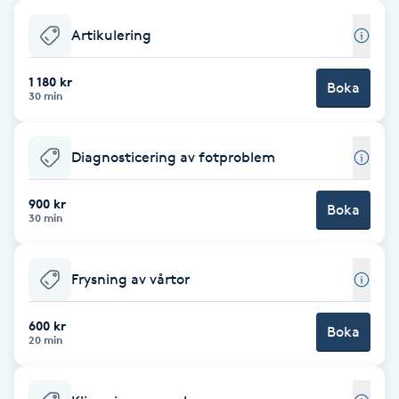
Babylights
Artikulering
Balayage
1 180 kr
Boka
30 min
Bambumassage
Diagnosticering av fotproblem
Barber
900 kr
Boka
30 min
Barnklippning
Frysning av vårtor
BIAB
600 kr
Blowout
Boka
20 min
Bottenfärg