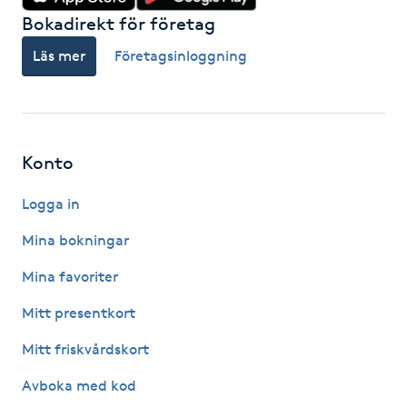
Bokadirekt för företag
IPL hårborttagning
Läs mer
Företagsinloggning
IR-massage
J
Japansk massage
Konto
K
Logga in
K18
Mina bokningar
Mina favoriter
Katun fransar
Mitt presentkort
Kemisk peeling
Mitt friskvårdskort
Keratinbehandling
Avboka med kod