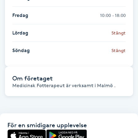
Hårborttagning
Fredag
10:00 - 18:00
Hårbottenbehandling
Lördag
Stängt
Hårförlängning
Söndag
Stängt
Hårvård
Hälsa
Om företaget
Medicinsk Fotterapeut är verksamt i Malmö .
Hälsprickor
I
Idrottsmassage
För en smidigare upplevelse
IPL