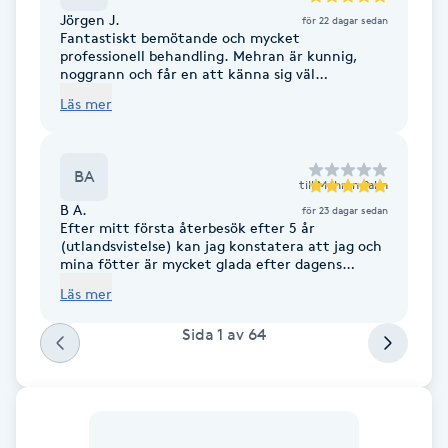
Föning
Jörgen J.
för 22 dagar sedan
Fantastiskt bemötande och mycket
G
professionell behandling. Mehran är kunnig,
noggrann och får en att känna sig väl
omhändertagen. Rekommenderas varmt!
Gel naglar
Läs mer
Gelenaglar
BA
till
Mehran Palm
B A.
Gellack
för 23 dagar sedan
Efter mitt första återbesök efter 5 år
(utlandsvistelse) kan jag konstatera att jag och
mina fötter är mycket glada efter dagens
Gellack med förstärkning
behandling. Som alltid ett trevligt bemötande
Läs mer
tillsammans med goda råd för bättre fothälsa
Gravidmassage
Sida
1
av
64
Gravidyoga
Gruppträning