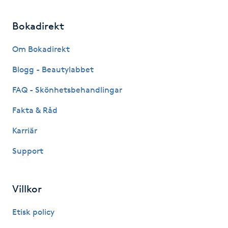
Kinesiologi
Bokadirekt
Kinesisk medicin
Om Bokadirekt
Blogg - Beautylabbet
Kiropraktik
FAQ - Skönhetsbehandlingar
Klangmassage
Fakta & Råd
Klippning
Karriär
Support
Klippning & Slingor
Klippning ungdom
Villkor
Etisk policy
Koppningsmassage