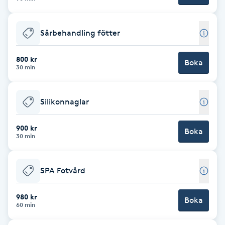
F
Sårbehandling fötter
Face framing
800 kr
Boka
Faceliftmassage
30 min
Fet hårbotten
Silikonnaglar
Fettreducering
900 kr
Boka
30 min
Fibromassage
SPA Fotvård
Fillers
980 kr
Boka
60 min
Fotmassage