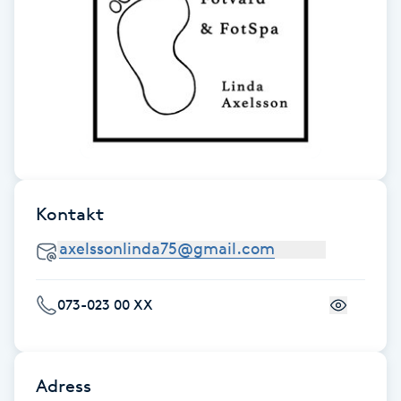
F
Face framing
Faceliftmassage
Fet hårbotten
Kontakt
Fettreducering
Fibromassage
073-023 00 XX
Fillers
Fotmassage
Adress