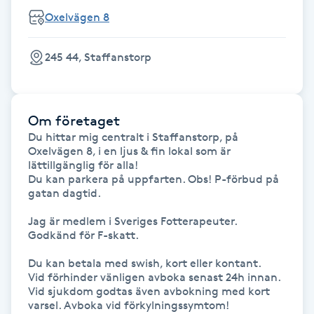
Fotsvamp
Oxelvägen 8
Fotvård
245 44, Staffanstorp
Fransar
Om företaget
Fransborttagning
Du hittar mig centralt i Staffanstorp, på 
Oxelvägen 8, i en ljus & fin lokal som är 
lättillgänglig för alla! 

Fransfärgning
Du kan parkera på uppfarten. Obs! P-förbud på 
gatan dagtid.

Fransförlängning
Jag är medlem i Sveriges Fotterapeuter. 

Godkänd för F-skatt.

Fransförlängning Megavolym
Du kan betala med swish, kort eller kontant. 

Vid förhinder vänligen avboka senast 24h innan. 
Fransförlängning Volym
Vid sjukdom godtas även avbokning med kort 
varsel. Avboka vid förkylningssymtom!
