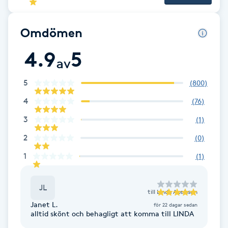
Brynformning
Omdömen
Brynfärgning
4.9
5
av
Brynplockning
5
(
800
)
4
(
76
)
Bröllopsuppsättning
3
(
1
)
C
2
(
0
)
Celluliter
1
(
1
)
Coachning
JL
till
Linda Axelsson
Color correction
Janet L.
för 22 dagar sedan
alltid skönt och behagligt att komma till LINDA