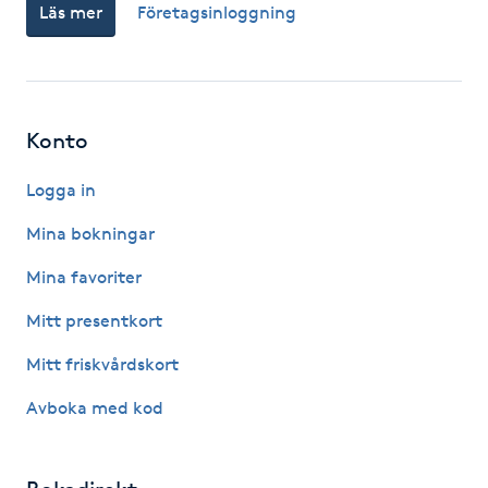
Läs mer
Företagsinloggning
Föning
G
Gel naglar
Konto
Gelenaglar
Logga in
Gellack
Mina bokningar
Mina favoriter
Gellack med förstärkning
Mitt presentkort
Gravidmassage
Mitt friskvårdskort
Avboka med kod
Gravidyoga
Gruppträning