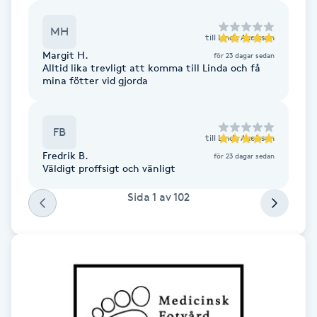
Cryoterapi
D
MH
till
Linda Axelsson
Margit H.
för 23 dagar sedan
Damklippning
Alltid lika trevligt att komma till Linda och få
mina fötter vid gjorda
Dermapen
FB
Diamantslipning
till
Linda Axelsson
Fredrik B.
för 23 dagar sedan
E
Väldigt proffsigt och vänligt
Enzympeeling
Sida
1
av
102
Extensions
Extensions borttagning
Eyeliner-tatuering