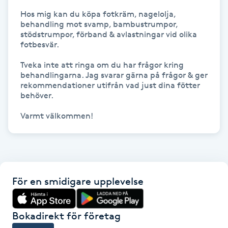
Fransk manikyr
Hos mig kan du köpa fotkräm, nagelolja, 
behandling mot svamp, bambustrumpor, 
stödstrumpor, förband & avlastningar vid olika 
Fransrengöring
fotbesvär.

Tveka inte att ringa om du har frågor kring 
Frekvensterapi
behandlingarna. Jag svarar gärna på frågor & ger 
rekommendationer utifrån vad just dina fötter 
behöver.

Friskvård
Varmt välkommen!
Friskvårdsmassage
Frisör
För en smidigare upplevelse
Funktionsanalys
Färgning
Bokadirekt för företag