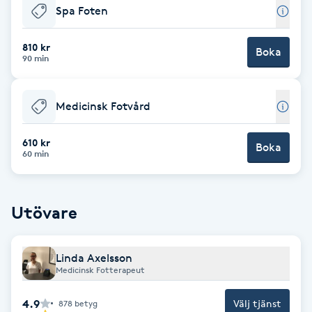
Spa Foten
Babylights
810 kr
Boka
90 min
Balayage
Bambumassage
Medicinsk Fotvård
Barber
610 kr
Boka
60 min
Barnklippning
Utövare
BIAB
Linda Axelsson
Blowout
Medicinsk Fotterapeut
Bottenfärg
4.9
Välj tjänst
878
betyg