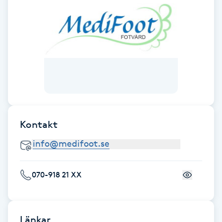
F
Face framing
Faceliftmassage
Fet hårbotten
Fettreducering
Kontakt
Fibromassage
070-918 21 XX
Fillers
Fotmassage
Länkar