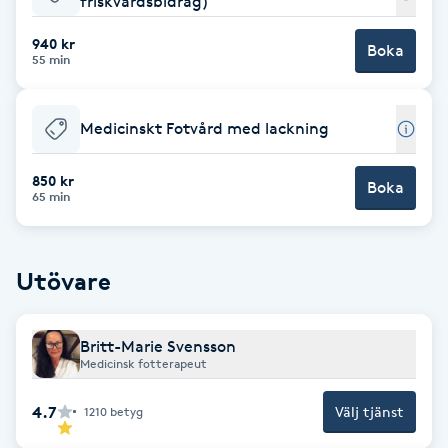
friskvårdsbidrag)
Babylights
940 kr
Boka
55 min
Balayage
Medicinskt Fotvård med lackning
Bambumassage
850 kr
Boka
65 min
Barber
Barnklippning
Utövare
BIAB
Britt-Marie Svensson
Medicinsk fotterapeut
Blowout
4.7
Välj tjänst
1210
betyg
Bottenfärg