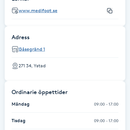
Fotsvamp
www.medifoot.se
Fotvård
Adress
Fransar
Gåsegränd 1
Fransborttagning
271 34, Ystad
Fransfärgning
Fransförlängning
Ordinarie öppettider
Fransförlängning Megavolym
Måndag
09:00 - 17:00
Fransförlängning Volym
Tisdag
09:00 - 17:00