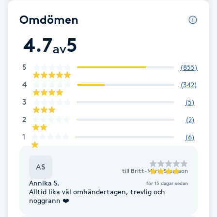
Omdömen
Brynformning
4.7
5
Brynfärgning
av
5
(
855
)
Brynplockning
4
(
342
)
Bröllopsuppsättning
3
(
5
)
C
2
(
2
)
1
(
6
)
Celluliter
Coachning
AS
till
Britt-Marie Svensson
Annika S.
för 15 dagar sedan
Color correction
Alltid lika väl omhändertagen, trevlig och
noggrann ❤️