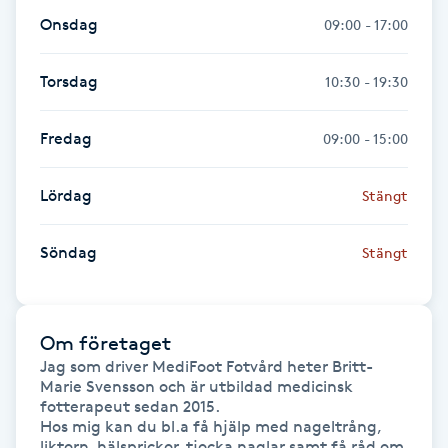
Fransk manikyr
Onsdag
09:00 - 17:00
Fransrengöring
Torsdag
10:30 - 19:30
Frekvensterapi
Fredag
09:00 - 15:00
Friskvård
Lördag
Stängt
Friskvårdsmassage
Söndag
Stängt
Frisör
Om företaget
Funktionsanalys
Jag som driver MediFoot Fotvård heter Britt-
Marie Svensson och är utbildad medicinsk 
fotterapeut sedan 2015.

Färgning
Hos mig kan du bl.a få hjälp med nageltrång, 
liktorn, hälsprickor, tjocka naglar samt få råd om 