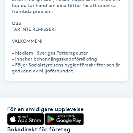
hur du tar hand om dina fötter för att undvika 
Föning
framtida problem.

G
OBS! 

TAR INTE REMISSER!

Gel naglar
VÄLKOMMEN!

Gelenaglar
- Medlem i Sveriges Fotterapeuter

- Innehar behandlingsskadeförsäkring

Gellack
- Följer Socialstyrelsens hygienföreskrifter och är  
godkänd av Miljöförbundet
Gellack med förstärkning
Gravidmassage
För en smidigare upplevelse
Gravidyoga
Bokadirekt för företag
Gruppträning