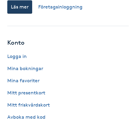
Läs mer
Företagsinloggning
Gua Sha-massage
H
Hatha Yoga
Konto
Headspa
Logga in
Mina bokningar
Healing
Mina favoriter
Herrklippning
Mitt presentkort
Mitt friskvårdskort
HIFU
Avboka med kod
Hollywood Peel