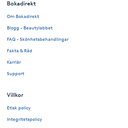
Bokadirekt
Hot Stone Massage
Om Bokadirekt
Hot yoga
Blogg - Beautylabbet
Hudföryngring
FAQ - Skönhetsbehandlingar
Fakta & Råd
Huduppstramning
Karriär
Hudvård
Support
Hyaluronsyra
Villkor
Hyperhidros
Etisk policy
Hypnos
Integritetspolicy