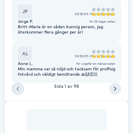
Cryoterapi
D
JP
till
Britt-Marie Svensson
Jorge P.
för 30 dagar sedan
Damklippning
Britt-Marie är en sådan kunnig person, jag
återkommer flera gånger per år!
Dermapen
AL
till
Britt-Marie Svensson
Diamantslipning
Anne L.
för ungefär en månad sedan
E
Min mamma var så nöjd och tacksam för proffsig
fotvård och väldigt bemötande 🙏🙌👏🏻
Enzympeeling
Sida
1
av
98
Extensions
Extensions borttagning
Eyeliner-tatuering