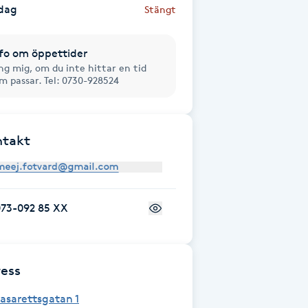
dag
Stängt
fo om öppettider
ng mig, om du inte hittar en tid
m passar. Tel: 0730-928524
ntakt
073-092 85 XX
ess
asarettsgatan 1