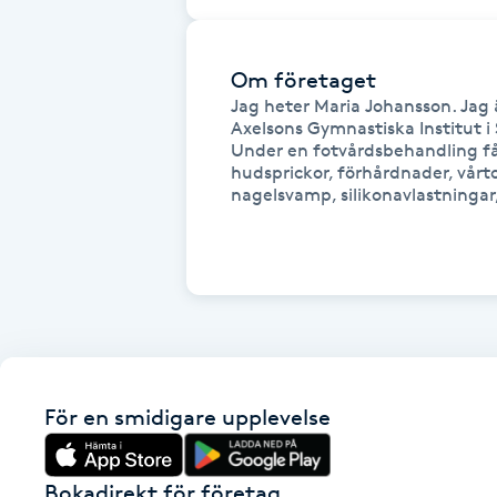
Cryoterapi
D
Om företaget
Damklippning
Jag heter Maria Johansson. Jag ä
Axelsons Gymnastiska Institut i
Under en fotvårdsbehandling få
Dermapen
hudsprickor, förhårdnader, vårtor
nagelsvamp, silikonavlastningar,
Diamantslipning
E
Enzympeeling
Extensions
För en smidigare upplevelse
Extensions borttagning
Bokadirekt för företag