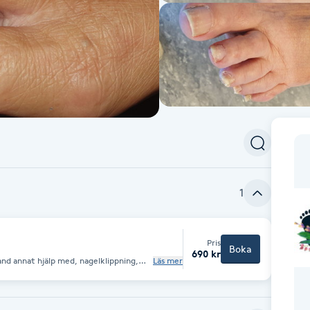
1
Pris
Boka
690 kr
and annat hjälp med, nagelklippning,
Läs mer
tornar, nageltrång, nagelkorrigering,
& råd med mera.