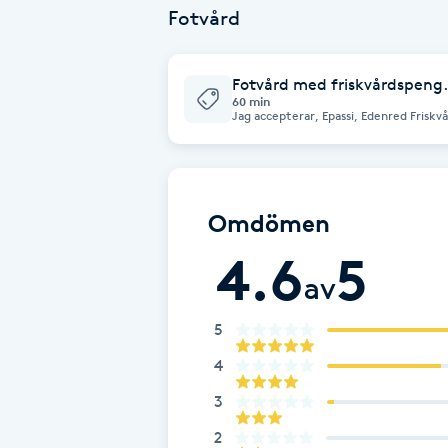
Fotvård
Babylights
Fotvård med friskvårdspeng.
Balayage
60 min
Jag accepterar, Epassi, Edenred Frisk
personnummer. Pga. nu gällande regler från skatteverket, tillkommer moms,
vid nyttjande av friskvårdsbidrag. Pris
Bambumassage
friskvårdsbidraget.
Barber
Omdömen
4.6
5
Barnklippning
av
BIAB
5
4
Blowout
3
Bottenfärg
2