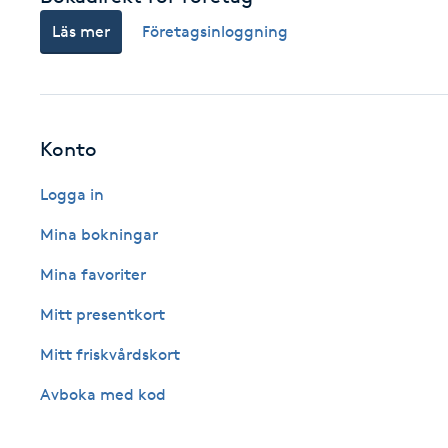
Eyeliner-tatuering
Läs mer
Företagsinloggning
F
Face framing
Faceliftmassage
Konto
Logga in
Fet hårbotten
Mina bokningar
Fettreducering
Mina favoriter
Fibromassage
Mitt presentkort
Mitt friskvårdskort
Fillers
Avboka med kod
Fotmassage