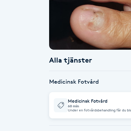
Alternativmedicin
Andningsmassage
Ansiktslyft utan kirurgi
Aromamassage
Alla tjänster
Ashtanga Yoga
Medicinsk Fotvård
Ayurveda
Medicinsk Fotvård
Ayurvedisk Massage
60 min
Under en fotvårdsbehandling får du bl
hudsprickor, förhårdnader, vårtor, lik
nagelsvamp, silikonavlastningar, tips 
Ansiktsbehandling djuprengörande
B