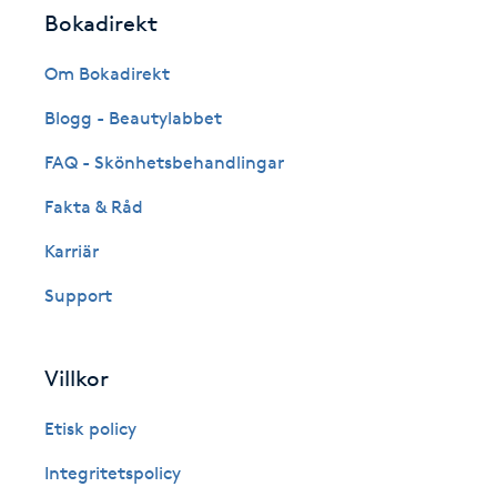
Bokadirekt
Fotsvamp
Om Bokadirekt
Fotvård
Blogg - Beautylabbet
Fransar
FAQ - Skönhetsbehandlingar
Fakta & Råd
Fransborttagning
Karriär
Fransfärgning
Support
Fransförlängning
Villkor
Fransförlängning Megavolym
Etisk policy
Fransförlängning Volym
Integritetspolicy