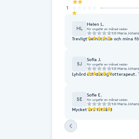
1
Brynformning
Helen L.
HL
för ungefär en månad sedan
Brynfärgning
till
Maria Johan
Trevligt bemötande och mina föt
Brynplockning
Sofia J.
SJ
för ungefär en månad sedan
Bröllopsuppsättning
till
Maria Johan
Lyhörd och duktig fotterapeut. 
C
Celluliter
Sofie E.
SE
för ungefär en månad sedan
till
Maria Johan
Coachning
Mycket bra fotvård
Color correction