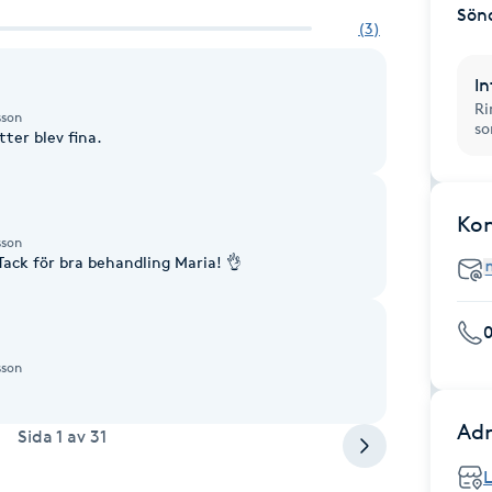
Sön
(
3
)
In
Ri
sson
so
ter blev fina.
Ko
sson
Tack för bra behandling Maria! 👌
sson
Adr
Sida
1
av
31
L