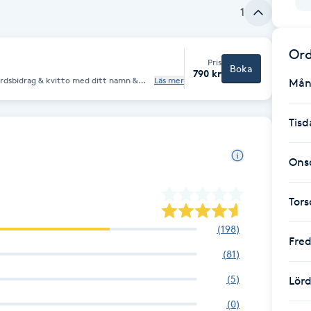
1
Ord
Pris
Boka
790 kr
vårdsbidrag & kvitto med ditt namn &
Läs mer
Mån
et är 799 kr för fotvård som betalas med
Tisd
Ons
Tor
(
198
)
Fre
(
81
)
(
5
)
Lör
(
0
)