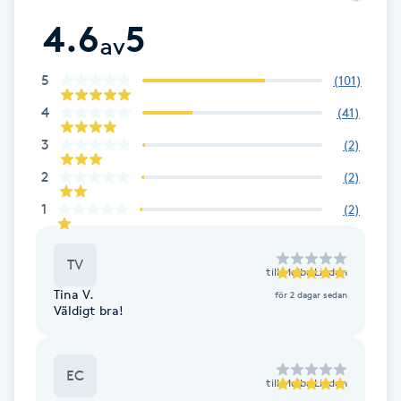
Cryoterapi
mer bekväma fötter. Varmt välkommen!
4.6
5
D
av
Damklippning
5
(
101
)
4
(
41
)
Dermapen
3
(
2
)
Diamantslipning
2
(
2
)
E
1
(
2
)
Enzympeeling
TV
till
Melba Linden
Tina V.
för 2 dagar sedan
Extensions
Väldigt bra!
Extensions borttagning
EC
till
Melba Linden
Eyeliner-tatuering