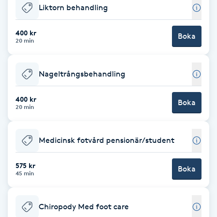
Liktorn behandling
Babylights
400 kr
Boka
20 min
Balayage
Bambumassage
Nageltrångsbehandling
Barber
400 kr
Boka
20 min
Barnklippning
Medicinsk fotvård pensionär/student
BIAB
575 kr
Boka
45 min
Blowout
Chiropody Med foot care
Bottenfärg