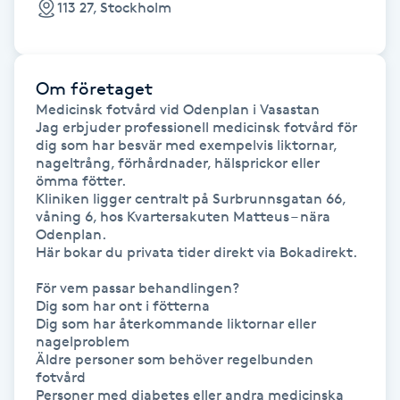
113 27, Stockholm
Fransk manikyr
Fransrengöring
Om företaget
Medicinsk fotvård vid Odenplan i Vasastan

Frekvensterapi
Jag erbjuder professionell medicinsk fotvård för 
dig som har besvär med exempelvis liktornar, 
nageltrång, förhårdnader, hälsprickor eller 
Friskvård
ömma fötter.

Kliniken ligger centralt på Surbrunnsgatan 66, 
våning 6, hos Kvartersakuten Matteus – nära 
Friskvårdsmassage
Odenplan.

Här bokar du privata tider direkt via Bokadirekt.

Frisör
För vem passar behandlingen?

Dig som har ont i fötterna

Funktionsanalys
Dig som har återkommande liktornar eller 
nagelproblem

Äldre personer som behöver regelbunden 
Färgning
fotvård

Personer med diabetes eller andra medicinska 