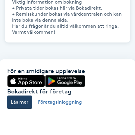
Viktig information om bokning

• Privata tider bokas här via Bokadirekt.

Gua Sha-massage
• Remisskunder bokas via vårdcentralen och kan 
inte boka via denna sida.

H
Har du frågor är du alltid välkommen att ringa.

Hatha Yoga
Headspa
För en smidigare upplevelse
Healing
Herrklippning
Bokadirekt för företag
Läs mer
Företagsinloggning
HIFU
Hollywood Peel