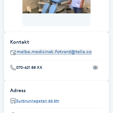
Fotsvamp
Fotvård
Fransar
Kontakt
Fransborttagning
Fransfärgning
070-621 88 XX
Fransförlängning
Adress
Fransförlängning Megavolym
Surbrunnsgatan 66 6tr
Fransförlängning Volym