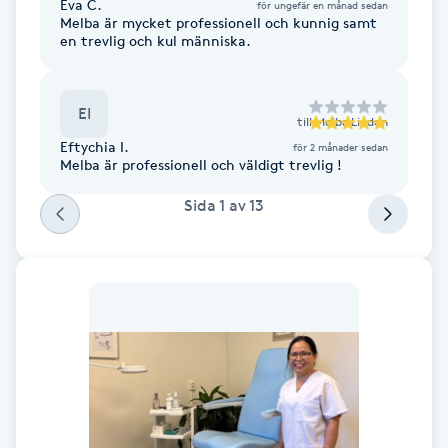
Eva C.
för ungefär en månad sedan
Melba är mycket professionell och kunnig samt
F
en trevlig och kul människa.
Face framing
EI
till
Melba Linden
Faceliftmassage
Eftychia I.
för 2 månader sedan
Melba är professionell och väldigt trevlig !
Fet hårbotten
Sida
1
av
13
Fettreducering
Fibromassage
Fillers
Fotmassage