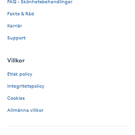
FAQ - Skönhetsbehandlingar
Hårborttagning
Fakta & Råd
Hårbottenbehandling
Karriär
Hårförlängning
Support
Hårvård
Villkor
Hälsa
Etisk policy
Integritetspolicy
Hälsprickor
I
Cookies
Allmänna villkor
Idrottsmassage
IPL