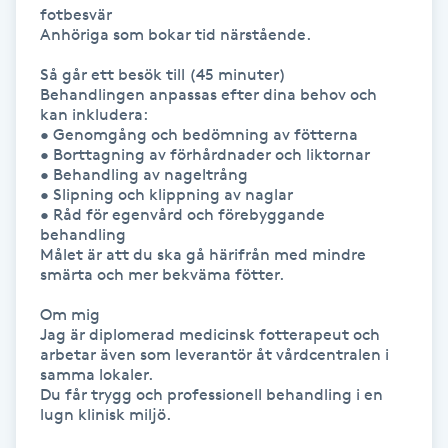
fotbesvär

Föning
Anhöriga som bokar tid närstående.

G
Så går ett besök till (45 minuter)

Behandlingen anpassas efter dina behov och 
Gel naglar
kan inkludera:

• Genomgång och bedömning av fötterna

• Borttagning av förhårdnader och liktornar

Gelenaglar
• Behandling av nageltrång

• Slipning och klippning av naglar

Gellack
• Råd för egenvård och förebyggande 
behandling

Målet är att du ska gå härifrån med mindre 
Gellack med förstärkning
smärta och mer bekväma fötter.

Om mig

Gravidmassage
Jag är diplomerad medicinsk fotterapeut och 
arbetar även som leverantör åt vårdcentralen i 
samma lokaler.

Gravidyoga
Du får trygg och professionell behandling i en 
lugn klinisk miljö.

Gruppträning